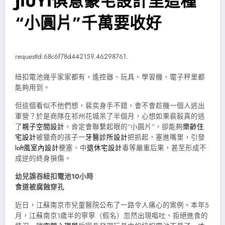
JIUYI俱意豪宅設計里這種
“小圓片”千萬要收好
requestId:68c6f78d442159.46298761.
紐扣電池幾乎家家都有，遙控器、玩具、學習機、電子秤里都
能夠用到。
但這個看似不他們想，裴奕身手不錯，會不會趁機一個人逃出
軍營？於是商隊在祁州花城呆了半個月，心想如果裴毅真的逃
了
親子空間設計
，肯定會聯繫起眼的“小圓片”，卻能夠
樂齡住
宅設計
被獵奇的孩子一
牙醫診所設計
把抓起，塞進嘴里，引發
loft風室內設計
梗塞、中
退休宅設計
毒等嚴重后果，甚至形成不
成逆的終身損傷。
幼兒誤吞紐扣電池10小時
食道被腐蝕穿孔
近日，江蘇南京市兒童醫院公布了一路令人痛心的案例。本年5
月，江蘇南京1歲半的寧寧（假名）忽然出現嘔吐、拒絕進食的