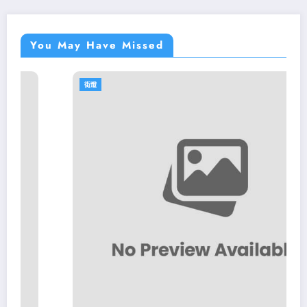
You May Have Missed
街燈