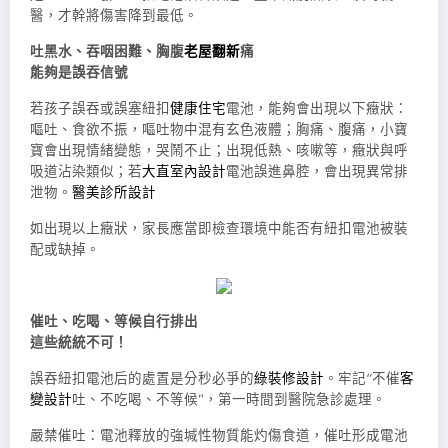
醫，才幹將傷害降到最低。
吐黑水、吞咽困難、胸腹
老屋翻新
痛
能夠是誤吞信號
若孩子誤吞或誤塞紐扣
健康住宅
電池，能夠會出現以下癥狀：
嘔吐、食欲不振，嘔吐物中混有玄色液體；胸痛、腹痛，小寶
寶會出現情緒變態，哭鬧不止；出現低熱、咳嗽等，癥狀與呼
吸道沾染類似；若
大直室內設計
電池誤進鼻腔，會出現異常排
泄物。
醫美診所設計
如出現以上癥狀，家長應當即檢查環境中能否有紐扣電池被裝
配或缺掉。
催吐、吃喝、等候自行排出
這些統統不可！
誤吞紐扣電池后的處置是分秒必爭的
綠裝修設計
。牢記“不催
客
變設計
吐、不吃喝、不等候”，第一時間到醫院急診處理。
嚴禁催吐：電池釋放的強堿性物質能灼傷食道，催吐形成電池