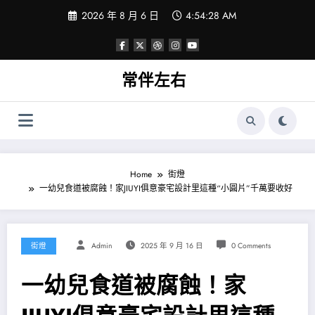
Skip
2026 年 8 月 6 日
4:54:28 AM
to
content
常伴左右
Home
街燈
一幼兒食道被腐蝕！家JIUYI俱意豪宅設計里這種“小圓片”千萬要收好
街燈
Admin
2025 年 9 月 16 日
0 Comments
一幼兒食道被腐蝕！家