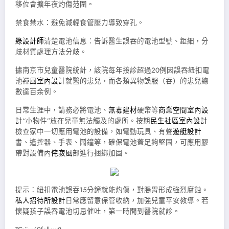
移位會擴年夜灼傷范圍。
禁食禁水：避免減輕食管壓力導致穿孔。
綠設計師
清楚電池信息：告訴醫生誤吞的電池型號、鉅細，分
歧材質處理方法分歧。
據南京市兒童醫院統計，該院每年接診超過20例因誤吞紐扣電
池
禪風室內設計
就醫的患兒，而各類異物誤服（吞）的患兒總
數達百余例。
日常生涯中，請務必將電池、
無毒建材
硬幣等
商業空間室內設
計
“小物件”放在兒童無法觸及的處所。按期
民生社區室內設計
檢查家中一切應用電池的設備，如電動玩具、有聲
遊艇設計
書、遙控器、手表、鬧鐘等，確保電池蓋足夠堅固，可應用膠
帶對設備內
侘寂風
部進行捆綁加固。
提示：紐扣電池誤吞15分鐘就能灼傷，對腸胃形成強烈腐蝕。
私人招待所設計
日常應留意保管收納，加強兒童平安教導。若
懷疑孩子誤吞電池切忌催吐，第一時間到醫院就診。