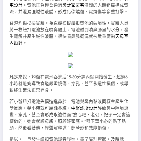
宅設計
。電池正負極會通過
設計家豪宅
濕潤的人體組織構成電
流，并泄漏強堿性液體，形成化學燒傷、電燒傷等多重打擊。
食道灼傷模擬實驗。為直觀模擬紐扣電池的破壞性，實驗人員
將一枚紐扣電池放在噴鼻腸上，電池碰到噴鼻腸里的水分，發
生電解并產生堿性液體，很快噴鼻腸概況就被嚴重腐蝕
天母室
內設計
。
凡是來說，灼傷在電池吞進后15-30分鐘內就開始發生，超過6
小時就能夠導致食道嚴重燒傷、穿孔，甚至永遠性損傷，或導
致終生無法正常進食。
若小號紐扣電池失慎進進鼻腔，電池與鼻內黏液同樣會產生化
學反應，幾小時就可腐蝕鼻腔，
中醫診所設計
導致鼻中隔壞逝
世、穿孔，甚至會形成永遠性面“放心吧，老公，妃子一定會這
樣做的，她會孝順母親，照顧好家庭。”藍玉華小心的點了點
頭，然後看著他，輕聲解釋道：部畸形和效能損傷。
是以，一旦發生紐扣電池誤吞誤進，盡早識別癥狀，及時就