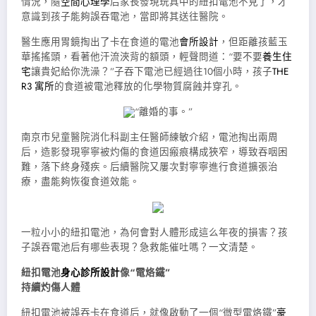
情況，隨
空間心理學
后家長發現玩具中的紐扣電池不見了，才
意識到孩子能夠誤吞電池，當即將其送往醫院。
醫生應用胃鏡掏出了卡在食道的電池
會所設計
，但距離孩藍玉
華搖搖頭，看著他汗流浹背的額頭，輕聲問道：“要不要
養生住
宅
讓貴妃給你洗澡？”子吞下電池已經過往10個小時，孩子
THE
R3 寓所
的食道被電池釋放的化學物質腐蝕并穿孔。
“離婚的事。”
南京市兒童醫院消化科副主任醫師練敏介紹，電池掏出兩周
后，造影發現寧寧被灼傷的食道因瘢痕構成狹窄，導致吞咽困
難，落下終身殘疾。后續醫院又屢次對寧寧進行食道擴張治
療，盡能夠恢復食道效能。
一粒小小的紐扣電池，為何會對人體形成這么年夜的損害？孩
子誤吞電池后有哪些表現？急救能催吐嗎？一文清楚。
紐扣電池
身心診所設計
像“電烙鐵”
持續灼傷人體
紐扣電池被誤吞卡在食道后，就像啟動了一個“微型電烙鐵”
豪