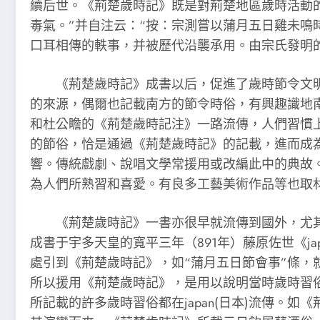
續后世。《荊楚歲時記》既是對荊楚地區歲時活動的
毒氣。”并自注云：“按：宗測嘗以蒲月五日雞未鳴
口耳相傳的軼事，并被歷代沿襲承用。由宗氏發明
《荊楚歲時記》成書以后，促進了歲時節令文明的
的來源，偶爾也記載南方的節令時俗，有興趣識地
和杜公瞻的《荊楚歲時記注》一路流傳，人們習慣
的節俗，恰是通過《荊楚歲時記》的記載，進而成
響。傳統戲劇、說唱文學常援用或改編此中的典故
為人們所熟習和喜愛。有良多工藝美術作品等也取
《荊楚歲時記》一書亦很早就流傳到國外，尤其是深
成書于宇多天皇的寬平三年（891年）藤原佐世《j
處引到《荊楚歲時記》，如“蒲月五日節會事”條，就
所以援用《荊楚歲時記》，是用以說明當時歲時習俗
所記載的許多歲時習俗都在japan(日本)流傳。如