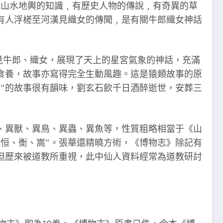
有山水地輿的知識﹐有歷史人物的傳說﹐有奇異的草
有人浮槎至河漢見織女的傳聞﹐是有關牛郎織女神話
見牛郎、織女，展現了天上的星宮氣象的神話，充滿
食養，故事亦寫得完全生動風趣。這是猿類故事的原
”的故事很有韻味，劉玄石飲千日酒醉逝世，安葬三
異獸、異鳥、異蟲、異魚等，性質粗略相當于《山
、恒、衡、嵩”。張華還精曉方術，《博物志》除記有
但歷來被道教所重視，此中仙人資料經常為道教研討