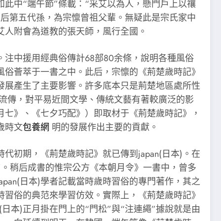
此中“端午節”條載：“采艾以為人，懸門戶上以禳
之后第五代孫，為宗懔曾祖父輩。無疑此是宗氏家中
艾人附會為道教的張天師，風行全國。
中援用經典俗傳計68部80余條，說明各種風俗
風俗薈萃于一書之中。此后，宗懔的《荊楚歲時記》
發展產生了主要影響。許多底本只是荊楚地區處所性
為流傳，對平易近間文學、傳統文藝有著較廣泛的影
月七》、《七夕巧配》）即取材于《荊楚歲時記》，
歲時文
包養網
明的發展作出主要的貢獻。
期，《荊楚歲時記》就已傳到japan(日本)。在
一卷”。稍后成書的惟宗公方《本朝月令》一書中，曾多
pan(日本)學者記載當時歲時習俗的專門著作，其之
歲時習俗的典范來學習仿效。實際上，《荊楚歲時記》
(日本)正月掛在門上的“門松”與“注連繩”據說就是由