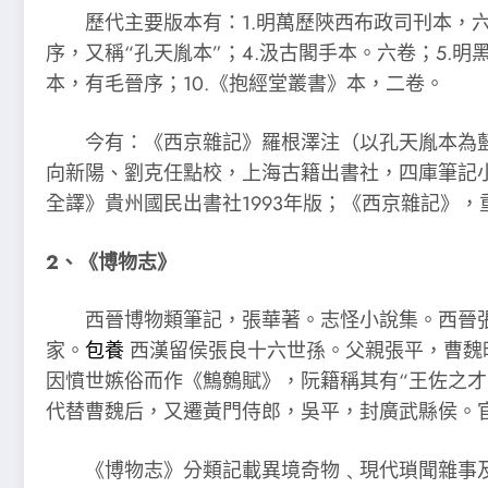
歷代主要版本有：1.明萬歷陜西布政司刊本，六卷
序，又稱“孔天胤本”；4.汲古閣手本。六卷；5.明
本，有毛晉序；10.《抱經堂叢書》本，二卷。
今有：《西京雜記》羅根澤注（以孔天胤本為藍本）
向新陽、劉克任點校，上海古籍出書社，四庫筆記小
全譯》貴州國民出書社1993年版；《西京雜記》，
2、《博物志》
西晉博物類筆記，張華著。志怪小說集。西晉張華（
家。
包養
西漢留侯張良十六世孫。父親張平，曹魏
因憤世嫉俗而作《鷦鷯賦》，阮籍稱其有“王佐之
代替曹魏后，又遷黃門侍郎，吳平，封廣武縣侯。
《博物志》分類記載異境奇物﹑現代瑣聞雜事及仙