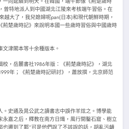
間，一向延續到明天。在韓國，端午節像《荊楚歲時
，曾特地派人到中國湖北江陵來考核端午習俗。在
越大了，我兒媳婦呢pan(日本)和現代朝鮮時期，
述《荊楚歲時記》來說明本國一些歲時習俗與中國歲時
庫文津閣本等十余種版本。
校，岳麓書社1986年版：《荊楚歲時記》，湖北
1999年；《荊楚歲時記研討》，蕭放撰，北京師范
。史通及晁公武之讀書志中誤作羊炫之。博學能
宋永嘉之后，釋教在南方日熾，風行開鑿石窟、樹立
都也遷到了鄴“可是他們說了不該說的話，胡亂污衊