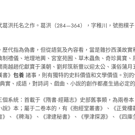
洪托名之作。葛洪（284—364），字稚川，號抱樸
歷代指為偽書，但從語氣及內容看，當是雜抄西漢故實和
典制禮儀、地理地輿、宮室苑囿、草木蟲魚、奇珍異寶、
關南越趙佗獻寶于漢朝、劉邦筑新豐以迎太公、漢俗蒲月
漢書》
包養
諸事，則有獨特的史料價值和文學價值。別的像
為典實、成語，對詩詞、戲曲、小說的創作都產生過必定
系統：首載于《隋書·經籍志》史部舊事類，為兩卷本；
小說》本；屬于二卷本的，有《抱經堂叢書》、《正覺樓
書》、《稗海》、《津逮秘書》、《學津探源》、《四庫