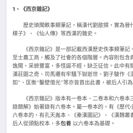
1、《西京雜記》
歷史瑣聞軼事類筆記，稱漢代劉歆撰，實為晉代葛
樸子》、《仙人傳》等西漢的雜史。
《西京雜記》是一部記載西漢歷史佚事類筆記。
至士農工商，觸及了社會的各個階層。內容則包含
逸聞，采摭豐富，多怪誕不經，缺乏征信。此中有
漢莊園之奇、司馬遷有牢騷下獄逝世、劉子駿作《
如”、匡衡“鑿壁借光”等亦皆首出此書，被后人引
《西京雜記》版本有一卷本、二卷本和六卷本三個
錄題解》始著錄有六卷本。屬一卷本的，有《歷代
六卷本的，有孔天胤本、《秦漢圖記》、《漢魏叢
后人從頭點校本，多
包養
以六卷本為基礎。