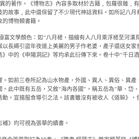
怪異的著作。《博物志》內容多取材於古籍﹐包羅很雜﹐
技的故事﹐此中還保留了不少現代神話資料。如所記八月
象的博物類書籍。
極富文學顏色：如“八月槎，描繪有人八月乘浮槎至河漢
彌猴以長繩引盜年夜道上美麗的男子作老婆，產子還送女家
話》中的《申陽洞記》等均承此衍傳下來。卷十中“千日酒
。如前三卷所記為山水物產，外國、異人、異俗、異產、
。此中既有五岳，又敘“海內各國”，稱五岳為“華、岱
活動，宣揚服食導引之法。該書雖沒有被收人《道躲》，
補》均可視為張華的續書。