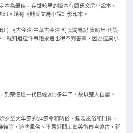
定本為最佳。存世較早的版本有顧氏文房小說本、
影印。還有《顧氏文房小說》影印本。
；《古今注·中華古今注·封氏聞見記·資暇集·刊誤·
樣子，就知道這件事她永遠也得不到答案，因為這臭小
，到宗懔這一代已經200多年了，故以楚人自居。
除夕至大年節的24節令和時俗，觸及風俗和門神、
樂舞等，這些風俗、平易近間工藝美術傳自遠古，延