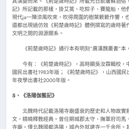
其演變而來。《荊楚歲時記》所載元日飲屠蘇酒俗，
記》所記載的那樣，掛艾蒿、吃粽子、賽龍船，他
現代ja一陣涼風吹來，吹得周圍的樹葉簌簌作響，也
還都出現過仿效《荊楚歲時記》體例撰寫的歲時著作
文明之間的淵源關系。
《荊楚歲時記》通行本有明刻“廣漢魏叢書”本，
今有：《荊楚歲時記》，高時顯吳汝霖輯校，中華書
國民出書社1983年版；《荊楚歲時記》，山西國民
年夜學出書社2000年版。
5、《洛陽伽藍記》
北魏時代記載洛陽寺廟盛衰的歷史和人物故實類
文，精曉釋教經典。曾任期城郡太守、撫軍府司馬
寺廟。僅北魏國都洛陽，城內外就建寺一千余所。