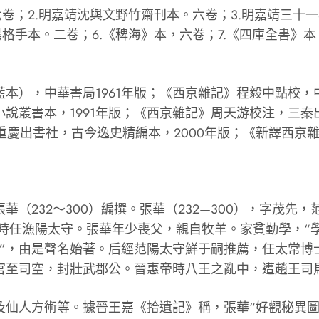
；2.明嘉靖沈與文野竹齋刊本。六卷；3.明嘉靖三十
黑格手本。二卷；6.《稗海》本，六卷；7.《四庫全書》
，中華書局1961年版；《西京雜記》程毅中點校，中
說叢書本，1991年版；《西京雜記》周天游校注，三秦
重慶出書社，古今逸史精編本，2000年版；《新譯西京雜
232～300）編撰。張華（232—300），字茂先
時任漁陽太守。張華年少喪父，親自牧羊。家貧勤學，“
才”，由是聲名始著。后經范陽太守鮮于嗣推薦，任太常博
官至司空，封壯武郡公。晉惠帝時八王之亂中，遭趙王司
人方術等。據晉王嘉《拾遺記》稱，張華“好觀秘異圖