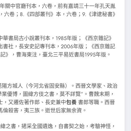
一年關中官廳刊本，六卷，前有嘉靖三十一年孔天胤
本，六卷；8.《四部叢刊》本，六卷；9.《津逮秘書》
華書局古小說叢刊本，1985年版；《西京雜記》
出書社，長安史記專刊本，2006年版；《西京雜記
記》，曹海東注，臺北三平易近書局1995年版。
，范陽方城人（今河北省固安縣）。西晉文學家、政治
學業優博，圖緯方伎之書，莫不詳覽”。曹魏末期，
士，又遷佐著作郎、長史兼中
包養
書郎等職。西晉
馬倫殺害，夷三族。逝世后家無余資。
緯之書，捃采全國遺逸，自書契之始，考驗神怪，