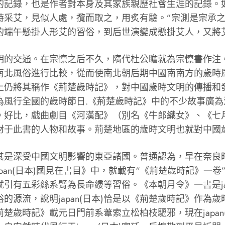
記錄，也是作者對本身及其家族親歷社會生涯的記錄。如
時采艾，見似人處，攬而取之，用炙有驗。”宗測是宗承
的端午懸掛人形艾的習俗，到后世演變成懸掛艾人，又將
交通。在宗懔之后不久，隋代杜公瞻就為宗懔書作注。注
南北風俗進行比較，從而使南北朝后期中國南南方的歲時
上仍將其稱作《荊楚歲時記》，對中國歲時文明的傳播和
為風行全國的歲時節日.《荊楚歲時記》中的不少故事廣
。好比，戲曲劇目《河漢配》（別名《牛郎織女》、《七
材于此書的人物和故事。荊楚地區的歲時文明也就對中國
受中國文明影響的東亞諸國。普通認為，早在奈良時代初
apan(日本)國見在書目》中，就載有“《荊楚歲時記》
引有五彩絲系臂為長命縷等習俗。《本朝月令》一書是ja
的源流，說明japan(日本)恰是以《荊楚歲時記》作為
《荊楚歲時記》載元日門前系葦索立松柏枝驅邪，現在japan