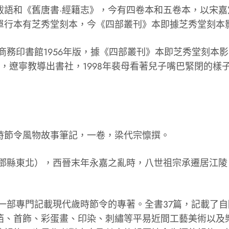
和《舊唐書·經籍志》，今有四卷本和五卷本，以宋嘉
單行本有芝秀堂刻本，今《四部叢刊》本即據芝秀堂刻本
務印書館1956年版，據《四部叢刊》本即芝秀堂刻本影印
系，遼寧教導出書社，1998年裴母看著兒子嘴巴緊閉的
節令風物故事筆記，一卷，梁代宗懔撰。
鄧縣東北），西晉末年永嘉之亂時，八世祖宗承遷居江陵
一部專門記載現代歲時節令的專著。全書37篇，記載了自
箔、首飾、彩蛋畫、印染、刺繡等平易近間工藝美術以及