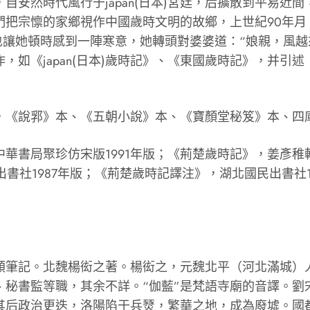
自安然時代風行于japan(日本)宮廷，后擴散到平易近
們把宗懔的家鄉視作中國歲時文明的故鄉，上世紀90年月
讓她頓時感到一陣寒意，她轉頭對婆婆道：“娘親，風越來
，如《japan(日本)歲時記》、《東國歲時記》，并引
《說郛》本、《五朝小說》本、《寶顏堂秘笈》本、四
局聚珍仿宋版1991年版；《荊楚歲時記》，姜彥稚輯
出書社1987年版；《荊楚歲時記譯注》，湖北國民出書社
筆記。北魏楊衒之著。楊衒之，元魏北平（河北滿城）人
、秘書監等職，其余不詳。“伽藍”是梵語寺廟的音譯。劉
其后政治更迭，洛陽陷于兵燹，繁華之地，成為廢墟。國