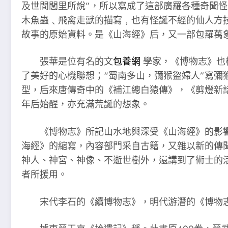
及世間閭里所說”，所以寫成了這部廣羅各種奇聞
木魚蟲﹑飛禽走獸的描寫﹐也有怪誕不經的仙人方
故事的原始資料。是《山海經》后，又一部包羅萬
張華是位有名的文
包養網
學家，《博物志》也
了美好的心機聯想；“蜀南多山，彌猴盜婦人”寫
型，后來唐傳奇中的《補江總白猿傳》，《剪燈新
年后始醒，亦充滿荒誕的想象。
《博物志》所記山水地輿深受《山海經》的影響
海經》的縮寫，內容部門采自古籍，又雜以新的傳聞
神人、神宮、神像、不逝世樹外，還講到了術士的
者所援用。
宋代李石的《續博物志》，明代游潛的《博物志