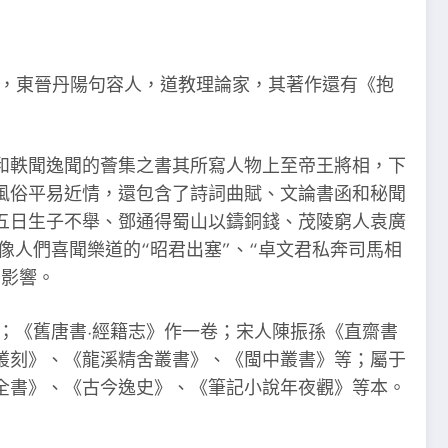
子，東晉丹陽句容人，道教理論家，其著作還有《抱
軼聞逸聞的薈集之書其所寫人物上至帝王將相，下
風俗平易近情，還包含了詩詞曲賦、文論書函和秘聞
五日生子不舉、鄧通得蜀山以鑄銅錢、茂陵窮人袁廣
人們喜聞樂道的“昭君出塞”、“卓文君私奔司馬相
的影響。
《舊唐書·經籍志》作一卷；宋人陳振孫《直齋書
叢刻》、《龍溪精舍叢書》、《閩中叢書》等；屬于
全書》、《古今逸史》、《筆記小說年夜觀》等本。