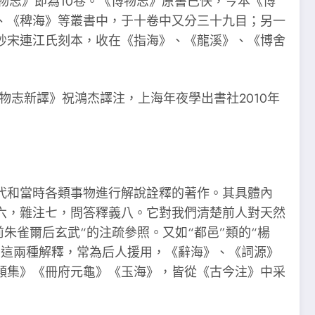
物志》即為10卷。《博物志》原書已佚，今本《博
、《稗海》等叢書中，于十卷中又分三十九目；另一
抄宋連江氏刻本，收在《指海》、《龍溪》、《博舍
物志新譯》祝鴻杰譯注，上海年夜學出書社2010年
和當時各類事物進行解說詮釋的著作。其具體內
六，雜注七，問答釋義八。它對我們清楚前人對天然
朱雀爾后玄武“的注疏參照。又如“都邑”類的“楊
。這兩種解釋，常為后人援用，《辭海》、《詞源》
類集》《冊府元龜》《玉海》，皆從《古今注》中采