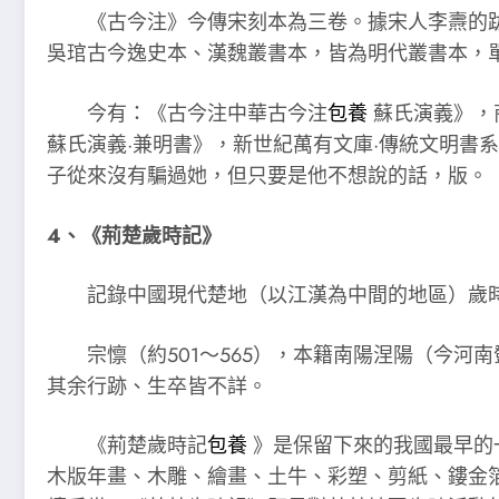
《古今注》今傳宋刻本為三卷。據宋人李燾的跋語
吳琯古今逸史本、漢魏叢書本，皆為明代叢書本，
今有：《古今注中華古今注
包養
蘇氏演義》，商
蘇氏演義·兼明書》，新世紀萬有文庫·傳統文明書
子從來沒有騙過她，但只要是他不想說的話，版。
4、《荊楚歲時記》
記錄中國現代楚地（以江漢為中間的地區）歲時
宗懔（約501～565），本籍南陽涅陽（今河南
其余行跡、生卒皆不詳。
《荊楚歲時記
包養
》是保留下來的我國最早的
木版年畫、木雕、繪畫、土牛、彩塑、剪紙、鏤金