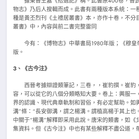
據東晉王嘉《拾遺記》稱。此書原400卷，晉武帝
物志》乃后人搜輯而成。此書有兩種版本系統：一
種是黃丕烈刊《土禮居叢書》本，亦作十卷，不分
叢書》中，內容與前二書完整雷同
今有：《博物志》中華書局1980年版；《穆皇帝
版。
3、《古今注》
西晉考據辯證類筆記，三卷，，崔豹撰。崔豹，
容，可以從它的八個分類略知大要。卷上：輿服一
界的認識、現代典章軌制和習俗，有必定幫助。如輿
溝”條：“長安御溝，謂之楊溝。謂植高楊于其上也
中關于“楊溝”解釋即采用此說。唐宋的類書，如
集資料。但《古今注》中也有某些解釋不盡公道，