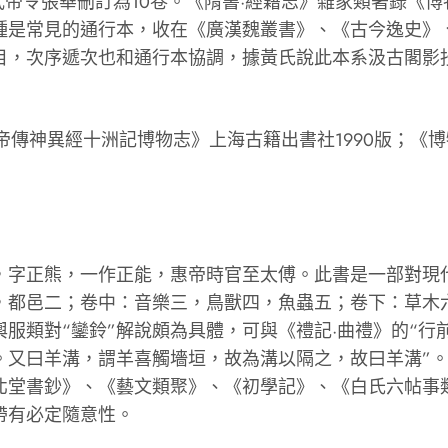
令張華刪訂為10卷。《隋書·經籍志》雜家類著錄《博
種是常見的通行本，收在《廣漢魏叢書》、《古今逸史》
目，次序遞次也和通行本協調，據黃氏說此本系汲古閣影
傳神異經十洲記博物志》上海古籍出書社1990版；《博
字正熊，一作正能，惠帝時官至太傅。此書是一部對現代
，都邑二；卷中：音樂三，鳥獸四，魚蟲五；卷下：草木
服類對“鑾鈴”解說頗為具體，可與《禮記·曲禮》的“行前
。又曰羊溝，謂羊喜觸墻垣，故為溝以隔之，故曰羊溝”
《北堂書鈔》、《藝文類聚》、《初學記》、《白氏六帖事
帶有必定隨意性。