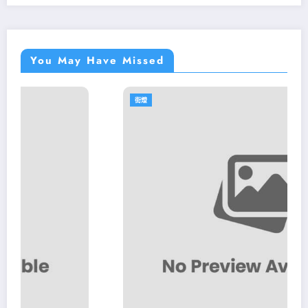
You May Have Missed
街燈