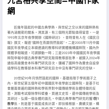
九宮格共享空間–中國作家
網
近幾年鼓起的中國古典學熱，與世紀之交以來的國粹熱有
著內涵親密的關系。溯其源，有三個時光節點值得留意，一是
1993年北京年夜學開辦《國粹研討》，昔時曾有人在《國民日
報》撰文，報道“國粹在燕園悄然鼓起”。二是2005年11月中國
國民年夜學成立本碩連讀的教導科研實體機構國粹院，國內外
媒體爭相報道，可謂顫動一時；三是2023年中國國民年夜學國
粹院申報中國古典學專門研究取得教導部批準，被歸入2024年
通俗高級黌舍本科專門研究目次，彌補了國粹作為黌舍自設穿
插學科在教導部本科專門研究目次中沒有專門研究的空缺。
20世紀90年月悄然鼓起的國粹，基礎局限于學術圈子之
內。新世紀第五個年初中國國民年夜學創立國粹院，是基于社
會層面普遍的國粹熱和學術界對中國傳統學術全體特徵的反
思，測驗考試廢除學科壁壘，買通文史哲，還中國傳統學術及
其研討、弘揚一個全體的面孔。中國古典學專門研究的獲
1對1
教學
批，則是基于國度成長計謀，即扶植根脈，賡續文脈，構
建中國自立常識系統，完成“第二個聯合”，在文明互鑒中進獻