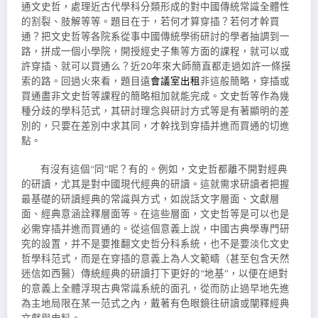
通文史哲，處理近古代學科分類形成的對中國傳統常識全體性
的割裂、肢解等等。題目在于，若何才算穿插？若何才幹買
通？把文史哲等各院系從事中國傳統學術研討的學者抽調到一
路，拼成一個小學院，開授經史子集等方面的課程，就可以或
許穿插、就可以買通么？近20年來大師簡直都走過如許一條摸
索的路。回過火來看，題目遠
會議室出租
非這般簡略，穿插或
買通盡非文史哲等課程的簡略相加就能完成。文史哲等作為幾
種分歧的學科范式，其研討理念與研討方式等是有著顯明的差
別的，只要在差別中求其同，才幹找到穿插并進而買通的切進
點。
有沒有這個“同”呢？有的。例如，文史哲都離不開對經典
的研讀，尤其是對中國現代經典的研讀。這就需求研讀者把握
最基礎的研讀經典的常識與方式，如說話文字層面、文獻層
面、經典意涵詮釋層面等。在這些層面，文史哲等是可以也是
必需穿插并進而買通的。從這個意義上說，中國古典學專門研
究的設置，并不是要推翻文史哲分科系統，也不是要淡化文史
哲學科范式，而是在穿插的意義上為人文範疇（甚至包含天然
迷信如西醫）傳統經典的研讀打下更好的“地基”，以便在絕對
的意義上全體浮現古典常識系統的面孔，從而防止過早地先進
為主地局限在某一范式之內，戴著有色眼鏡往研讀或闡釋經典