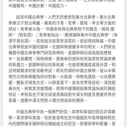
中國聰明、中國計劃、中國氣力。
說到中國古典學，人們天然會想到東方古典學，東方古典
學專注于對古希臘、羅馬的汗青、哲學、藝術、考古等方面的
研討。有學者以為，“中國本有與古典學相干的概念，稱為‘國
粹’”（劉釗語）；有學者指出，“應將國粹看作中國古典學”（朱
漢平易近語），這些說法是富有深意的。從這個視角論，中國
古典學就是中國的國粹。在國粹熱連續多年的明天，人們研究
構建中國古典學專門研究和學科，是國粹研討成長經過歷程
中，自我審閱，與時俱進，更換新的資料和完美原有常識架構
的新盡力，是國粹研討的新拓展，也是照應國度成長計謀，知
足時期需求的新測驗考試。明天所謂的中國古典學，是以中華
現代文明與典籍為研討對象，以探源、培根為基點，以全體掌
握、體系浮現為方式，以辦事當下、走向世界為目的，深挖經
典內在，辨章其流變頭緒，梳理中國傳統經典常識系統的構造
特征，考核其在汗青分歧成長階段對中漢文明甚至周邊世界的
意義，提醒中漢文明對人類文明成長的價值。
中國古典學作為一個專門研究，其學科穿插的特征非常顯
明。尋求學科穿插，恰好是昔時包含中國國民年夜學國粹院在
內的國際諸多國粹研討機組成立的初志，即廢除學科壁壘，買