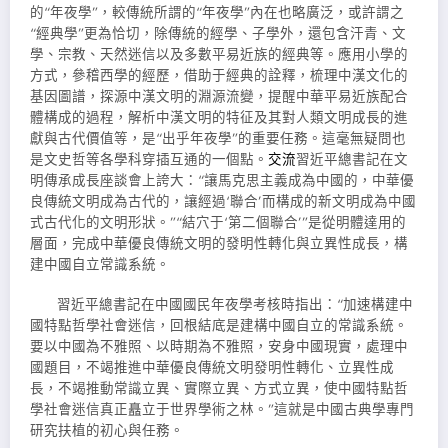
的“年夜學”，較傳統所謂的“年夜學”內在也略廣泛，或許謂之
“經典學”更為恰切，除傳統的經學、子學外，還包含汗青、文
學、宗教、天然迷信以及多數平易近族的經典等。應用小學的
方式，參稽西學的經歷，借助于經典的詮釋，梳理中漢文化的
基因圖譜，探源中漢文明的淵源流變，提醒中華平易近族配合
體構成的過程，解析中漢文明的特征及其對人類文明成長的進
獻與古代價值等，是“出乎年夜學”的重要任務。這毫無疑問也
是文史哲等各學科穿插互通的一個點。
交流
習近平總書記在文
明傳承成長座談會上誇大：“讓馬克思主義成為中國的，中華優
良傳統文明成為古代的，讓經過‘聯合’而構成的新文明成為中國
式古代化的文明形狀。”“結穴于‘第二個聯合’”是從明體達用的
層面，完成中華優良傳統文明的發明性轉化與立異性成長，構
建中國自立常識系統。
習近平總書記在中國國民年夜學考核時指出：“加速構建中
國特點哲學社會迷信，回根結底是建構中國自立的常識系統。
要以中國為不雅照、以時期為不雅照，安身中國現實，處理中
國題目，不竭推進中華優良傳統文明發明性轉化、立異性成
長，不竭推動常識立異、實際立異、方式立異，使中國特點哲
學社會迷信真正矗立于世界學術之林。”這就是中國古典學專門
研究扶植的初心與任務。