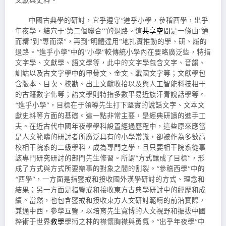
文獻與史料。
中國古典學的研討，宜乎遵守“進乎小學，參稽西學，出乎
年夜學，結穴于‘第二個聯合’”的退路。這
共享空間
是一條由“通
而精”到“專而深”，再到“明體達用”地扎實推動的學、研、履的
退路。“進乎小學”中的“小學”較傳統小學內在要略廣泛些，特指
文字學、文獻學、語文學等，此中的文字學包含文字、音韻、
訓詁以及古文字學中的甲骨文、金文、戰國文字等；文獻學包
含版本、目次、校勘、出土文獻收拾以及與人工智能科技相干
的古籍數字化等；語文學則特指多數平易近族汗青說話學等。
“進乎小學”，目標在于領導先生打下堅實的說話文字、文本文
獻史料等方面的基礎。這一點非常主要，是經典研讀的進手工
夫。在近古代中國年夜學學科設置經過歷程中，這些原來應當
是人文範疇的研討者所廣泛具有的小學常識，卻被作為多數高
校相干院系的二級學科，成為專門之學，且只要相干院系從事
該專門研究研討的部門先生修習。所謂“方式釀成了目標”，形
成了方式與方式所要辦事的對象之間的割裂。“參稽西學”中的
“西學”，一方面是指鑒戒和接收國外漢學研討的方式、理念和
結果；另一方面是指鑒戒和接收東方古典學研討中的經歷和成
績。當然，也包含鑒戒和接收東方人文研討範疇的前沿實際，
兼通中西，參學互鑒，以培育先生寬博的人文視野和振拔中國
粹術于世界
教學
學術之林的襟懷胸襟與勇氣。“出乎年夜學”中