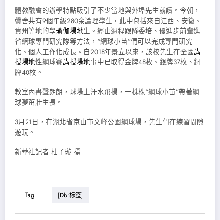
體教融會的辦學特點吸引了不少當地與外埠先生就讀。今朝，
黌舍共有9個年級280余論理學生，此中包括來自江西、安徽、
貴州等地的學
瑜伽場地
生。經由過程跟隊委培、優進步前輩進
省網球專門研究隊等方法，“網球小苗”們可以完成專門研究
化、個人工作化成長。自2018年景立以來，該校先生在全國
講
授場地
性網球賽
講授場地
事中已取得金牌48枚、銀牌37枚、銅
牌40枚。
教室內書聲朗朗，球場上汗水飛揚，一株株“網球小苗”帶著網
球夢茁壯生長。
3月21日，在湖北省京山市文峰公園網球場，先生們在練習間隙
遊玩。
新華社記者 杜子璇 攝
Tag
[db:标签]