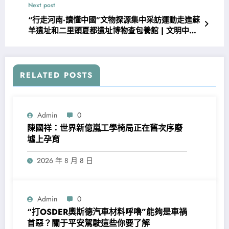
Next post
“行走河南·讀懂中國”文物探源集中采訪運動走進蘇
羊遺址和二里頭夏都遺址博物查包養館 | 文明中國
行-年夜河網
RELATED POSTS
Admin
0
陳國祥：世界新億嵐工學椅局正在舊次序廢
墟上孕育
2026 年 8 月 8 日
Admin
0
“打OSDER奧斯德汽車材料呼嚕”能夠是車禍
首惡？關于平安駕駛這些你要了解