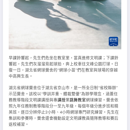
早課鈴響起，先生們危坐在教室里，當真進修文明課；下課鈴
響起，先生們灰溜溜背起球拍，奔上校車往文峰公園打球。日
復一日，湖北省網球黌舍的“網球小苗”們在教室與球場的穿越
中高興生長。
湖北省網球黌舍位于湖北省京山市，是一所全日制“省校縣辦”
示范黌舍。該校以“學訓并重、體裁雙優”為辦學理念，涵蓋任
務教導階段文明課講授與專
講授
業
跳舞教室
網球練習。黌舍依
照九年任務制教導階段分一至九年級，每個年級分進步班和精
英班，逐日分辨停止2小時、4小時網球專門研究練習。先生在
集訓和參賽時，黌舍還會機動設定文明課教員隨隊教導和賽后
返校補習。