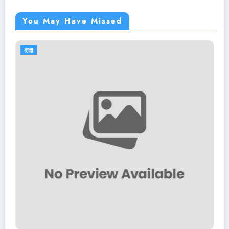
You May Have Missed
燈
街燈