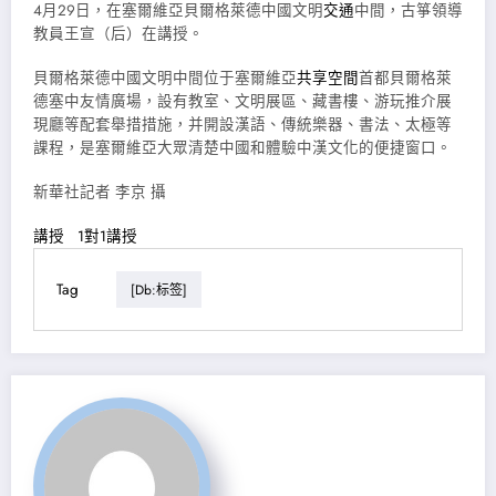
4月29日，在塞爾維亞貝爾格萊德中國文明
交通
中間，古箏領導
教員王宣（后）在講授。
貝爾格萊德中國文明中間位于塞爾維亞
共享空間
首都貝爾格萊
德塞中友情廣場，設有教室、文明展區、藏書樓、游玩推介展
現廳等配套舉措措施，并開設漢語、傳統樂器、書法、太極等
課程，是塞爾維亞大眾清楚中國和體驗中漢文化的便捷窗口。
新華社記者 李京 攝
講授
1對1講授
Tag
[db:标签]