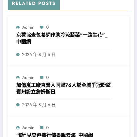
RELATED POSTS
Admin
0
京蒙協查包養網作助冷涼蔬菜“一路生花”_
中國網
2026 年 8 月 6 日
Admin
0
加億嵐工廠直營入同盟76人燃全城爭冠盼望
賓州設立詹姆斯日
2026 年 8 月 6 日
Admin
0
“瞰”見查包養行情墨脫云海_中國網