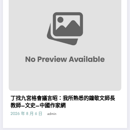
九宮格會議言昭：我所熟悉的鐘敬文師長
日照
–文史–中國作家網
檢萬
 年 8 月 6 日
2026 年
admin