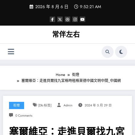
Skip
2026 年 8 月 6 日
9:52:22 AM
to
content
常伴左右
Home
街燈
塞爾維亞：走進貝爾找九宮格時租格萊德中國文明中間_中國網
街燈
[db:标签]
Admin
2024 年 5 月 29 日
0 Comments
塞爾維亞：走進貝爾找九宮