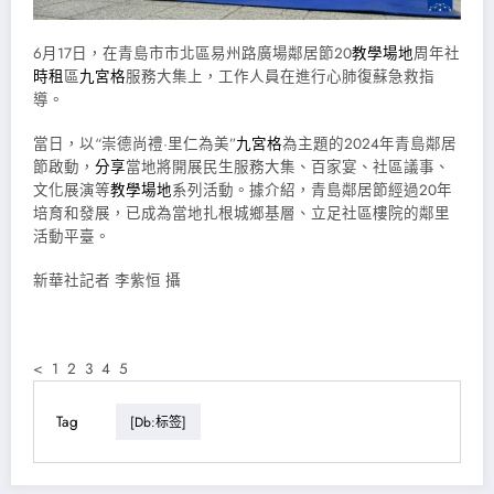
6月17日，在青島市市北區易州路廣場鄰居節20
教學場地
周年社
時租
區
九宮格
服務大集上，工作人員在進行心肺復蘇急救指
導。
當日，以“崇德尚禮·里仁為美”
九宮格
為主題的2024年青島鄰居
節啟動，
分享
當地將開展民生服務大集、百家宴、社區議事、
文化展演等
教學場地
系列活動。據介紹，青島鄰居節經過20年
培育和發展，已成為當地扎根城鄉基層、立足社區樓院的鄰里
活動平臺。
新華社記者 李紫恒 攝
< 1 2 3 4 5
Tag
[db:标签]