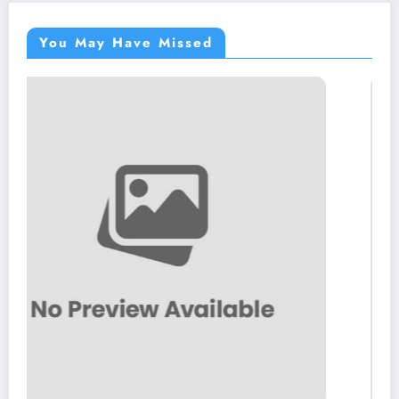
You May Have Missed
街燈