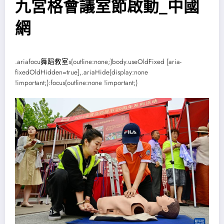
九宮格會議室節啟動_中國
網
.ariafocu
舞蹈教室
s{outline:none;}body.useOldFixed [aria-
fixedOldHidden=true],.ariaHide{display:none
!important;}:focus{outline:none !important;}