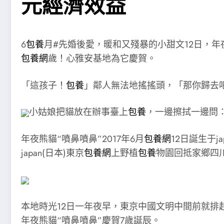
元經濟效益
6
包養
月#先婚後愛，暖和又殘暴的小甜文12日，年
包養網
歲！心雅安基地為它慶賀。
「這孩子！
包養
」鄰人無法地搖搖頭，「那你歸去
小姑娘把貓放在辦事臺上
包養
，一邊擦拭一邊問
年夜熊貓“噴鼻噴鼻”2017年6月
包養網
12日誕生于ja
japan(日本)東京
包養網
上野植
包養
物園回抵家鄉四川
本地時光12日一年夜早，東京中國文明中間前就排
年夜熊貓“噴鼻噴鼻”慶賀7歲誕辰。