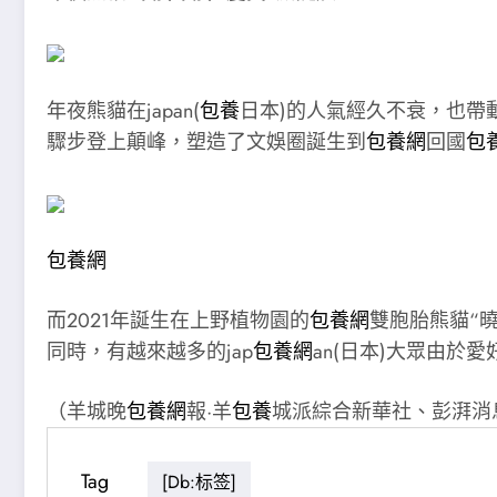
年夜熊貓在japan(
包養
日本)的人氣經久不衰，也帶動
驟步登上顛峰，塑造了文娛圈誕生到
包養網
回國
包
包養網
而2021年誕生在上野植物園的
包養網
雙胞胎熊貓“
同時，有越來越多的jap
包養網
an(日本)大眾由於
（羊城晚
包養網
報·羊
包養
城派綜合新華社、彭湃消
Tag
[db:标签]