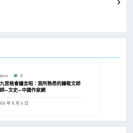
dmin
0
九宮格會議言昭：我所熟悉的鐘敬文師
師–文史–中國作家網
026 年 8 月 6 日