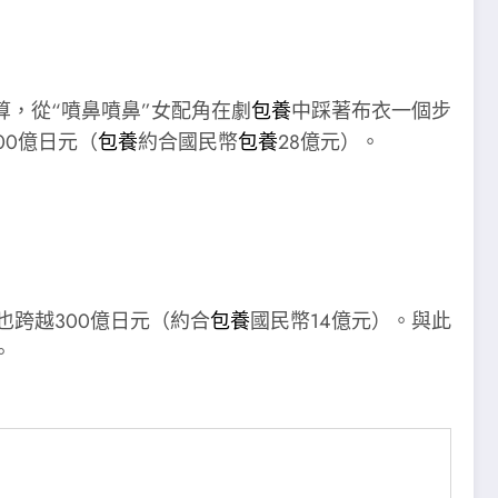
算，從“噴鼻噴鼻”女配角在劇
包養
中踩著布衣一個步
00億日元（
包養
約合國民幣
包養
28億元）。
也跨越300億日元（約合
包養
國民幣14億元）。與此
。