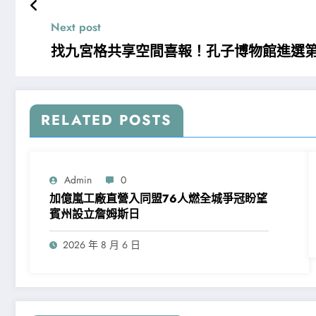
Next post
找九宮格共享空間喜報！孔子博物館進選
RELATED POSTS
Admin
0
加億嵐工廠直營入同盟76人燃全城爭冠盼望
賓州設立詹姆斯日
2026 年 8 月 6 日