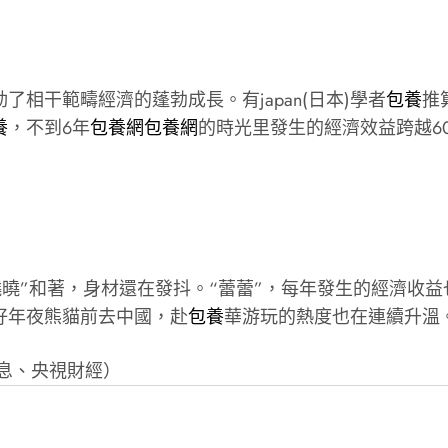
了相干範疇經濟的蓬勃成長。有japan(日本)學者
包養
推
養
，不到6年
包養網
包養網
的時光里發生的經濟效益跨越6
曉曉”和著，身材還在發抖。“蕾蕾”，每年發生的經濟收益
愛好年夜熊貓前去中國，赴
包養
華游玩的熱度也在連續升溫
息、央視財經）