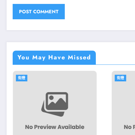
You May Have Missed
街燈