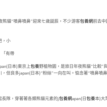
夜熊貓“噴鼻噴鼻”迎來七歲誕辰，不少游客
包養網
前去中
吧，小
：「有帶
pan(日本)東京上
包養
野植物園，是旅日年夜熊貓“比較”與
，但良多japan(日本)“粉絲”一向在叫。惦念著“噴鼻噴鼻
起長隊，穿著著各類熊貓元素的j
包養網
apan(日
包養
本)大