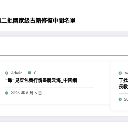
第二批國家級古籍修復中間名單
Admin
0
A
“瞰”見查包養行情墨脫云海_中國網
丁找
長教
2026 年 8 月 6 日
2