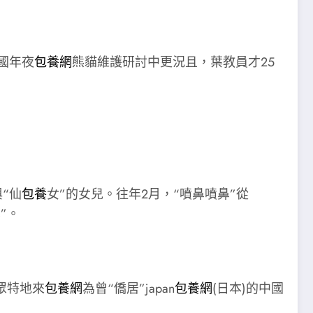
國年夜
包養網
熊貓維護研討中更況且，葉教員才25
“仙
包養
女”的女兒。往年2月，“噴鼻噴鼻”從
”。
眾特地來
包養網
為曾“僑居”japan
包養網
(日本)的中國