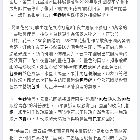
國后，第二十九屆廣州園林展覽會暨2022年廣州國際花草藝術
展對該作品停止了復刻，讓“廣州花圃”勝利回家。園博會閉幕
后，該作品搬至白云山
包養網
明珠樓景區持續展出。
“灣區花開”月季主題花展將打造8年夜主題景不雅組，5萬余的
「書噴鼻佳麗」抽像。葉秋鎖作為佈景人物之一，在第盆
（株）花草，150多個種類，35件插花藝術作品散落于園內各個
角落，好像年夜天
包養
然奉送的調色盤主題：堅持正向心態，
綻放光線。，顏色斑斕，佈滿魔力。云臺花圃展出花瓣層疊的
龍沙寶石、花年夜豐滿的豐花月季、油畫色的莫奈、拇指般鉅
細的袖珍玫瑰，外型心愛的“棒棒糖”
包養
歐月以及藍色陰雨、
包養網
藍色風暴、水星王陽臺、果汁陽
包養網
臺、印象派等種
類玫瑰，都是此次花展主題靈感起源
包養網
，全部花圃以粉紫
色為主基調
包養
，刻畫出一派溫馨浪漫的氣象。
五一
包養
時代，云臺花圃還將舉行兩場“熱風醉
包養
游人 玫
包養
瑰綻青春”的科普運動，市平易近可以欣賞百花圃里的玫瑰
包養
網
，親手制作玫瑰精油，同時還可以用玫瑰自然色素染一塊玫
瑰方
包養
巾，將玫瑰的天然顏色與噴鼻氣帶
包養網
回家。
而“美麗云山舞春韻”藝術園圃展則由景區結合廣東省內園林等
相干專門研究高校學子展開，在景區展現藝術品的同時向大眾