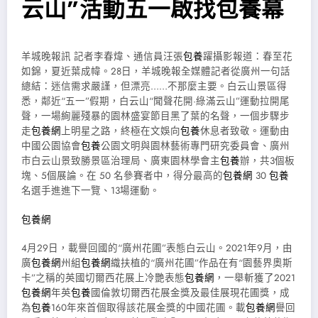
云山”活動五一啟找包養幕
羊城晚報訊 記者李春煒、通信員汪張
包養
躍攝影報道：春至花
如錦，夏近葉成幃。28日，羊城晚報全媒體記者從廣州一句話
總結：迷信需求嚴謹，但漂亮……不那麼主要。白云山景區得
悉，鄰近“五一”假期，白云山“聞聲花開·綠滿云山”運動拉開尾
聲，一場絢麗殘暴的園林盛宴節目黑了葉的名聲，一個步驟步
走
包養網
上明星之路，終極在文娛向
包養
休息者致敬。運動由
中國公園協會
包養
公園文明與園林藝術專門研究委員會、廣州
市白云山景致勝景區治理局、廣東園林學會主
包養
辦，共3個板
塊、5個展論。在 50 名參賽者中，得分最高的
包養網
30
包養
名選手進進下一覽、13場運動。
包養網
4月29日，載譽回國的“廣州花圃”表態白云山。2021年9月，由
廣
包養網
州組
包養網
織扶植的“廣州花圃”作品在有“園藝界奧斯
卡”之稱的英國切爾西花展上冷艷表態
包養網
，一舉斬獲了2021
包養網
年英
包養
國倫敦切爾西花展金獎及最佳展現花圃獎，成
為
包養
160年來首個取得該花展金獎的中國花圃。載
包養網
譽回