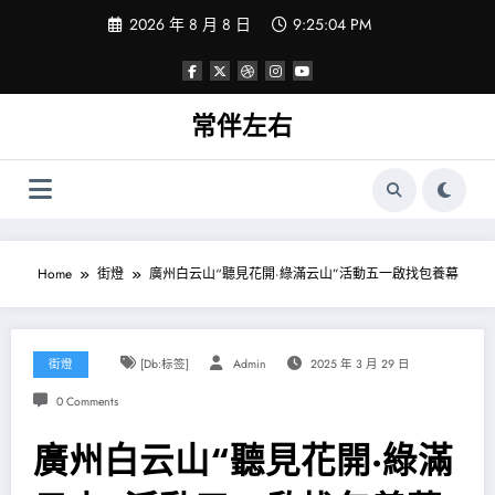
Skip
2026 年 8 月 8 日
9:25:05 PM
to
content
常伴左右
Home
街燈
廣州白云山“聽見花開·綠滿云山”活動五一啟找包養幕
街燈
[db:标签]
Admin
2025 年 3 月 29 日
0 Comments
廣州白云山“聽見花開·綠滿