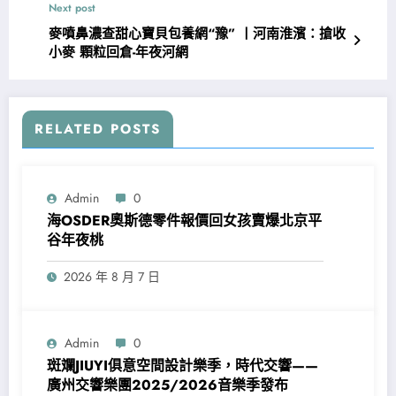
Next post
麥噴鼻濃查甜心寶貝包養網“豫” 丨河南淮濱：搶收
小麥 顆粒回倉-年夜河網
RELATED POSTS
Admin
0
海OSDER奧斯德零件報價回女孩賣爆北京平
谷年夜桃
2026 年 8 月 7 日
Admin
0
斑斕JIUYI俱意空間設計樂季，時代交響——
廣州交響樂團2025/2026音樂季發布