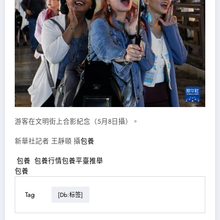
游客在文明街上合影紀念（5月8日攝）。
新華社記者 王靜頤 攝
包養
包養
包養行情
包養平臺推舉
包養
Tag
[db:标签]