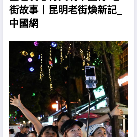
街故事丨昆明老街煥新記_
中國網