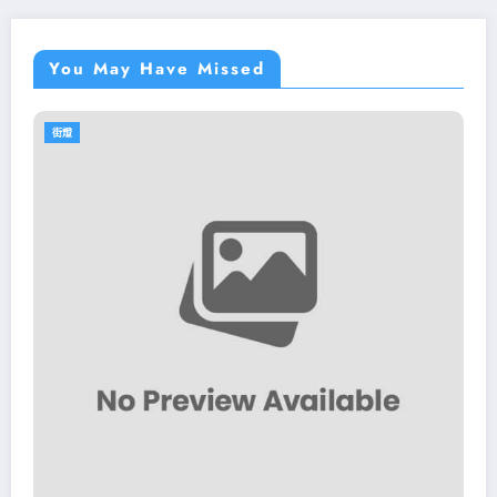
You May Have Missed
街燈