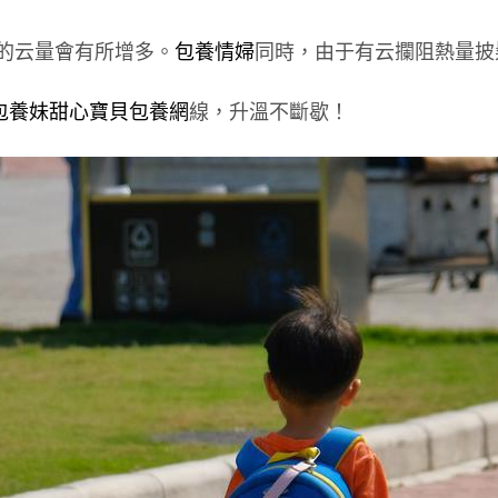
東的云量會有所增多。
包養情婦
同時，由于有云攔阻熱量披
包養妹
甜心寶貝包養網
線，升溫不斷歇！