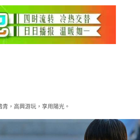
踏青，高興游玩，享用陽光。