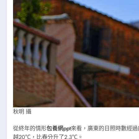
秋明 攝
從終年的情形
包養網ppt
來看，廣東的日照時數經過
越20℃，比春分升了2.3℃。