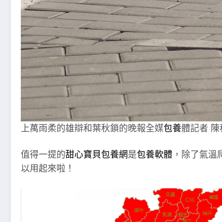
上萬雨柔的雄辯和葉秋鎖的晚報全媒
包養
體記者 陳
值得一提的
甜心寶貝包養網
是
包養軟體
，除了氣溫
以用起來啦！