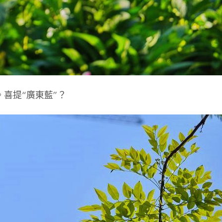
喜提“廣東藍”？