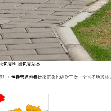
秋
包養
明 攝
包養站長
爬升，
包養管道
包養
比來氣象也絕對干燥，全省多地叢林