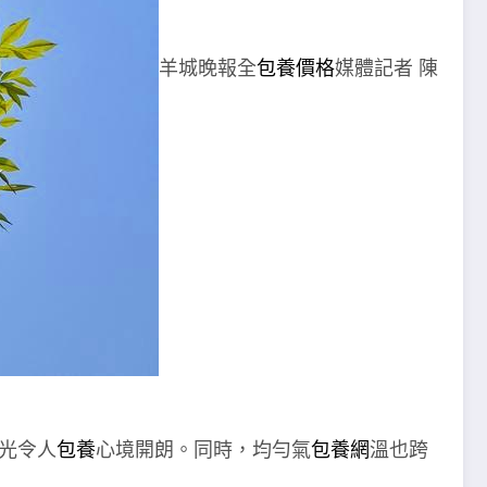
羊城晚報全
包養價格
媒體記者 陳
光令人
包養
心境開朗。同時，均勻氣
包養網
溫也跨