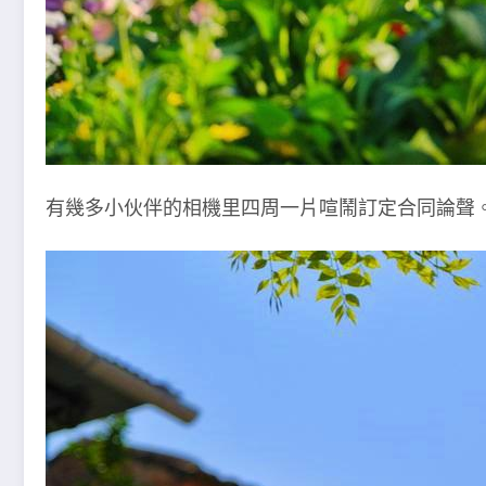
有幾多小伙伴的相機里四周一片喧鬧訂定合同論聲。