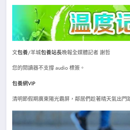
文
包養
/羊城
包養站長
晚報全媒體記者 謝哲
您的閱讀器不支撐 audio 標簽。
包養網VIP
清明節假期廣東陽光霸屏，鄰居們趁著晴天氣出門