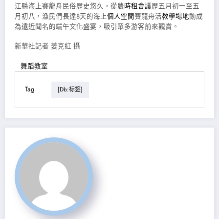
江縣海上賽龍舟民俗歷史悠久，從農
時租會議
歷五月初一至五
月初八，漁民們長達8天的海上
個人空間
賽龍舟活
教學場地
動成
為遠近聞名的端午文化盛宴，吸引眾多游客前來觀賞。
新華社記者 姜克紅 攝
舞蹈教室
Tag
[db:标签]