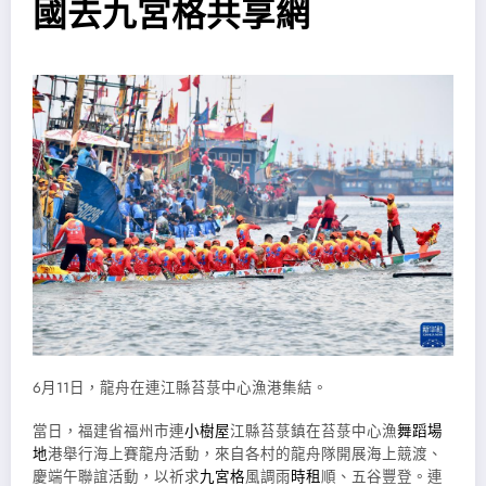
國去九宮格共享網
6月11日，龍舟在連江縣苔菉中心漁港集結。
當日，福建省福州市連
小樹屋
江縣苔菉鎮在苔菉中心漁
舞蹈場
地
港舉行海上賽龍舟活動，來自各村的龍舟隊開展海上競渡、
慶端午聯誼活動，以祈求
九宮格
風調雨
時租
順、五谷豐登。連