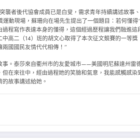
特突襲者後代協會成員已是白叟，需求青年持續講述故事
獎運動現場，蘇珊向在場先生提出了一個題目：若何懂得“
由過程寫作表達本身的懂得，這個經過歷程讓我們融進這
中高二（14）班的胡文心取得了本次征文競賽的一等獎
讓兩國國民友情代代相傳！”
故事。泰莎來自衢州市的友愛城市——美國明尼蘇達州雷
，但在來往中，經由過程她的笑臉和氣意，我能感觸感染
濟的故事講述給她。