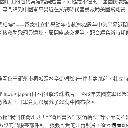
甲士的后代常常離開這里，向臨危不懼的中國國民表達敬意
，專門講到中國軍平易近在抗戰時代奮勇救助美國飛翔員
代相傳”——留念杜立特舉動年夜救濟82周年中美平易近
考核救助飛翔員遺址、展開座談交通等，配合續寫新時期
離開位于衢州市柯城區水亭街9號的一幢老建筑前，杜立
japan(日本)狙擊珍珠港后，1942年美國空軍16架B
救助，日軍竟是以屠戮了25萬中國布衣。
程“我們在衢州見！”“衢州營救”“友情橋梁”等章節向
內擺設的飛機零部件到一張張可貴的汗青照片，從互
包養
動