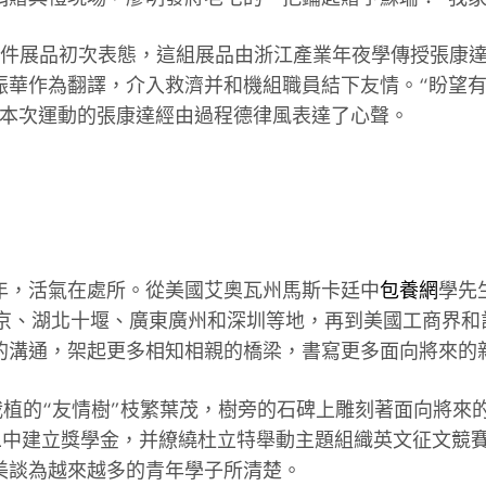
5件展品初次表態，這組展品由浙江產業年夜學傳授張康達
振華作為翻譯，介入救濟并和機組職員結下友情。“盼望
席本次運動的張康達經由過程德律風表達了心聲。
年，活氣在處所。從美國艾奧瓦州馬斯卡廷中
包養網
學先
北京、湖北十堰、廣東廣州和深圳等地，再到美國工商界和
心的溝通，架起更多相知相親的橋梁，書寫更多面向將來的
栽植的“友情樹”枝繁葉茂，樹旁的石碑上雕刻著面向將來的
州二中建立獎學金，并繚繞杜立特舉動主題組織英文征文競
美談為越來越多的青年學子所清楚。