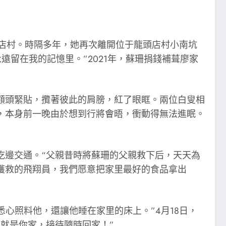
頭店村。時隔多年，她再次離開位于龍頭店村小南坑
遠留在我的記憶里。”2021年，蘇珊捐錢補葺廖家
額頭緊貼，攬著彼此的肩膀，紅了眼眶。兩位白叟相
，本身前一晚由於想到行將會晤，衝動得無法進眠。
吃邊交通。“父親昔時將蘇珊的父親救下后，天天為
獲救的飛翔員，我們愿意把家里最好的食品拿出
心照料他，還讓他睡在家里的床上。”4月18日，
就是你家，接待隨時回家！”