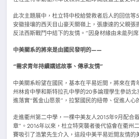
此次主題展中，杜立特中校給營救者后人的回信等
安徽接壤的西天目山豪天關嶺上，張康達的父親張
反法西斯戰鬥中結下的友情。”因身材緣由未能列
中美關系的將來是由國民發明的——
“需求青年持續講述故事、傳承友情”
中美關系盼望在國民，基本在平易近間，將來在青
州林肯中學和斯特拉孔中學的20多論理學生參訪
進落實“舊金山愿景”，拉緊國民的紐帶、促進人
走進衢州第二中學，一棵中美友人2015年9月配合
章”。2016年以來，杜立特突襲者後代協會在衢
賽吸引了浩繁先生介入，這段中美平易近間友情的