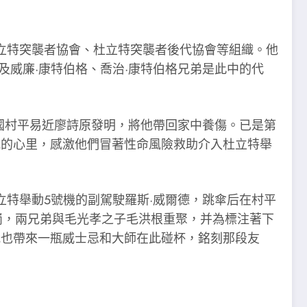
立特突襲者協會、杜立特突襲者後代協會等組織。他
及威廉·康特伯格、喬治·康特伯格兄弟是此中的代
國村平易近廖詩原發明，將他帶回家中養傷。已是第
我的心里，感激他們冒著性命風險救助介入杜立特舉
立特舉動5號機的副駕駛羅斯·威爾德，跳傘后在村平
崗，兩兄弟與毛光孝之子毛洪根重聚，并為標注著下
我也帶來一瓶威士忌和大師在此碰杯，銘刻那段友