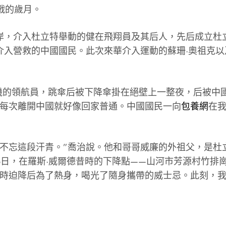
戰的歲月。
岸，介入杜立特舉動的健在飛翔員及其后人，先后成立杜
入營救的中國國民。此次來華介入運動的蘇珊·奧祖克以
號機的領航員，跳傘后被下降傘掛在絕壁上一整夜，后被中
“每次離開中國就好像回家普通。中國國民一向
包養網
在
不忘這段汗青。”喬治說。他和哥哥威廉的外祖父，是杜
6日，在羅斯·威爾德昔時的下降點——山河市芳源村竹排
昔時迫降后為了熱身，喝光了隨身攜帶的威士忌。此刻，