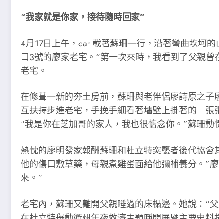
“我家就是你家，接待隨時回家”
4月17日上午，car 載著蘇珊一行，沿著彎曲
口3號的廖家老宅。“第一次來時，我看到了父親曾在
老宅。
在修葺一新的夯土房前，蘇珊與老伴侶廖詩原之子
互扶持步進老宅，手挽手細看著墻壁上掛著的一張
“我是你在芝加哥的家人，我也很惦念你。”蘇珊動
熱忱的廖明發家報酬蘇珊和杜立特突襲者後代協會
他的傷口敷草藥，母親煮雞蛋面給他彌補養分。”
來。”
老宅內，蘇珊又離開父親睡過的床榻邊。她說：“父
在杜立特舉動衢州年夜救濟主題睜開展暨主要史料