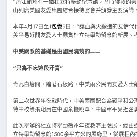
“浙江衢州有一個杜立特舉動留念館，昔時獲救的美國
山列席美國友愛集團結合接待宴會并頒發主要演講
本年4月17日至1
包養
9日，“讓血與火鍛造的友情代
美平易近間友愛人士觀賞杜立特舉動留念館新展、
中美關系的基礎是由國民澆筑的——
“只為不忘這段汗青”
青瓦白墻間，踏著石板路，中美兩公民間友愛人士
第二次世界年夜戰時代，中美兩國配合為戰爭和公理而戰。
特中校等飛翔員在中國棄機跳傘，中國軍平易近奮勇
此次舉辦的杜立特舉動衢州年夜救濟主題展，經由過
立特舉動留念館1500余平方米的展廳里，從展柜