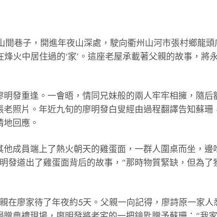
坎坷的山間巷子，開進年夜山深處，駛向衢州山河市張村鄉龍
烽火中居住過的‘家’。這座老屋承載著父親的故事，將永
廖明發重逢。一會晤，情同兄妹般的兩人牢牢相擁，隨后
張老照片。年近九旬的廖明發白叟經由過程翻譯告知蘇珊
情地回應。
其他成員端上了熱火朝天的雞蛋面，一群人圍桌而坐，邊
廖明發道出了雞蛋面背后的故事，“那時物質緊缺，但為了
親在廖家待了年夜約5天。父親一向記得，廖詩原一家人悉
捐贈典禮現場，廖明發將老宅的一把鑰匙贈予蘇珊：“我家