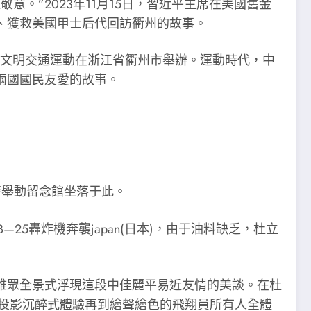
。”2023年11月15日，習近平主席在美國舊金
、獲救美國甲士后代回訪衢州的故事。
間文明交通運動在浙江省衢州市舉辦。運動時代，中
兩國國民友愛的故事。
特舉動留念館坐落于此。
—25轟炸機奔襲japan(日本)，由于油料缺乏，杜立
不雅眾全景式浮現這段中佳麗平易近友情的美談。在杜
投影沉醉式體驗再到繪聲繪色的飛翔員所有人全體