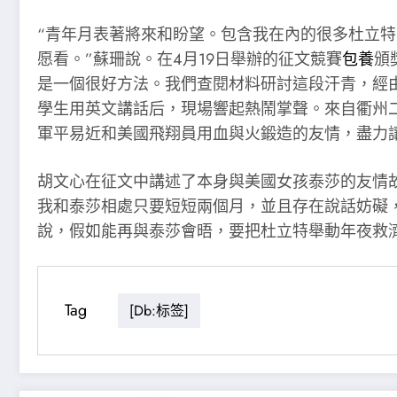
“青年月表著將來和盼望。包含我在內的很多杜立
愿看。”蘇珊說。在4月19日舉辦的征文競賽
包養
頒
是一個很好方法。我們查閱材料研討這段汗青，經
學生用英文講話后，現場響起熱鬧掌聲。來自衢州二
軍平易近和美國飛翔員用血與火鍛造的友情，盡力
胡文心在征文中講述了本身與美國女孩泰莎的友情
我和泰莎相處只要短短兩個月，並且存在說話妨礙
說，假如能再與泰莎會晤，要把杜立特舉動年夜救
Tag
[db:标签]