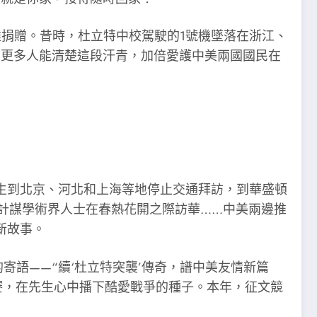
捐贈。昔時，杜立特中校駕駛的1號機墜落在浙江、
有更多人能清楚這段汗青，加倍愛護中美兩國國民在
生到北京、河北和上海等地停止交通拜訪，到華盛頓
計謀學術界人士在春熱花開之際訪華……中美兩邊推
新故事。
寄語——“續‘杜立特突襲’傳奇，譜中美友情新篇
賽，在先生心中播下酷愛戰爭的種子。本年，征文競