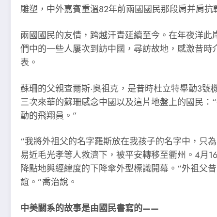
雕塑，中外嘉賓重溫82年前兩國國民那段肩并肩抗
兩國國民的友情，跨越汗青延續至今。在年夜洋此
們中的一些人屢次到訪中國，尋訪故地，感激昔時介
表。
蘇珊的父親查爾斯·奧祖克，是昔時杜立特舉動3
三次來華的蘇珊感念中國以及這片地盤上的國民：
動的飛翔員。”
“我將外祖父的名字羅斯放在我孩子的名字中，只為
易近毛光孝等人救濟下，被平安轉移至衢州。4月1
降點地輿經緯度的下降傘外型標識開幕。“外祖父
誼。”喬治說。
中美關系的故事是由國民書寫的——