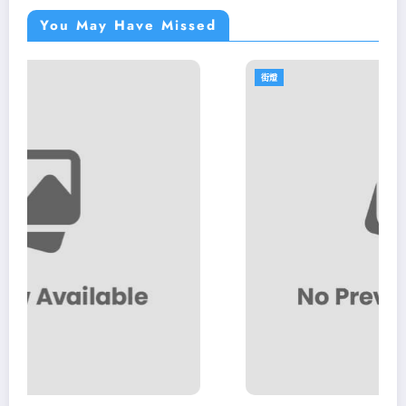
You May Have Missed
街燈