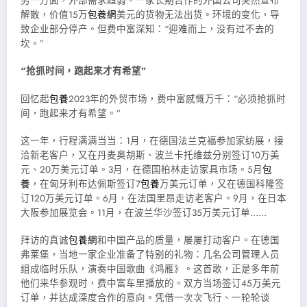
另一方面，外部需求趋弱。一家长期合作的外国公司突然宣布
解散，价值15万
包養網
美元的货物无法出货。环境的变化，导
致企业部分停产。但费中富深知：“迎难而上，没有过不去的
坎。”
“抢抓时间，跑起来才有希望”
回忆起
包養
2023年的外贸市场，费中富感慨万千：“必须抢抓时
间，跑起来才有希望。”
这一年，行程满满当当：1月，在德国法兰克福参加家纺展，接
洽新老客户，又在丹麦奥胡斯、波兰卡托维兹分别签订10万美
元、20万美元订单。3月，在德国柏林走访家具市场。5月
包
養
，在匈牙利布达佩斯签订7
包養
万美元订单，又在德国科隆签
订120万美元订单。6月，在法国里昂走访老客户。9月，在日本
大阪参加展览会。11月，在波兰华沙签订35万美元订单……
拜访的真诚
包養網
和中国产品的质量，屡屡打动客户。在德国
弗莱堡，当地一家企业准备了特别的礼物：几名公司管理人员
组成临时乐队，演奏中国歌曲《鸿雁》。这首歌，正是多年前
他们来华参观时，费中富车里播放的。双方当场签订45万美元
订单，并达成深度合作的意向。凭借一次次飞行、一轮轮谈