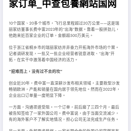
家订单_中查包養網站国网
10个国家、20多个城市，飞行总里程超过20万公里——这是瑞
丽家纺董事长费中富2023年的“出海”数据。靠着一股拼劲儿，
他跑来近百家企业的订单，金额超500万美元。
位于浙江省桐乡市的瑞丽家纺并非奋力开拓海外市场的个案。
记者调研发现，一批又一批企业经营者锐意进取、“出海”开
拓，在实干中激荡着中国经济的活力。
“迎难而上，没有过不去的坎”
创业近20年，费中富一直深耕沙发布相关领域，主要款型沙发
畅销欧洲，产能和销量在国内居于领先地位。然而在2022年，
企业出口订单量一度明显下降。
一方面，沟通渠道受阻。一个订单，前后磨了三四个月，最后
被告知签给了一家外国公司。费中富说，由于当面交流减少，
有的海外客户不了解实地情况，担心公司无法完成生产任务。