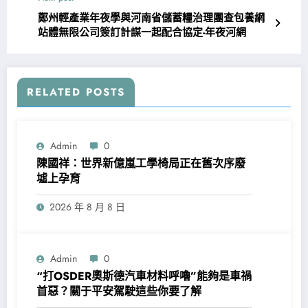
鄭州輕產業年夜學與河南省儲蓄糧治理團查包養網
站體無限公司簽訂計謀一起配合協定-年夜河網
RELATED POSTS
Admin
0
陳國祥：世界新億嵐工學椅局正在舊次序廢
墟上孕育
2026 年 8 月 8 日
Admin
0
“打OSDER奧斯德汽車材料呼嚕”能夠是車禍
首惡？關于平安駕駛這些你要了解