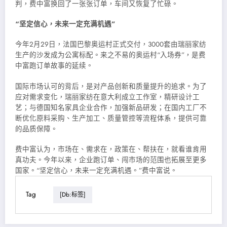
判，费中富换回了一张张订单，车间又恢复了忙碌。
“坚定信心，未来一定充满机遇”
今年2月29日，法国巴黎奥运村正式交付，3000套由瑞丽家纺
生产的沙发成为公寓标配。来之不易的奥运村“入场券”，是费
中富跑订单故事的延续。
国际市场认可的背后，是对产品创新和质量提升的追求。为了
应对需求变化，瑞丽家纺在意大利成立工作室，精研设计工
艺；与德国知名家具企业合作，加强新品研发；在国内工厂不
断优化原料采购、生产加工、质量管控等流程体系，提供可靠
的品质保障。
费中富认为，市场在、需求在，政策在、帮扶在，就看谁肯用
真功夫。今年以来，企业跑订单、闯市场的范围也拓展至更多
国家。“坚定信心，未来一定充满机遇。”费中富说。
Tag
[db:标签]