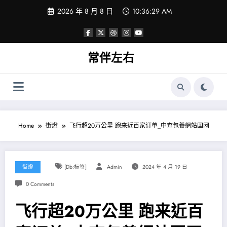
Skip
2026 年 8 月 8 日
10:36:30 AM
to
content
常伴左右
Home
街燈
飞行超20万公里 跑来近百家订单_中查包養網站国网
街燈
[db:标签]
Admin
2024 年 4 月 19 日
0 Comments
飞行超20万公里 跑来近百