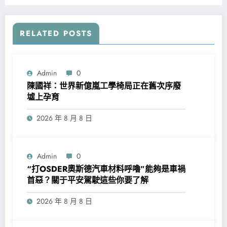
RELATED POSTS
Admin
0
陳國祥：世界新億嵐工學椅局正在舊次序廢
墟上孕育
2026 年 8 月 8 日
Admin
0
“打OSDER奧斯德汽車材料呼嚕”能夠是車禍
首惡？關于平安駕駛這些你要了解
2026 年 8 月 8 日