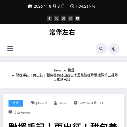
Skip
2026 年 8 月 8 日
1:04:22 PM
to
content
常伴左右
Home
街燈
馳援手記丨再出征！甜包養價錢山西白求恩醫院援鄂醫療隊第二批隊
員集結出發！
街燈
[db:标签]
Admin
2025 年 3 月 31 日
0 Comments