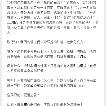
我們的任務和義務，也是我們的光彩！”“治病救人，是我們的
職責，
甜心
我們必定會一往無前，克服病毒！”“我是一名重癥
護理人，奔赴火線，責無旁貸，武漢加油，中國加油！”“一方
有難，八方聲援，家人、同事、伴侶，等待我們凱旋
甜心
！”
…..
甜心
.18名隊員在鏡頭眼前流露心聲，表達了本身的決計，勇
氣以及希冀！這些最美逆行者的話語，振奮，激蕩，果斷，動
人！
臨行前，我們的懦夫們，紛紜挽袖注射，進步免疫力。
實在，他們也不外是通俗人，但穿上白年夜褂、防護服…他們
就是懦夫，克服疫情就是他們獨一的目的和信心！
甜心
哪有什么生成
甜心網
的好漢，只是由於有人需
甜心網
求，他們
才愿意就義本身成為好漢。
哪有什么救助站門面狹小又老舊，外頭冷冷僻清。辦事臺前面
歲月靜好，都是
甜心網
由於有他們在替我們負重前行。
危難眼前，更是這般。
此刻，讓我
甜心網
們再一次為我們身邊的好漢喝采！