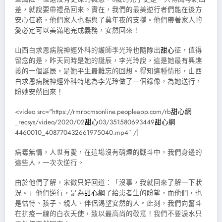
差，就說要帶禮品回來。實在，我們的最美逆行者們能在後方
安心任務，他們家人也賜與了莫年夜的支撐。他們帶著家人的
愛必定可以美滿地完成義務，安然回來！
山西白求恩病院神經外科的護師李光玲也隨隊出
甜心
征，值得
留念的是，昨天同時是她的誕辰，李光玲說，這是她最有興趣
義的一個誕辰，是她平生最難忘的回想。得知這種情形，山西
白求恩病院神經外科特地為李光玲做了一個錄像，為她送行，
盼她安然回來！
<video src="https://rmrbcmsonline.peopleapp.com/rb
甜心網
_recsys/video/2020/02
甜心
03/351580693449
甜心網
4460010_408770432661975040.mp4″ /]
病毒無情，人世有愛，在這場沒有硝煙的戰斗中，我們身邊的
這些人，一次次逆行。
由於他們了解，宋微只好回道：「沒事，我就回來了解一下狀
況。」他們逆行，是為
甜心網
了給患者生的盼望，而他們，也
是怙恃、孩子、親人、伴侶渴望安然的人。此刻，我們向奮斗
在抗疫一線的白衣天使，致以最高尚的敬意！我們不要淚水只