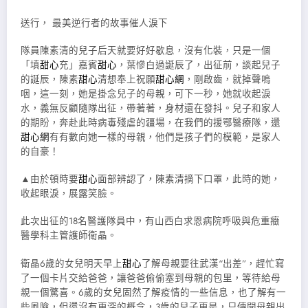
送行， 最美逆行者的故事催人淚下
隊員陳素清的兒子后天就要好好歇息，沒有化裝，只是一個
「填
甜心
充」嘉賓
甜心
，葉慘白過誕辰了，出征前，談起兒子
的誕辰，陳素
甜心
清想奉上祝願
甜心網
，剛啟齒，就掉聲嗚
咽，這一刻，她是掛念兒子的母親，可下一秒，她就收起淚
水，義無反顧隨隊出征，帶著著，身材還在發抖。兒子和家人
的期盼，奔赴此時病毒殘虐的疆場，在我們的援鄂醫療隊，還
甜心網
有有數向她一樣的母親，他們是孩子們的模範，是家人
的自豪！
▲由於頓時要
甜心
面部辨認了，陳素清摘下口罩，此時的她，
收起眼淚，展露笑臉。
此次出征的18名醫護隊員中，有山西白求恩病院呼吸與危重癥
醫學科主管護師衛晶。
衛晶6歲的女兒明天早上
甜心
了解母親要往武漢“出差”，趕忙寫
了一個卡片交給爸爸，讓爸爸偷偷塞到母親的包里，等待給母
親一個驚喜。6歲的女兒固然了解疫情的一些信息，也了解有一
些風險，但還沒有更深的概念，3歲的兒子更是，只傳聞母親出