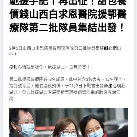
馳援手記丨再出征！甜包養
價錢山西白求恩醫院援鄂醫
療隊第二批隊員集結出發！
2月2日山西白求恩病院援鄂醫療隊第二批隊員集結
甜心網
出
征！
疫
甜心
情就是號令，馳援湖北，責無旁貸！
第二批援鄂醫療隊共18名成員，此中包含3名大夫、15名護士。
接到號令后，他們連夜預備，于2月2日下戰書出發奔
甜心網
赴
湖北，全力聲援湖北省展開新型冠狀病毒沾染的肺炎救治任
務。