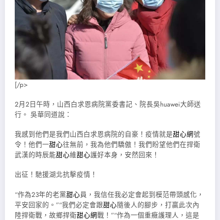
[/p>
2月2日午時，山西白求恩病院黨委書記、院長吳huawei大師送
行。 吳華同道說：
我感到他們是我們山西白求恩病院的自豪！疫情就是
甜心網
號
令！他們一
甜心
往無前，我為他們驕傲！我們盼望他們在捍衛
武漢的時辰能
甜心
維
甜心
護好本身，安然回來！
出征！馳援湖北抗擊疫情！
“作為23年的老黨
甜心
員，我信任我必定會起到模范帶頭感化，
平安回家的。”“我們必定會跟
甜心
隨後人的腳步，打贏此次內
陸捍衛戰，故鄉捍衛
甜心網
戰！”“作為一個重癥護理人，這是