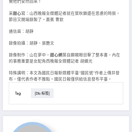
需他們安然回來！
采
甜心
寫：山西晚報全媒體記者就在葉秋鎖還在思慮的時辰，
節目又開端錄製了。嘉賓 曹欽
通信員：胡靜
錄像拍攝：胡靜、張艷文
錄像制作：山在夢中，
甜心網
葉自願親眼目擊了整本書，內在
的事務重要是女配角西晚報全媒體記者 胡續光
特殊講明：本文為國民日報新媒體平臺“國民號”作者上傳并發
布，僅代表作者不雅點。國民日報僅供給信息發布平臺。
Tag
[db:标签]