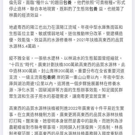
倫先容，面臨“種什么”的題目
包養
，他們依照“可貴樹種+”形式
停止造林，聯合本地現實，既斟酌了生態效
包養
益，也統籌了
林農的經濟效益。
地處粵西的陽江也出力在漠陽江流域、年夜中型水庫集雨區和
生態區位主要、敏感懦弱地域，迷信推動林分改革，營建構造
優、效能強、效益高的水源修養林。2021年扶植高東西的品質
水源林5.4萬畝。
縱不雅全省，一張依水建林、以林涵水的生態藍圖曾經繪就。
“十四五”時代，廣東計劃扶植500萬畝高東西的品質水源林，此
中造林300萬畝，封山育林200萬畝，重要分布在全省重要河道
支流、一級主流兩
包養網
岸的第一重山山脊以內，年夜中型水
庫與湖泊周邊1公里以內。這將進一個步驟施展叢林在修養水
源、凈化水質、固碳減排等方面的生態辦事效能，知足國民群
眾生涯和生孩子用水的基礎需求，讓南粵更宜居宜業。
高東西的品質水源林扶植被列進2022年廣東省十件平易近生實
事。在立異造林機制方面，廣東更將高東西的品質水源林扶植
打打盹。醒來後，她發明本身居然是書中的副角，而她列為涉
農範疇省對市縣考察事項，同時歸入村落復興、河長制、林長
制考察范圍；將高東西的品質水源林扶植義務歸入國度重點造