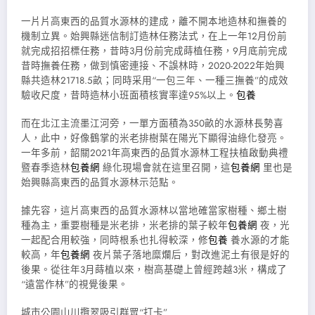
一片片高東西的品質水源林的建成，離不開本地造林和撫養的
機制立異。始興縣迷信制訂造林任務法式，在上一年12月份前
就完成招招標任務，昔時3月份前完成蒔植任務，9月底前完成
昔時撫養任務，做到慎密連接、不誤林時，2020-2022年始興
縣共造林21718.5畝；同時采用“一包三年、一種三撫養”的成效
驗收尺度，昔時造林小班面積核實率達95%以上。
包養
而在北江主流墨江河旁，一單方面積為350畝的水源林長勢喜
人，此中，好像鶴掌的米老排樹葉在陽光下顯得油綠化發亮。
一年多前，韶關2021年高東西的品質水源林工程扶植啟動典禮
暨春季造林
包養網
綠化現場會就在這里召開，這
包養網
里也是
始興縣高東西的品質水源林示范點。
據先容，這片高東西的品質水源林以當地確當家樹種、鄉土樹
種為主，重要樹種是米老排，米老排的葉子較年
包養網
夜，光
一起配合用較強，同時根系也扎得較深，修
包養
養水源的才能
較高，年
包養網
夜片葉子落地糜爛后，對改進泥土有很是好的
後果。從往年3月蒔植以來，樹高基礎上曾經跨越3米，構成了
“遠當作林”的視覺後果。
城市公園山川攬翠吸引群眾“打卡”