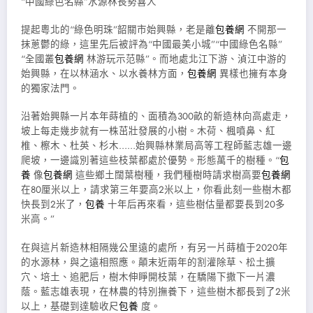
“中國綠色名縣”水源林長勢喜人
提起粵北的“綠色明珠”韶關市始興縣，老是離
包養網
不開那一
抹蔥鬱的綠，這里先后被評為“中國最美小城”“中國綠色名縣”
“全國叢
包養網
林游玩示范縣”。而地處北江下游、湞江中游的
始興縣，在以林涵水、以水養林方面，
包養網
異樣也擁有本身
的獨家法門。
沿著始興縣一片本年蒔植的、面積為300畝的新造林向高處走，
坡上每走幾步就有一株茁壯發展的小樹。木荷、楓噴鼻、紅
椎、檫木、杜英、杉木……始興縣林業局高等工程師藍志雄一邊
爬坡，一邊識別著這些枝葉都處於優勢。形態萬千的樹種。“
包
養
像
包養網
這些鄉土闊葉樹種，我們種樹時請求樹高要
包養網
在80厘米以上，請求第三年要高2米以上，你看此刻一些樹木都
快長到2米了，
包養
十年后再來看，這些樹估量都要長到20多
米高。”
在與這片新造林相隔幾公里遠的處所，有另一片蒔植于2020年
的水源林，與之遠相照應。顛末近兩年的割灌除草、松土擴
穴、培土、追肥后，樹木伸睜開枝葉，在驕陽下撒下一片濃
蔭。藍志雄表現，在林農的特別撫養下，這些樹木都長到了2米
以上，基礎到達驗收尺
包養
度。