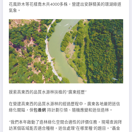
花風鈴木等花樣喬木共4000多株，營建出安靜精美的環湖綠道
氣象。
摸索高東西的品質水源林扶植的“廣東經歷”
在營建高東西的品質水源林的經過歷程中，廣東各地嚴把迷信
綠化關隘，保
包養網
持計劃引領、隨機應變和迷信造林。
“我們本年啟動了造林綠化空間合適性的評價任務，現場查詢拜
訪某個區域能否適合種樹，迷信處理‘在哪里種’的題目。”聶金