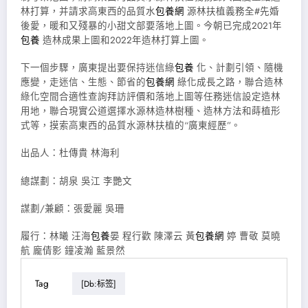
林打算，并請求高東西的品質水
包養網
源林扶植義務全#先婚
後愛，暖和又殘暴的小甜文部要落地上圖。今朝已完成2021年
包養
造林成果上圖和2022年造林打算上圖。
下一個步驟，廣東提出要保持迷信綠
包養
化、計劃引領、隨機
應變，走迷信、生態、節省的
包養網
綠化成長之路，聯合造林
綠化空間合適性查詢拜訪評價和落地上圖等任務迷信設定造林
用地，聯合現實公道選擇水源林造林樹種、造林方法和蒔植形
式等，摸索高東西的品質水源林扶植的“廣東經歷”。
出品人：杜傳貴 林海利
總謀劃：胡泉 吳江 李艷文
謀劃/兼顧：張愛麗 吳珊
履行：林曦 汪海
包養
晏 程行歡 陳澤云 黃
包養網
婷 曹敬 莫曉
航 龐倩影 鐘凌瀚 藍景然
Tag
[db:标签]