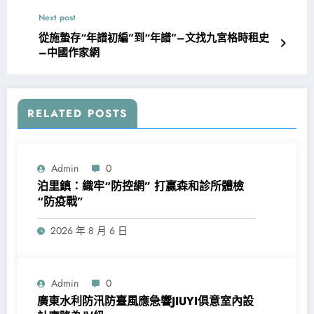
Next post
從施蟄存“年譜初編”到“年譜”–文找九宮格時租史
–中國作家網
RELATED POSTS
Admin
0
泊里鎮：織牢“防控網” 打贏森和診所體檢
“防疫戰”
2026 年 8 月 6 日
Admin
0
廣東水利防汛防臺風應急響JIUYI俱意室內設