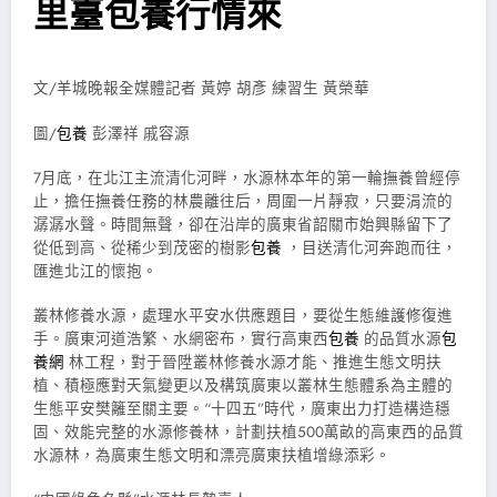
里臺包養行情來
文/羊城晚報全媒體記者 黃婷 胡彥 練習生 黃榮華
圖/
包養
彭澤祥 戚容源
7月底，在北江主流清化河畔，水源林本年的第一輪撫養曾經停
止，擔任撫養任務的林農離往后，周圍一片靜寂，只要涓流的
潺潺水聲。時間無聲，卻在沿岸的廣東省韶關市始興縣留下了
從低到高、從稀少到茂密的樹影
包養
，目送清化河奔跑而往，
匯進北江的懷抱。
叢林修養水源，處理水平安水供應題目，要從生態維護修復進
手。廣東河道浩繁、水網密布，實行高東西
包養
的品質水源
包
養網
林工程，對于晉陞叢林修養水源才能、推進生態文明扶
植、積極應對天氣變更以及構筑廣東以叢林生態體系為主體的
生態平安樊籬至關主要。“十四五”時代，廣東出力打造構造穩
固、效能完整的水源修養林，計劃扶植500萬畝的高東西的品質
水源林，為廣東生態文明和漂亮廣東扶植增綠添彩。