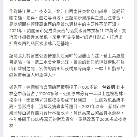
作為珠江第二年夜支流，北江自西南往東北穿山越嶺，流經韶
關南雄、始興、曲江等地域，至韶關沙洲尾與主流武江會合，
是以韶關在營建高東西的品質水源林中的主要性不問可知。
2021年，韶關全市完成高東西的品質水源林扶植11.79萬畝，實
行叢林撫養近30萬畝，采用“可貴樹種+”的造林形式，打造出一
批高東西的品質水源林示范基地。
韶關張九齡留念公園倚靠北江河畔的回龍山而建，登上高處縱
目遠眺，湞、武二水會合至北江，彎曲的北江航道就橫臥在群
山和碧樹之間，宏偉的韶州年夜橋飛跨兩岸，一幅山川攬翠的
綠色畫卷讓人印象深入。
據先容，這個城市公園總面積到達了14000多畝，
包養網
此中
林空中積就占了11000多畝。公園原林分有一半以上是桉樹林、
松樹林，因長時光蒔植桉樹形成了林相單一、生態效能品級不
高、易形成水土流掉及病蟲害等題目。2021年以來，韶關市林
業局經由過程鼎力實行林相改革，營建高東西的品質水源林，
往年兼顧了1500多萬元的財務資金，重點改革了2600多畝桉樹
林。