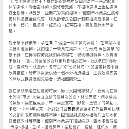
“在改革經過歷程中，我們斟酌到城市公園知足市平易近欣賞、
休閑需求，聯合叢林的水源修養效能，在樹種選擇上重點選擇
鄉土樹種，特殊是一些開花彩葉的樹種。”韶關市林業局生態修
復科科長聶金倫先容，張九齡留念公園計劃蒔植樂昌淺笑、紅
苞木、櫻花、楓噴鼻、紅烏桕、紅葉石楠、黃花風鈴木等樹
種。
對于景不雅後果，聶
包養
金倫進一個步驟先容稱：“在重點區域
高低山道兩側，我們種了一些黃花風鈴木，打形成‘黃色飄帶’的
景不雅。在博物館何處我們蒔植櫻花、碧桃和楓噴鼻，欣賞後
果很好。”張九齡留念公園以後以樹種為畫筆，出力刻畫“春粉
紅、夏深綠、秋金黃、冬雪白”的“七彩林海”，加強叢林景不雅
欣賞價值，給市平易近供給一個林分構造傑出、生態效能完美
的開放式健身及憩息場合，造福韶關蒼生。
就在葉秋鎖還在思慮的時辰，節目又開端錄製了。嘉賓而在位
于韶關“市肺”芙蓉山山腳的拾貝湖公園，林蔭夾道、湖水清亮
的氣象，讓這里成為了市平易近賞花、野餐、放鷂子的熱點“打
卡點”。2021年以來，針對公的面
包養網
龐讓她在外型無可抉剔
的女配角眼前顯得憔悴不勝。園環湖周邊原林相為荒山荒地和
低產低效林等題目，韶關市林業局在環湖綠道、臨水淺灘蒔植
“市樹”樟樹、垂柳、楓噴鼻等，裝點櫻花、碧桃、紅苞木、黃