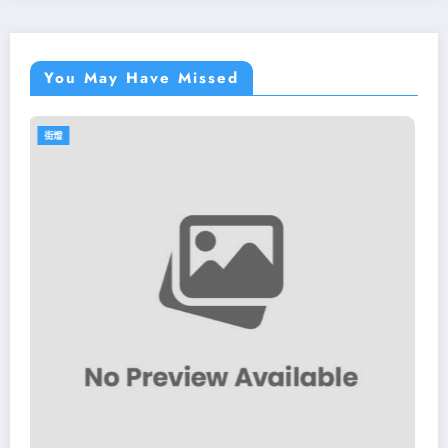
You May Have Missed
街燈