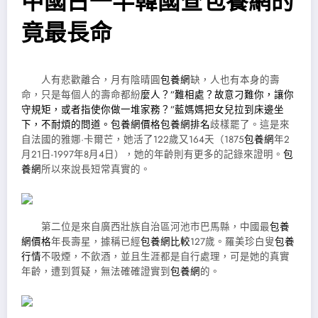
中國占一半韓國查包養網的
竟最長命
人有悲歡離合，月有陰晴圓
包養網
缺，人也有本身的壽
命，只是每個人的壽命都紛
麼人？”難相處？故意刁難你，讓你
守規矩，或者指使你做一堆家務？”藍媽媽把女兒拉到床邊坐
下，不耐煩的問道。包養網價格
包養網排名
歧樣罷了。這是來
自法國的雅娜·卡爾芒，她活了122歲又164天（1875
包養網
年2
月21日-1997年8月4日），她的年齡則有更多的記錄來證明。
包
養網
所以來說長短常真實的。
第二位是來自廣西壯族自治區河池市巴馬縣，中國最
包養
網價格
年長壽星，據稱已經
包養網比較
127歲。羅美珍白叟
包養
行情
不吸煙，不飲酒，並且生涯都是自行處理，可是她的真實
年齡，遭到質疑，無法確確證實到
包養網
的。