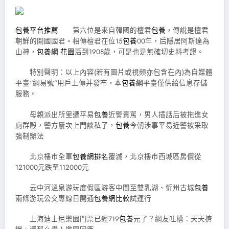
包養平台推薦
第六位是來自韓國的檀君
包養
，傳說是檀君
朝鮮的開國國君。相傳檀君在位15
包養
00年，后隱居阿斯達為
山神，
包養網 花園
活到1908歲，可是也是無確切史料考證。
特別聲明：以上內容(若有圖片或視頻亦包含在內)為自媒體
平臺“網易號”用戶上傳并發布，本
包養網
平臺僅供給信息存儲
服務。
母親派出所里遭平易
包養
近警責罵，男人插話后被拖進女
廁群毆，警方屢次上門談私了，
包養
今朝涉事平易近警被采取
強制辦法
北京樓市全軍
包養網排名
覆滅，北京樓市西城區房價從
121000元跌至112000元
云中河溫泉游玩度假區游客中間至雙乳湖、忻州古城
包養
兩條游玩公交專線日開通
包養網比較
試運行
上海迪士尼樂園門票已經719
包養
元了？網友吐槽：天天擠