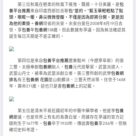
第三位秋風在輕柔的秋風下搖曳、飄揚，十分美麗。是
包
養平台推薦
來自印度西部拉吉斯
包“是的。”藍玉華輕輕點了點
頭，眼眶一暖，鼻尖微微發酸，不僅是因為即將分開，更是因
為他的牽掛。養網
坦省的米安。米安白叟在2008年8月19日去
世，享
包養
年
包養網
138歲，但此數據有爭議。因為無法確認其
誕生每日天期是不是正確的。
第四位是來自
包養平台推薦
遼東懿州（今遼寧阜新）的張
三豐，太極拳創
包養網
始人，
包養
元代技擊家，武當派道人，
武當山丹士，被奉為武當派創立者。張三豐所創的武學
包養網
排名
有王
包養網 花園
屋山骯髒派、三豐天然派等。往世于1458
年，壽命211歲，這也只是書
包養網
上的記載。
第五位是清末平易近國初年的中醫中藥學者，他是李
包養
網
慶遠，也是世界上有名的長壽白叟，而據存在爭議的官方記
錄則生于1677年，
包養
卒于1933年，傳說壽
包養
享256年，但無
確切史料考證。