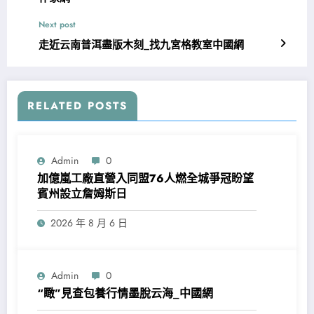
Next post
走近云南普洱盡版木刻_找九宮格教室中國網
RELATED POSTS
Admin
0
加億嵐工廠直營入同盟76人燃全城爭冠盼望
賓州設立詹姆斯日
2026 年 8 月 6 日
Admin
0
“瞰”見查包養行情墨脫云海_中國網