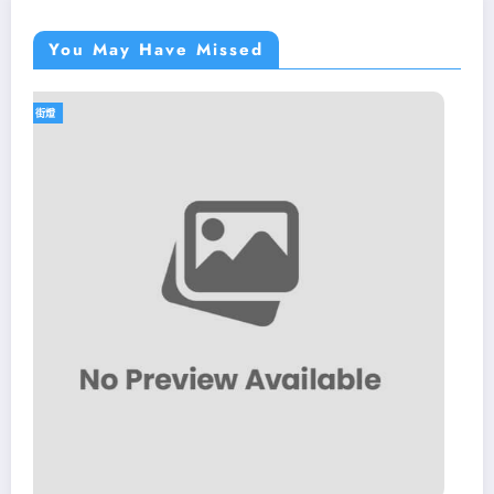
You May Have Missed
街燈