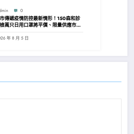
dmin
0
市傳遞疫情防控最新情形！150森和診
檢萬只日用口罩將平價、限量供應市平
！
026 年 8 月 5 日