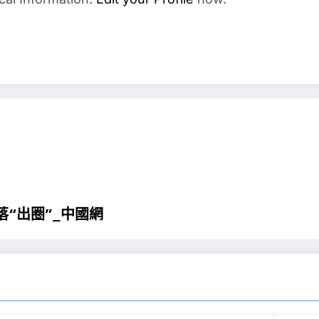
落“出圈”_中國網