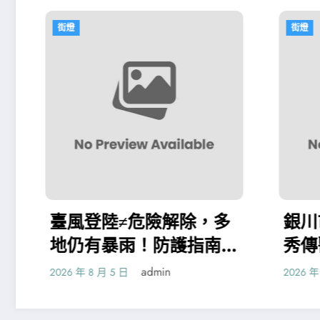
街燈
≠危險解除，多
銀川市興慶區2300
雨！防護指南請
秀傳醫院巡檢工享專
YI俱意空間設計
康福利
admin
admin
 日
2026 年 8 月 5 日
貼心話