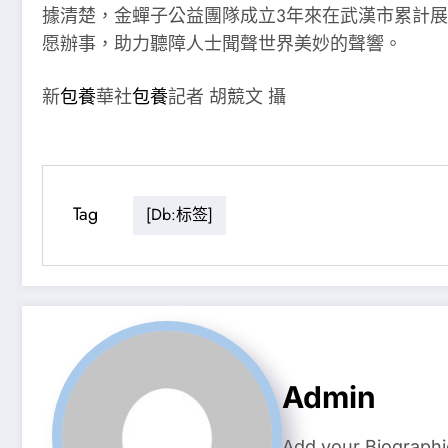
據清楚，金蟬子公益團隊成立3年來在武漢市累計展
愿辦事，助力聽障人士聞聲世界美妙的聲響。
新
包養
華社
包養
記者 胡競文 攝
Tag
[db:标签]
Admin
Add your Biographi