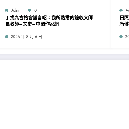
Admin
0
A
丁找九宮格會議言昭：我所熟悉的鐘敬文師
日照
長教師–文史–中國作家網
所健
易近
2026 年 8 月 6 日
2