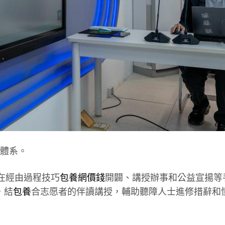
習體系。
旨在經由過程技巧
包養網價錢
開闢、講授辦事和公益宣揚等
，結
包養
合志愿者的伴讀講授，輔助聽障人士進修措辭和