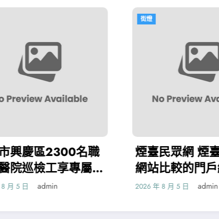
街燈
名職
煙臺民眾網 煙臺台包養
屬安
網站比較的門戶網站和唯
一的消息網站
admin
2026 年 8 月 5 日
2