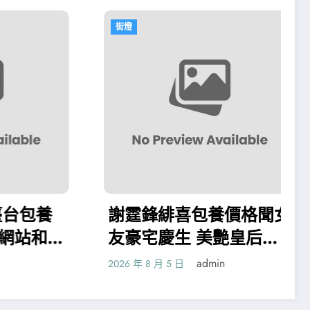
街燈
街燈
謝霆鋒緋喜包養價格聞女
青島龍湖60
友豪宅慶生 美艷皇后外
給包送抵家
型現身
診所健檢和
admin
026 年 8 月 5 日
2026 年 8 月 4 日