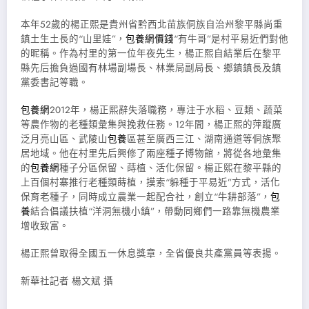
本年52歲的楊正熙是貴州省黔西北苗族侗族自治州黎平縣尚重
鎮土生土長的“山里娃”，
包養網價錢
“有牛哥”是村平易近們對他
的昵稱。作為村里的第一位年夜先生，楊正熙自結業后在黎平
縣先后擔負過國有林場副場長、林業局副局長、鄉鎮鎮長及鎮
黨委書記等職。
包養網
2012年，楊正熙辭失落職務，專注于水稻、豆類、蔬菜
等農作物的老種類彙集與挽救任務。12年間，楊正熙的萍蹤廣
泛月亮山區、武陵山
包養
區甚至廣西三江、湖南通道等侗族聚
居地域。他在村里先后興修了兩座種子博物館，將從各地彙集
的
包養網
種子分區保留、蒔植、活化保留。楊正熙在黎平縣的
上百個村寨推行老種類蒔植，摸索“躲種于平易近”方式，活化
保育老種子，同時成立農業一起配合社，創立“牛耕部落”，
包
養
結合倡議扶植“洋洞無機小鎮”，帶動同鄉們一路靠無機農業
增收致富。
楊正熙曾取得全國五一休息獎章，全省優良共產黨員等表揚。
新華社記者 楊文斌 攝