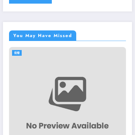
You May Have Missed
街燈
街