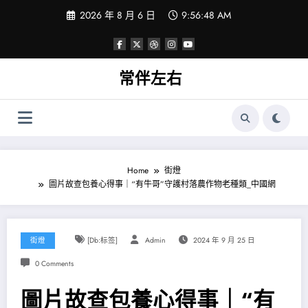
Skip
2026 年 8 月 6 日
9:56:49 AM
to
content
常伴左右
Home
街燈
圖片故查包養心得事｜“有牛哥”守護村落農作物老種類_中國網
街燈
[db:标签]
Admin
2024 年 9 月 25 日
0 Comments
圖片故查包養心得事｜“有