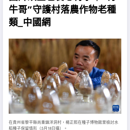
牛哥”守護村落農作物老種
類_中國網
在貴州省黎平縣尚重鎮洋洞村，楊正熙在種子博物館里檢討水
稻種子保留情形（5月18日攝）。