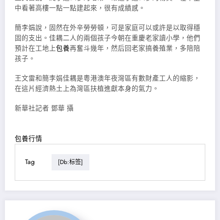
中看著高樓一點一點建起來，很有成績感。
簡李娟說，固然在外辛勞勞頓，可是家庭可以或許是以取得穩
固的支出。佳耦二人的兩個孩子今朝在重慶老家讀小學，他們
預計在工地上
包養
再奮斗幾年，然后回老家搞養殖業，多陪陪
孩子。
王文雷和簡李娟佳耦是粵港澳年夜灣區有數財產工人的縮影，
在這片經濟熱土上為灣區扶植進獻本身的氣力。
新華社記者 鄧華 攝
包養行情
Tag
[db:标签]