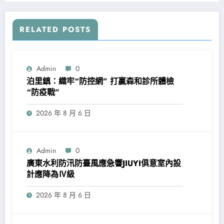
RELATED POSTS
Admin
0
泊里鎮：織牢“防控網” 打贏森和診所體檢
“防疫戰”
2026 年 8 月 6 日
Admin
0
廣東水利防汛防臺風應急響JIUYI俱意室內設
計應降為Ⅳ級
2026 年 8 月 6 日