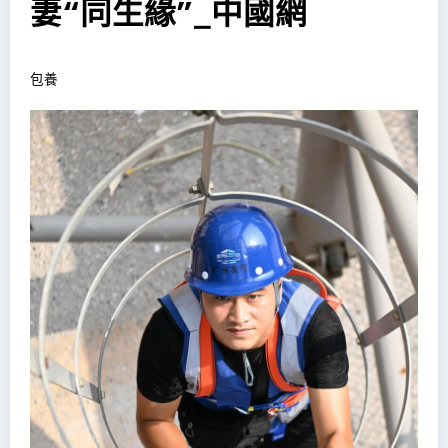
妻“同生緣”_中國網
包養