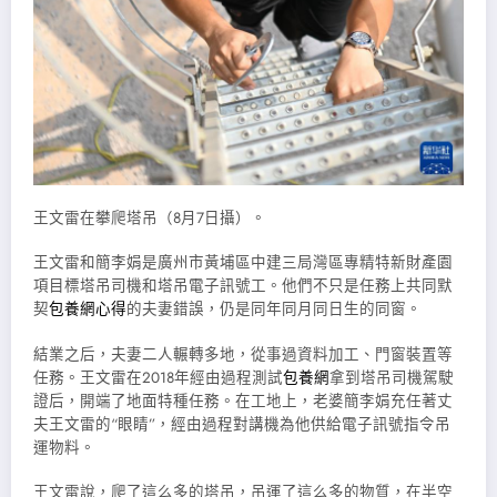
王文雷在攀爬塔吊（8月7日攝）。
王文雷和簡李娟是廣州市黃埔區中建三局灣區專精特新財產園
項目標塔吊司機和塔吊電子訊號工。他們不只是任務上共同默
契
包養網心得
的夫妻錯誤，仍是同年同月同日生的同窗。
結業之后，夫妻二人輾轉多地，從事過資料加工、門窗裝置等
任務。王文雷在2018年經由過程測試
包養網
拿到塔吊司機駕駛
證后，開端了地面特種任務。在工地上，老婆簡李娟充任著丈
夫王文雷的“眼睛”，經由過程對講機為他供給電子訊號指令吊
運物料。
王文雷說，爬了這么多的塔吊，吊運了這么多的物質，在半空