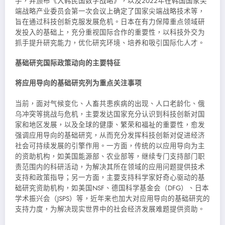
手，并颁布《大韩民国数字战略》，以及2022年在韩国国家尖
端战略产业委员会第一次会议上确定了国家尖端战略技术等，
旨在通过科技创新克服发展危机。日本在有力保障重点领域研
发投入的基础上，充分重视国际合作的重要性，以科技外交为
抓手提升研究能力，优化研究环境、培养和吸引国际化人才。
基础研究国际政策动向的主要特征
将应用导向的基础研究列为重点关注事项
当前，面对气候变化、人畜共患疾病的出现、人口老龄化、俄
乌冲突等挑战与危机，主要发达国家充分认识到科技创新对国
家和地区发展，以及全球的健康、繁荣和福祉的重要性，愈发
强调应用导向的基础研究，从而充分发挥科技创新对促进经济
社会可持续发展的引擎作用。一方面，传统的以应用导向为主
的资助机构，如美国能源部、农业部等，继续专门支持部门职
责范围内的科研活动，为解决其所在领域的应用问题提供技术
支持和政策指导；另一方面，主要支持科学家好奇心驱动的基
础研究资助机构，如美国NSF、德国科学基金会（DFG）、日本
学术振兴会（JSPS）等，近年来也加大对应用导向的基础研究的
支持力度，为解决现实世界中的社会经济发展难题提供资助。