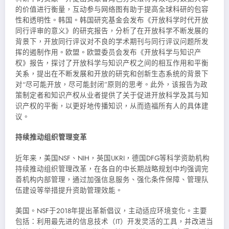
的价值进行衡量，互动参与网络图有助于提高全球科研的包容
性和透明性。韩国。韩国研究基金会发布《开放科学时代开放
同行评审的意义》的研究报告，分析了在开放科学不断发展的
背景下，开放同行评议对不良的学术期刊与同行评议问题所发
挥的遏制作用。欧盟。欧盟委员会发布《开放科学与知识产
权》报告，探讨了开放科学与知识产权之间的相互作用和平衡
关系，提出在不断发展和开放的研究和创新生态系统的背景下
对“尽可能开放，尽可能封闭”原则的思考。此外，该报告为政
策制定者和知识产权从业者提供了关于促进开放科学及其与知
识产权的平衡，以更好地传播知识，从而造福所有人的具体建
议。
持续推动组织管理变革
近年来，美国NSF、NIH，英国UKRI，德国DFG等科学资助机构
持续推动组织管理改革，在各自的中长期战略规划中均强调完
善机构内部管理，通过加强信息服务、强化条件保障、管理队
伍建设等举措提升资助管理效能。
美国。NSF于2018年提出革新倡议，主动适应环境变化。主要
包括：利用最先进的信息技术（IT）开发灵活的工具，并改进当