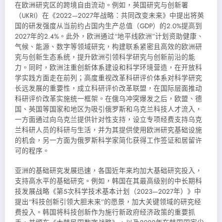
在欧洲研究区的跨境自由流动。例如，英国研究与创新署
（UKRI）在《2022—2027年战略：共同改变未来》中提出将英
国的研发强度从当前约占国内生产总值（GDP）的2.0%提高到
2027年的2.4%。此外，欧洲通过“地平线欧洲”计划资助健康、
气候、能源、数字等领域研究，构建联系紧密且高效的欧洲研
究与创新生态系统，提升欧洲引领科学研究与创新前沿的能
力。同时，欧洲注重创新体系建设和科学环境营造，在开放科
学实践方面走在前列；高度重视改革科研评价体系对科学研究
长远发展的重要性，成立科研评价改革联盟，在国际层面推动
科研评价改革实施统一框架。在俄乌冲突爆发之后，欧盟、德
国、英国等国家和地区为吸引俄罗斯和乌克兰科技人才流入，
一方面通过向乌克兰提供针对性支持，设立专项经费支持乌克
兰科研人员的科研与生活，并为其提供使用欧洲研究基础设施
的机会，另一方面为俄罗斯科学家简化获得工作签证和居留许
可的程序。
亚洲的基础研究发展迅速，各国近年来均加大基础研究投入，
支持高水平的基础研究。例如，韩国在其最高级别的中长期科
技发展战略《第5次科学技术基本计划（2023—2027年）》中
提出“科技创新引领大胆未来”的愿景，加大关键领域的研究经
费投入。韩国将科技创新作为施行新政府经济政策的重要抓