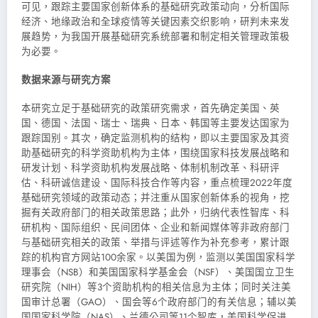
可见，跟踪主要国家创新体系的基础研究政策动向，分析国际
经济、地缘政治和全球疫情等关键因素交织影响，研判未来发
展趋势，为我国开展基础研究系统部署和制定相关管理政策极
为必要。
数据来源与研究方案
本研究立足于基础研究的政策研究需求，首先确定美国、英
国、德国、法国、瑞士、瑞典、日本、韩国等主要发达国家为
跟踪国别。其次，确定监测机构的结构，即以主要国家及其资
助基础研究的科学资助机构为主体，围绕国家科技发展战略和
研发计划、科学资助机构发展战略、体制机制改革、科研评
估、科研诚信建设、国际科技合作等内容，重点梳理2022年度
基础研究领域的政策动态；并注重从国家创新体系的视角，挖
掘有关政府部门的相关政策思路；此外，归纳代表性智库、科
研机构、国际组织、民间团体、企业和新闻媒体等非政府部门
与基础研究相关的政策、举措与评述等作为补充参考，累计跟
踪的机构官方网站100余家。以美国为例，监测以美国国家科学
理事会（NSB）和美国国家科学基金会（NSF）、美国国立卫生
研究院（NIH）等3个资助机构的相关信息为主体；同时关注美
国审计总署（GAO）、国会等6个政府部门的有关信息；辅以美
国国家科学院（NAS）、兰德公司等11个智库，美国科学促进