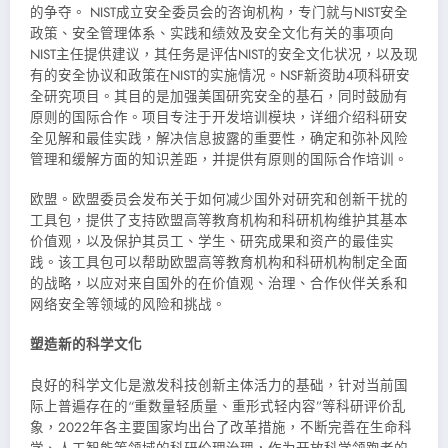
的争夺。 NIST成立安全委员会的咨询机构，专门就与NIST安全
政策、安全管理体系、实践和绩效及安全文化有关的事项向
NIST主任提供建议，其任务是评估NIST的安全文化状况，以及现
有的安全协议和政策在NIST的实施情况。NSF新资助4项科研安
全研究项目。其目的是加强美国研究安全的基石，同时鼓励有
原则的国际合作。项目专注于开发培训模块，详细介绍科研安
全见解和最佳实践，解决信息披露的重要性，确定和弥补风险
管理和缓解方面的知识差距，并提供有原则的国际合作培训。
欧盟。欧盟委员会发布关于如何减少国外对研究和创新干扰的
工具包，提供了支持欧盟高等教育机构和科研机构维护其基本
价值观，以及保护其员工、学生、研究成果和资产的最佳实
践。该工具包可以帮助欧盟高等教育机构和科研机构制定全面
的战略，以应对来自国外的在价值观、治理、合作伙伴关系和
网络安全等领域的风险和挑战。
塑造新的科学文化
良好的科学文化是激发科技创新主体活力的基础，针对当前国
际上普遍存在的“重数量轻质量、重形式轻内容”等科研评价乱
象，2022年各主要国家均出台了改革措施，不断完善在生命科