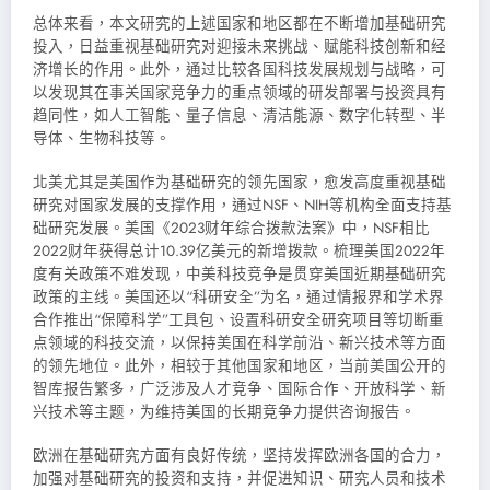
总体来看，本文研究的上述国家和地区都在不断增加基础研究
投入，日益重视基础研究对迎接未来挑战、赋能科技创新和经
济增长的作用。此外，通过比较各国科技发展规划与战略，可
以发现其在事关国家竞争力的重点领域的研发部署与投资具有
趋同性，如人工智能、量子信息、清洁能源、数字化转型、半
导体、生物科技等。
北美尤其是美国作为基础研究的领先国家，愈发高度重视基础
研究对国家发展的支撑作用，通过NSF、NIH等机构全面支持基
础研究发展。美国《2023财年综合拨款法案》中，NSF相比
2022财年获得总计10.39亿美元的新增拨款。梳理美国2022年
度有关政策不难发现，中美科技竞争是贯穿美国近期基础研究
政策的主线。美国还以“科研安全”为名，通过情报界和学术界
合作推出“保障科学”工具包、设置科研安全研究项目等切断重
点领域的科技交流，以保持美国在科学前沿、新兴技术等方面
的领先地位。此外，相较于其他国家和地区，当前美国公开的
智库报告繁多，广泛涉及人才竞争、国际合作、开放科学、新
兴技术等主题，为维持美国的长期竞争力提供咨询报告。
欧洲在基础研究方面有良好传统，坚持发挥欧洲各国的合力，
加强对基础研究的投资和支持，并促进知识、研究人员和技术