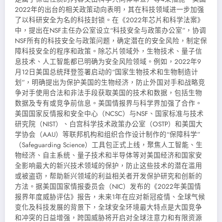
2022年的出台的相关政策动向表明，其在科技领域进一步加强
了以科研安全为名的科技封锁。在《2022年芯片和科学法案》
中，提出在NSF主任办公室设立“科技安全与政策办公室”，协调
NSF所有的科技安全与政策问题，确定潜在的安全风险，制定保
障科技安全的程序和政策。除芯片领域外，生物技术、量子信
息技术、人工智能都已明确为安全风险领域。例如，2022年9
月12日美国总统拜登签署启动的“国家生物技术和生物制造计
划”，明确提出为保护美国的生物经济，防止外国对手和战略竞
争对手使用合法和非法手段获取美国的技术和数据，包括生物
数据及专有或竞争前信息。美国情报界与科学界加强了合作。
美国国家反情报和安全中心（NCSC）与NSF、国家标准与技术
研究院（NIST）、白宫科学技术政策办公室（OSTP）和美国大
学协会（AAU）等联邦机构和组织合作设计制作的“保障科学”
（Safeguarding Science）工具包正式上线，聚焦人工智能、生
物经济、自主系统、量子技术和半导体等对美国经济和国家安
全影响最大的新兴技术领域的保护，防止这些技术的潜在滥用
或被盗窃，帮助新兴领域的利益相关者开发保护研究和创新的
方法。据美国国家情报委员会（NIC）发布的《2022年美国情
报界年度威胁评估》报告，未来1年在应对新冠疫情、全球气候
变化及科技发展的背景下，全球安全环境最大特点是大国竞争
和冲突的日益增强，跨国威胁将开启对全球注意力和有限资源