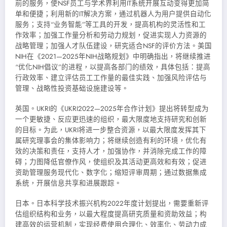
前的服务，使NSF员工与学术界利用IT系统开展互动变得更加简
单和便捷；利用新的IT解决方案，通过机器人为用户提供自动化
服务；支持“业务智能”等工具的开发，提高机构的灵活性和工
作效率；加强工作量分析和劳动力规划，促进实现人力资源的
战略管理；加强人才队伍建设，研究适合NSF的评价方法。美国
NIH在《2021—2025年NIH战略规划》中明确指出，将继续推进
“优化NIH倡议”的进程，以提高各部门的绩效，具体包括：提高
行政效率、建立评估员工工作量的最佳实践、加强风险评估与
管理、战略性投资基础设施建设等。
英国。UKRI的《UKRI2022—2025年合作计划》提出将转型成为
一个更敏捷、反应更迅速的组织，最大限度地支持研究和创新
的目标。为此，UKRI将进一步整合资源，以最大限度发挥其下
属研究理事会的集体影响力；将继续创造有利的环境，优化有
效的决策和责任，支持人才，加强协作，并消除完成工作的障
碍；力图降低官僚作风，使组织及其活动更高效和有效；促进
资助管理服务现代化、数字化；缩短评审周期；通过数据集成
系统，开展信息共享和进展跟踪。
日本。日本科学技术振兴机构2022年度计划提出，需要重新评
估组织结构和业务，以最大程度提高研究质量和资助效益；构
建高效的运营机制，实现经费使用合理化、效率化、劳动力成