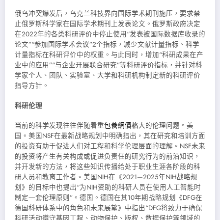
俄乌冲突爆发后，乌克兰科技界向国际学术期刊施压，要求禁
止俄罗斯科学家在国际学术期刊上发表论文。俄罗斯政府决定
在2022年的各类科研评价中停止使用“发表被国际数据库收录的
论文”“参加国际学术会议”2个指标，减少文献计量指标、科学
计量指标在科研评价中的权重。与此同时，增加“科研成果在产
业中的应用”“与企业开展联合研究”等科研评价指标，并针对科
学家个人、团队、实验室、大学和科研机构制定新的科研评价
指导方针。
科研伦理
当前的科学发现往往伴随着重
包養網價格
大的伦理问题。美
国。美国NSF在最新战略规划中明确指出，其在研究和培训方面
的投资有助于促进人们对工程和科学伦理层面的理解。NSF未来
的投资将产生有关构成或促进负责任的研究行为的前沿知识，
并开发新的方法，将这些知识传播给处于职业生涯各阶段的科
研人员和教育工作者。美国NIH在《2021—2025年NIH战略规
划》的目标中也提出“为NIH资助的科研人员在使用人工智能时
制定一套伦理原则”。德国。德国在其10年期战略规划《DFG在
德国科研体系中的角色和未来展望》中指出“DFG将致力于确保
科研活动遵守基因工程、动物保护、版权、数据保护等领域的