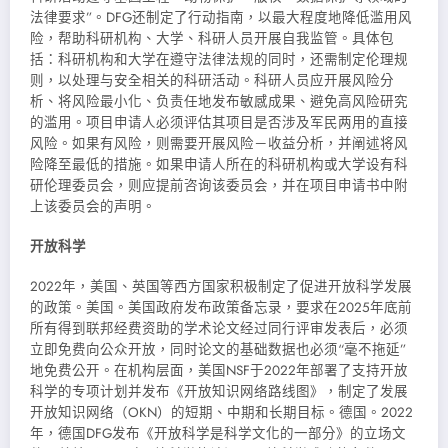
法律要求”。DFG还制定了行动指南，以最大程度地降低滥用风
险，帮助科研机构、大学、科研人员开展自我监管。具体包
括：科研机构和大学在遵守法律法规的同时，还需制定伦理规
则，以处理与安全相关的科研活动。科研人员应开展风险分
析、将风险最小化、负责任地发布敏感成果、避免高风险研究
的滥用。项目申请人必须评估其项目是否涉及军民两用的直接
风险。如果有风险，则需要开展风险－收益分析，并阐述将风
险降至最低的措施。如果申请人所在的科研机构或大学设有科
研伦理委员会，则应提前咨询该委员会，并在项目申请书中附
上该委员会的声明。
开放科学
2022年，美国、英国等西方国家积极制定了促进开放科学发展
的政策。美国。美国政府发布政策备忘录，要求在2025年底前
所有得到联邦经费资助的学术论文经过同行评审发表后，必须
立即免费向公众开放，同时论文的基础数据也必须“毫不拖延”
地免费公开。在机构层面，美国NSF于2022年部署了支持开放
科学的专项计划并发布《开放知识网络路线图》，制定了发展
开放知识网络（OKN）的短期、中期和长期目标。德国。2022
年，德国DFG发布《开放科学是科学文化的一部分》的立场文