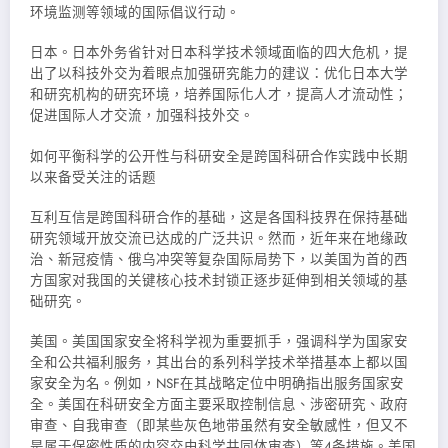
环境监测等领域的国际倡议行动。
日本。日本外务省针对日本科学技术领域面临的四大危机，提
出了以科技外交为着眼点加强研究能力的建议：优化日本大学
和研究机构的研究环境，培养国际化人才，提高人才流动性；
促进国际人才交流，加强科技外交。
如何平衡科学的公开性与科研安全是跨国科研合作实践中长期
以来备受关注的话题
互利互信是跨国科研合作的基础，这是各国科技界在保持基础
研究领域开放交流已达成的广泛共识。然而，近年来在地缘政
治、新冠疫情、俄乌冲突等复杂国际局势下，以美国为首的西
方国家对我国的关键核心技术封锁正逐步延伸到相关领域的基
础研究。
美国。美国国家安全将科学视为重要抓手，强调科学为国家安
全和公共福利服务，其出台的系列科学技术举措基本上都以国
家安全为名。例如，NSF在其战略定位中明确指出服务国家安
全。美国在科研安全方面主要采取控制信息、涉密研究、政府
审查、自我审查（即某些灰色地带虽然有安全敏感性，但又不
是属于保密性质的内容交由科学共同体审查）等4条措施。美国