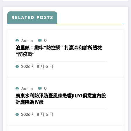
RELATED POSTS
Admin
0
泊里鎮：織牢“防控網” 打贏森和診所體檢
“防疫戰”
2026 年 8 月 6 日
Admin
0
廣東水利防汛防臺風應急響JIUYI俱意室內設
計應降為Ⅳ級
2026 年 8 月 6 日