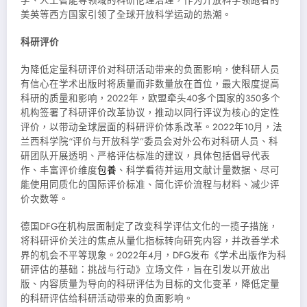
学、人工智能等领域的科研伦理治理，作为开放科学领跑者的
美英等西方国家引领了全球开放科学运动的热潮。
科研评价
为降低定量科研评价对科研活动带来的负面影响，使科研人员
有信心在学术出版时将质量而非数量放在首位，最大限度提高
科研的质量和影响，2022年，欧盟牵头40多个国家的350多个
机构签署了科研评价改革协议，推动以同行评议为核心的定性
评价，以带动全球层面的科研评价体系改革。2022年10月，法
兰西科学院“评价与开放科学”委员会对外公布对科研人员、科
研团队开展透明、严格评估标准的建议，具体包括倡导代表
作、丰富评价维度
包養
、科学看待并运用文献计量数据、尽可
能使用同质化的国际评价标准、简化评价流程与材料、减少评
价次数等。
德国DFG在机构层面制定了改变科学评估文化的一揽子措施，
将科研评价关注的焦点从量化指标转向研究内容，并改善学术
界的机会不平等现象。2022年4月，DFG发布《学术出版作为科
研评估的基础：挑战与行动》立场文件，旨在引发以开放出
版、内容质量为导向的科研评估为目标的文化变革，降低定量
的科研评估给科研活动带来的负面影响。