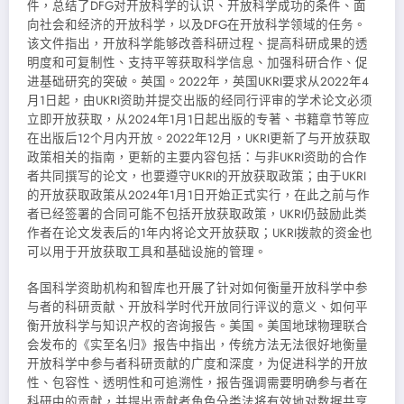
件，总结了DFG对开放科学的认识、开放科学成功的条件、面
向社会和经济的开放科学，以及DFG在开放科学领域的任务。
该文件指出，开放科学能够改善科研过程、提高科研成果的透
明度和可复制性、支持平等获取科学信息、加强科研合作、促
进基础研究的突破。英国。2022年，英国UKRI要求从2022年4
月1日起，由UKRI资助并提交出版的经同行评审的学术论文必须
立即开放获取，从2024年1月1日起出版的专著、书籍章节等应
在出版后12个月内开放。2022年12月，UKRI更新了与开放获取
政策相关的指南，更新的主要内容包括：与非UKRI资助的合作
者共同撰写的论文，也要遵守UKRI的开放获取政策；由于UKRI
的开放获取政策从2024年1月1日开始正式实行，在此之前与作
者已经签署的合同可能不包括开放获取政策，UKRI仍鼓励此类
作者在论文发表后的1年内将论文开放获取；UKRI拨款的资金也
可以用于开放获取工具和基础设施的管理。
各国科学资助机构和智库也开展了针对如何衡量开放科学中参
与者的科研贡献、开放科学时代开放同行评议的意义、如何平
衡开放科学与知识产权的咨询报告。美国。美国地球物理联合
会发布的《实至名归》报告中指出，传统方法无法很好地衡量
开放科学中参与者科研贡献的广度和深度，为促进科学的开放
性、包容性、透明性和可追溯性，报告强调需要明确参与者在
科研中的贡献，并提出贡献者角色分类法将有效地对数据共享