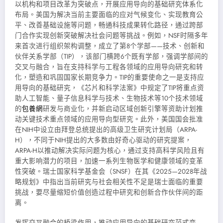
以机构和项目改革为突破点，开展应用导向的基础研究体系化
布局。美国为解决当前主要面临的应对气候变化、实现教育公
平、改善基础设施等问题，畅通科技成果转化路径，通过跨部
门合作实现创新突破解决社会问题等挑战。例如，NSF时隔多年
来首次进行组织架构调整，成立了第8个学部——技术、创新和
伙伴关系学部（TIP），该部门横跨6个既有学部，强调学部间的
交叉与融合，旨在支持科学与工程各领域的应用导向研究和转
化，塑造和巩固国家长期竞争力。TIP的重要使命之一是支持应
用导向的基础研究，《芯片和科学法案》中规定了TIP将重点资
助人工智能、量子信息科学与技术、生物技术等10个技术领域
的
包養網
研发与商业化，并新启动区域创新引擎等资助计划推
动关键技术重点领域的应用导向型研究。此外，美国国会批准
在NIH中设立由拜登总统提出的高级卫生研究计划局（ARPA-
H），不同于NIH提出的大多数由好奇心驱动的研究提案，
ARPA-H以推动解决实际问题为核心，通过支持高科学风险且有
重大影响潜力的项目，加速一系列生物医学和健康领域的变革
性突破。瑞士国家科学基金会（SNSF）在其《2025—2028年战
略规划》中指出当前研究与社会相关性不足是瑞士面临的重要
挑战，要尽量缩短价值创造过程中研究和创新合作伙伴间的距
离。
发挥交叉融合的桥梁作用，推动应用导向的基础研究范式变