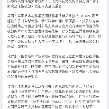
国际科技合作是大势所趋，已成为科技外交的重要方面，对于
解决全球性挑战和造福人类至关重要
美国。美国艺术与科学院国际科学伙伴关系挑战（CISP）项目
组发布了《全球合作：新兴科学伙伴》调研报告。报告认为美
国应继续在增强全球科研能力及寻求应对流行病和气候变化等
挑战的解决方案方面发挥领导作用，建议美国应遵循透明原则
和推行公平价值观，积极促进和建立与新兴科学伙伴（ESP）的
合作；继续支持和扩大国际科学合作，包括与美国关系紧张的
国家，如中国。
俄罗斯。俄罗斯科学院向联邦政府提议设立面向世界各国的俄
罗斯－联合国教科文组织专项基金，来推广基础研究领域的俄
罗斯高等教育。欧盟提出尊重国际研究和创新的基本价值观和
原则的必要性，并加强与高等教育的协同，以及与国际合作伙
伴就该问题展开对话。
法国。法国总统马克龙在《关于国际研究与创新合作宣言》
（简称《马赛宣言》）中提出了对此价值观和原则的共同理解
的建议，包括科学研究自由、科研道德和诚信、性别平等和开
放科学等问题。“地平线欧洲（2023—2024）计划”在国际合作
方面涵盖若干支持和加强可再生能源、粮食系统、全球卫生、