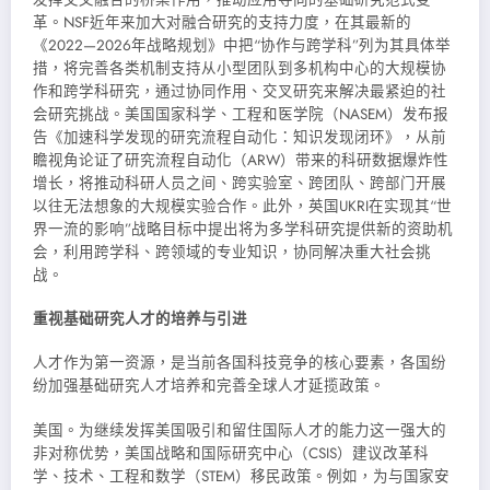
革。NSF近年来加大对融合研究的支持力度，在其最新的
《2022—2026年战略规划》中把“协作与跨学科”列为其具体举
措，将完善各类机制支持从小型团队到多机构中心的大规模协
作和跨学科研究，通过协同作用、交叉研究来解决最紧迫的社
会研究挑战。美国国家科学、工程和医学院（NASEM）发布报
告《加速科学发现的研究流程自动化：知识发现闭环》，从前
瞻视角论证了研究流程自动化（ARW）带来的科研数据爆炸性
增长，将推动科研人员之间、跨实验室、跨团队、跨部门开展
以往无法想象的大规模实验合作。此外，英国UKRI在实现其“世
界一流的影响”战略目标中提出将为多学科研究提供新的资助机
会，利用跨学科、跨领域的专业知识，协同解决重大社会挑
战。
重视基础研究人才的培养与引进
人才作为第一资源，是当前各国科技竞争的核心要素，各国纷
纷加强基础研究人才培养和完善全球人才延揽政策。
美国。为继续发挥美国吸引和留住国际人才的能力这一强大的
非对称优势，美国战略和国际研究中心（CSIS）建议改革科
学、技术、工程和数学（STEM）移民政策。例如，为与国家安