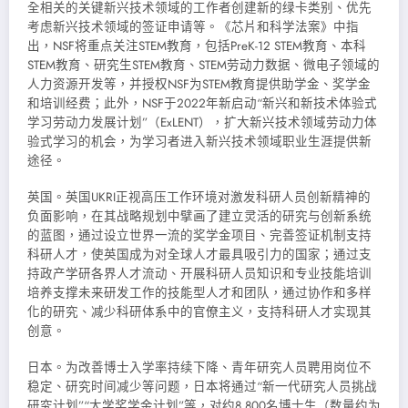
全相关的关键新兴技术领域的工作者创建新的绿卡类别、优先
考虑新兴技术领域的签证申请等。《芯片和科学法案》中指
出，NSF将重点关注STEM教育，包括PreK-12 STEM教育、本科
STEM教育、研究生STEM教育、STEM劳动力数据、微电子领域的
人力资源开发等，并授权NSF为STEM教育提供助学金、奖学金
和培训经费；此外，NSF于2022年新启动“新兴和新技术体验式
学习劳动力发展计划”（ExLENT），扩大新兴技术领域劳动力体
验式学习的机会，为学习者进入新兴技术领域职业生涯提供新
途径。
英国。英国UKRI正视高压工作环境对激发科研人员创新精神的
负面影响，在其战略规划中擘画了建立灵活的研究与创新系统
的蓝图，通过设立世界一流的奖学金项目、完善签证机制支持
科研人才，使英国成为对全球人才最具吸引力的国家；通过支
持政产学研各界人才流动、开展科研人员知识和专业技能培训
培养支撑未来研发工作的技能型人才和团队，通过协作和多样
化的研究、减少科研体系中的官僚主义，支持科研人才实现其
创意。
日本。为改善博士入学率持续下降、青年研究人员聘用岗位不
稳定、研究时间减少等问题，日本将通过“新一代研究人员挑战
研究计划”“大学奖学金计划”等，对约8 800名博士生（数量约为