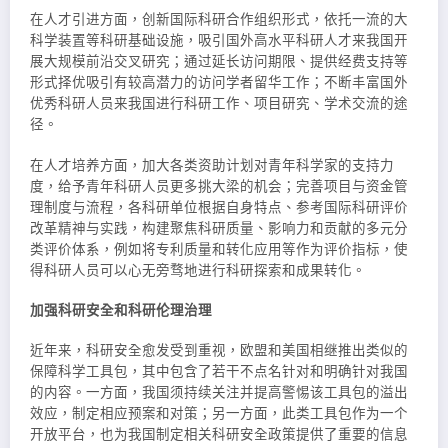
在人才引进方面，创新国际科研合作组织形式，依托一流的大
科学装置等科研基础设施，吸引国外高水平科研人才来我国开
展大规模前沿交叉研究；通过延长访问期限、提供经费支持等
形式择优吸引有较高潜力的访问学者留华工作；不断丰富国外
优秀科研人员来我国进行科研工作、项目研究、学术交流的途
径。
在人才培养方面，加大各类资助计划对青年科学家的支持力
度，给予青年科研人员更多挑大梁的机会；完善项目与资金管
理制度与流程，各科研单位根据自身特点、参考国际科研评价
改革精神与实践，构建聚焦科研质量、影响力和贡献的多元分
类评价体系，例如将专利质量和转化应用等作为评价指标，使
得科研人员可以心无旁骛地进行科研探索和成果转化。
加强科研安全和科研伦理治理
近年来，科研安全愈发受到重视，欧盟和美国相继推出类似的
保障科学工具包，其中包含了若干不点名针对和明确针对我国
的内容。一方面，我国须持续关注并提高警惕该工具包的溢出
效应，制定相应预案和对策；另一方面，此类工具包作为一个
开放平台，也为我国制定相关科研安全政策提供了重要的信息