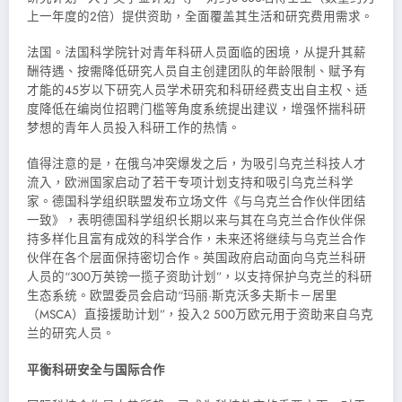
上一年度的2倍）提供资助，全面覆盖其生活和研究费用需求。
法国。法国科学院针对青年科研人员面临的困境，从提升其薪
酬待遇、按需降低研究人员自主创建团队的年龄限制、赋予有
才能的45岁以下研究人员学术研究和科研经费支出自主权、适
度降低在编岗位招聘门槛等角度系统提出建议，增强怀揣科研
梦想的青年人员投入科研工作的热情。
值得注意的是，在俄乌冲突爆发之后，为吸引乌克兰科技人才
流入，欧洲国家启动了若干专项计划支持和吸引乌克兰科学
家。德国科学组织联盟发布立场文件《与乌克兰合作伙伴团结
一致》，表明德国科学组织长期以来与其在乌克兰合作伙伴保
持多样化且富有成效的科学合作，未来还将继续与乌克兰合作
伙伴在各个层面保持密切合作。英国政府启动面向乌克兰科研
人员的“300万英镑一揽子资助计划”，以支持保护乌克兰的科研
生态系统。欧盟委员会启动“玛丽·斯克沃多夫斯卡－居里
（MSCA）直接援助计划”，投入2 500万欧元用于资助来自乌克
兰的研究人员。
平衡科研安全与国际合作