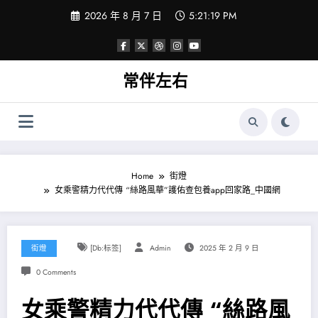
Skip
2026 年 8 月 7 日
5:21:19 PM
to
content
常伴左右
Home
街燈
女乘警精力代代傳 “絲路風華”護佑查包養app回家路_中國網
街燈
[db:标签]
Admin
2025 年 2 月 9 日
0 Comments
女乘警精力代代傳 “絲路風