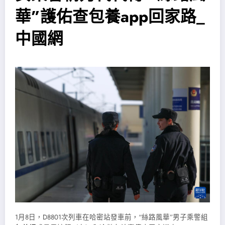
華”護佑查包養app回家路_
中國網
1月8日，D8801次列車在哈密站發車前，“絲路風華”男子乘警組