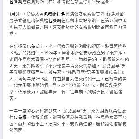
包養網
成員馬婉鈺（右）和冷傲在站臺停止平安巡查。
1月8日，烏魯木齊
包養網排名
鐵路公安處乘警支隊“絲路風華”
男子乘警組出征典禮
包養網
在烏魯木齊站舉辦。在第五個中國
國民差人節到臨之際，這支新組建的女乘警組開啟首趟自力值
乘。
在出征儀
包養
式上，老一代女乘警的激勵和祝願，鼓舞著這些
“95后”的姑娘們。1998年，烏魯木齊公安處成立男子乘警組，
她們在烏魯木齊開往北京的列車上一跑就是5年。時隔近30年的
明天，乘警隊吸引了不少優良年青女乘警參加，“絲路風華”男
子乘警組應運而生。據先容，“絲路風華”男子乘警構成員共8
人，均勻年紀26.5歲。在首趟自力值乘的列車上，已轉崗的老
一代女乘警也隨她們一路，以“老帶新”的方法，耐煩教授經
歷、傳承精力，鼓勵年青一代一往無前，施展專長，護佑搭
客。
一年一度的春運行將到來，“絲路風華”男子乘警組將以柔性法
律
包養網
、化解牴觸、辦事搭客為任務重點，在烏魯木齊至哈
密、蘭州的動車上，展開列車平安捍衛任務，暖和護佑搭客安
然回家。