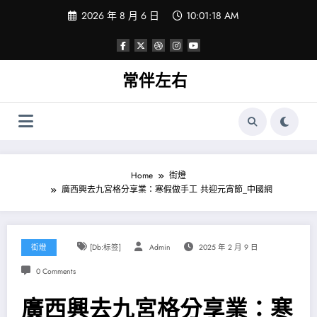
Skip
2026 年 8 月 6 日
10:01:18 AM
to
content
常伴左右
Home
街燈
廣西興去九宮格分享業：寒假做手工 共迎元宵節_中國網
街燈
[db:标签]
Admin
2025 年 2 月 9 日
0 Comments
廣西興去九宮格分享業：寒