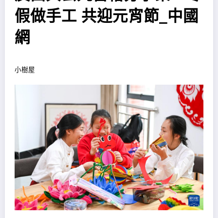
假做手工 共迎元宵節_中國
網
小樹屋