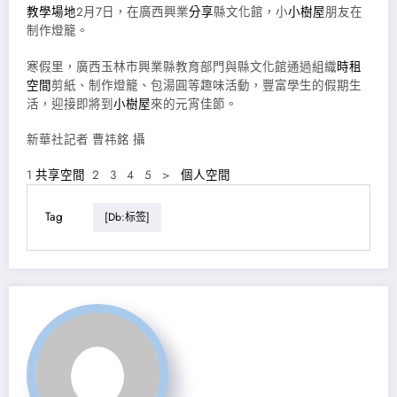
教學場地
2月7日，在廣西興業
分享
縣文化館，小
小樹屋
朋友在
制作燈籠。
寒假里，廣西玉林市興業縣教育部門與縣文化館通過組織
時租
空間
剪紙、制作燈籠、包湯圓等趣味活動，豐富學生的假期生
活，迎接即將到
小樹屋
來的元宵佳節。
新華社記者 曹祎銘 攝
1
共享空間
2 3 4 5 >
個人空間
Tag
[db:标签]