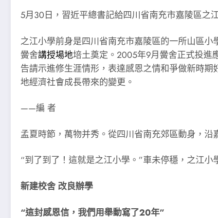
5月30日，習近平總書記給四川省南充市嘉陵區之
之江小學前身是四川省南充市嘉陵區的一所山區小學
黌舍
講授場地
培土奠定。2005年9月黌舍正式投
告請示進修生涯情形，表達感恩之情和爭做新時期
地經濟社會成長帶來的變更。
——編 者
孟夏時節，萬物并秀。從四川省南充郊區動身，沿
“到了到了！這就是之江小學。”車未停穩，之江
新建校舍 改良辦學
“這封感恩信，我們用舉動寫了20年”