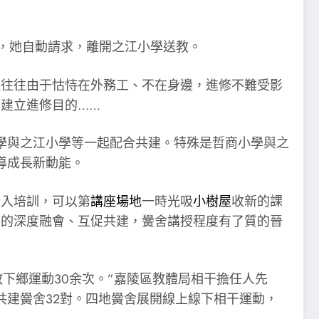
隊，她自動請求，離開之江小學送教。
但往往由于怙恃在外務工、不在身邊，進修不難受影
建立進修目的……
學與之江小學等一起配合共建。特殊是哲商小學與之
導成長新動能。
介入培訓，可以第
講座場地
一時光吸
小樹屋
收新的課
導的深度融會、互促共建，黌舍講授程度有了質的晉
教下鄉運動30余次。”嘉陵區教體局相干擔任人先
建黌舍32對。四地黌舍展開線上線下相干運動，