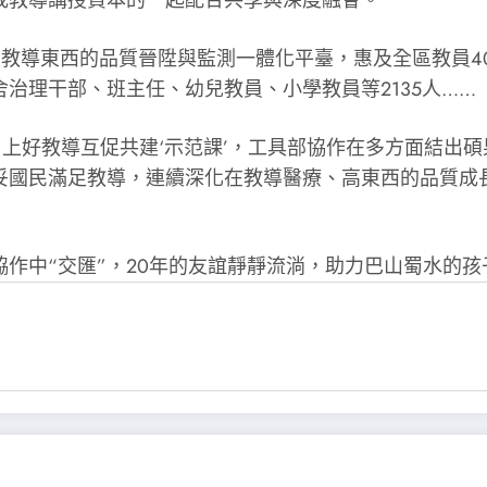
成教導講授資本的一起配合共享與深度融會。
區教導東西的品質晉陞與監測一體化平臺，惠及全區教員40
治理干部、班主任、幼兒教員、小學教員等2135人……
。上好教導互促共建‘示范課’，工具部協作在多方面結出
妥國民滿足教導，連續深化在教導醫療、高東西的品質成
作中“交匯”，20年的友誼靜靜流淌，助力巴山蜀水的孩