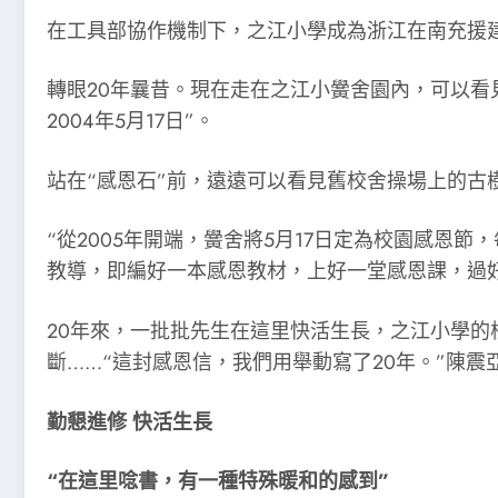
在工具部協作機制下，之江小學成為浙江在南充援建
轉眼20年曩昔。現在走在之江小黌舍園內，可以看
2004年5月17日”。
站在“感恩石”前，遠遠可以看見舊校舍操場上的
“從2005年開端，黌舍將5月17日定為校園感恩
教導，即編好一本感恩教材，上好一堂感恩課，過
20年來，一批批先生在這里快活生長，之江小學的
斷……“這封感恩信，我們用舉動寫了20年。”陳震
勤懇進修 快活生長
“在這里唸書，有一種特殊暖和的感到”