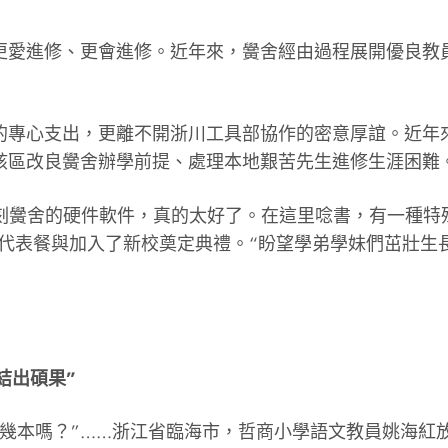
更愛進修、更會進修。近年來，黌舍經由過程展開優良教
的專心支出，更離不開浙川工具部協作的密意厚誼。近年
于該區改良黌舍辦學前提、處理本地艱苦先生進修生涯困難
“此刻黌舍的硬件軟件，真的太好了。在這里唸書，有一種
生代表餐與加入了新校奠定典禮。“盼望學弟學妹們茁壯
結出碩果”
舉幾本嗎？”……浙江省臨海市，哲商小學語文教員姚海紅