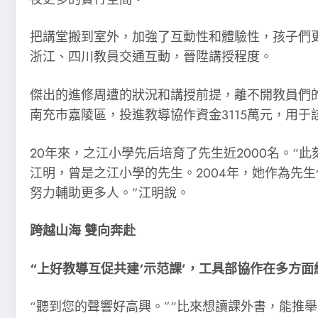
把講堂搬到室外，加強了互動性和體驗性，孩子們
浙江、四川教員交通互動，晉陞講授程度。
傑出的進修周遭的狀況和講授前提，離不開教員們
南充市嘉陵區，投進教導協作資金3115萬元，用
20年來，之江小學先后培育了先生近2000名。
江明，曾是之江小學的先生。2004年，她作為先
努力輔助更多人。”江明說。
跨越山海 雙向奔赴
“上好教導互促共建‘示范課’，工具部協作在多方面
“聽到您的聲響好高興。”“比來想讀課外書，能推