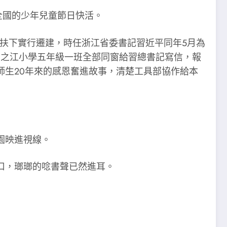
全國的少年兒童節日快活。
幫扶下實行遷建，時任浙江省委書記習近平同年5月為
日，之江小學五年級一班全部同窗給習總書記寫信，報
生20年來的感恩奮進故事，清楚工具部協作給本
園映進視線。
口，瑯瑯的唸書聲已然進耳。