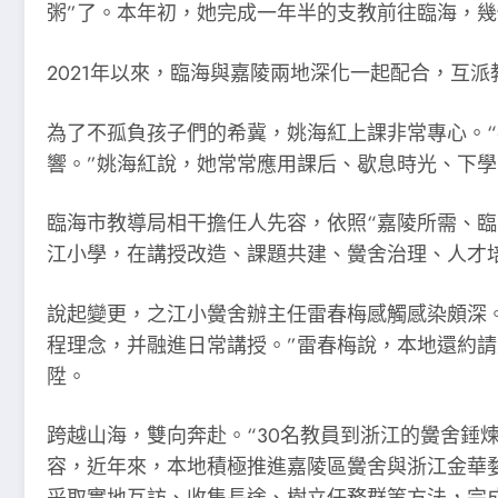
粥”了。本年初，她完成一年半的支教前往臨海，
2021年以來，臨海與嘉陵兩地深化一起配合，互
為了不孤負孩子們的希冀，姚海紅上課非常專心。
響。”姚海紅說，她常常應用課后、歇息時光、下
臨海市教導局相干擔任人先容，依照“嘉陵所需、
江小學，在講授改造、課題共建、黌舍治理、人才
說起變更，之江小黌舍辦主任雷春梅感觸感染頗深
程理念，并融進日常講授。”雷春梅說，本地還約
陞。
跨越山海，雙向奔赴。“30名教員到浙江的黌舍錘
容，近年來，本地積極推進嘉陵區黌舍與浙江金華