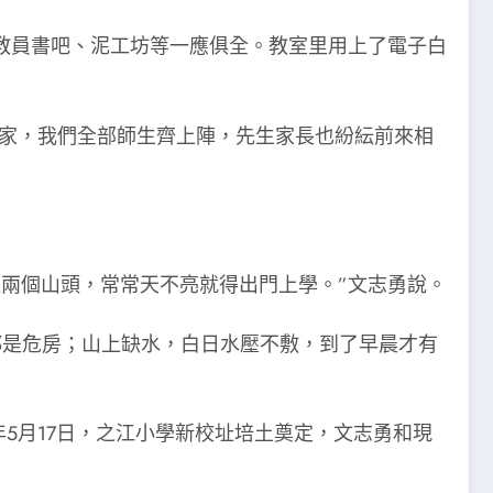
教員書吧、泥工坊等一應俱全。教室里用上了電子白
搬家，我們全部師生齊上陣，先生家長也紛紜前來相
兩個山頭，常常天不亮就得出門上學。”文志勇說。
都是危房；山上缺水，白日水壓不敷，到了早晨才有
年5月17日，之江小學新校址培土奠定，文志勇和現