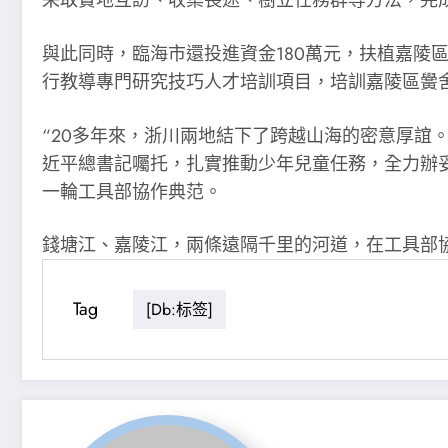
采取實地互訪、收集長途、樹立任務群等方法，完
與此同時，臨海市還投進資金180萬元，扶植嘉陵
行教導專門研究技巧人才培訓項目，培訓嘉陵區黌舍
“20多年來，浙川兩地結下了跨越山海的密意厚誼
近平總書記囑托，扎實推動少年兒童任務，全力辦
一輪工具部協作典范。
錢塘江、嘉陵江，兩條遠隔千里的河道，在工具部協
Tag
[db:标签]