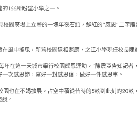
的166所盼望小學之一。
見校園廣場上立著的一塊年夜石頭，鮮紅的“感恩”二字雕
古樹在風中搖曳，新舊校園遠相照應，之江小學現任校長陳
節，每年在這一天城市舉行校園感恩運動。”陳震亞告知記
好一次感恩節，寫好一封感恩信，做好一件感恩事。
校園也在不竭擴展。占空中積從昔時的5畝到此刻的20
亞說。