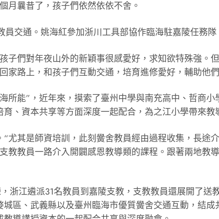
幾個月曩昔了，孩子們依然依依不舍。
派教員交通。姚海紅參加浙川工具部協作臨海駐嘉陵任務
“孩子們對年夜山外的新穎事很感愛好，求知欲特殊強。
學回家路上，和孩子們互動交通，培育進修愛好，輔助他們
臨海所能”，近年來，摸索了臺州中學與南充高中、哲商小
培育、資本共享等方面深度一起配合，為之江小學帶來教
。“尤其是師資培訓，此刻黌舍教員經由過程收集，長途
請支教教員一路介入開闢感恩教導類的課程。跟著兩地教
煉，浙江遴派31名教員到嘉陵支教，支教教員還展開了送
婺城區、武義縣以及臺州臨海市優質黌舍交通互動，結成共