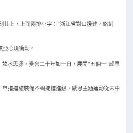
刻其上，上面兩排小字：“浙江省對口援建，銘刻
震亞心境衝動。
者，飲水思源，黌舍二十年如一日，展開“五個一”感恩
畝，舉措措施裝備不竭提檔進級，感恩主題運動從未中