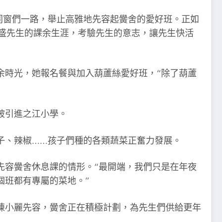
同窗們一路，舉止高雅地先容起黌舍的愛好班。正如
盛先生的課余生涯，考驗先生的意志，讓先生快活
余時光，她報名餐與加入葫蘆絲愛好班，“除了葫蘆
被引進之江小學。
子、辣椒……孩子們種的各類蔬菜正奮力發展。
先容黌舍休息課的情形。“最開端，我們只是在年夜
個班都有專屬的菜地。”
陳小麗先容，黌舍正在積極計劃，為先生們供給更年