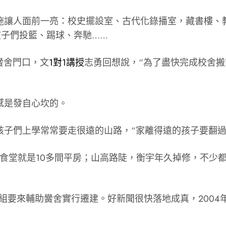
施讓人面前一亮：校史擺設室、古代化錄播室，藏書樓、
孩子們投籃、踢球、奔馳……
黌舍門口，文
1對1講授
志勇回想說，“為了盡快完成校舍
感是發自心坎的。
孩子們上學常常要走很遠的山路，“家離得遠的孩子要翻過
食堂就是10多間平房；山高路陡，衡宇年久掉修，不少
組要來輔助黌舍實行遷建。好新聞很快落地成真，2004