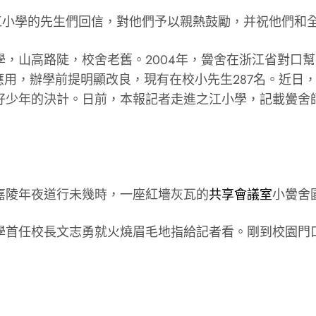
江小學的先生們回信，對他們予以親熱鼓勵，并祝他們和
，山高路陡，校舍老舊。2004年，黌舍在浙江省對口
進應用，辦學前提明顯改良，現有在校小先生287名。近
好少年的決計。日前，本報記者走進之江小學，記載黌舍師
嘉陵年夜道行未幾時，一座紅墻灰瓦的
共享會議室
小黌舍
小學首任校長文志勇就火燒眉毛地指給記者看。剛到校園門