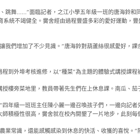
球、跳舞……”面臨記者，之江小學五年級一班的唐海鈴和
培育系統不竭健全。黌舍經由過程豐盛多彩的愛好運動，豐
讓我們增加了不少見識。”唐海鈴對葫蘆絲很感愛好，課
過程到外埠考核進修，以“種菜”為主題的體驗式講授課程
”講授樓旁菜地里，教員帶著先生們在上休息課。南瓜、茄
”四年級一班班主任陳小麗一邊召喚孩子們，一邊向記者
大師積極性很高，黌舍就在校內開墾了一片地步，此刻每
了農業常識，還能感觸感染到休息的快活、收獲的喜悅。”