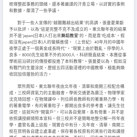
梳理整起事務的頭緒，還本著嚴謹的汗青立場，以詳實的事例
和數據，厘清了一些爭議。
對于一些人宣傳的“越艱難越出結果”的高調，張曼菱果斷
予以批評，以為“這是完整不克不及成立的。東北聯年夜的結果
并不是‘japan(日本)人打出來
舞蹈教室
’的，而是靠‘吃成本’。假
如沒有japan(日本)人的蠻橫進侵，（上世紀）40年月的中國年
夜學正處于一個黃金成長時代”，“現實上由於戰亂，停學的人
良多，8000先生結業不外約3000人。科研簡直結束，本應從事
學術前沿研討的傳授都投進了本科教導”。張曼菱以為，假如沒
有戰鬥的生靈涂炭，歷經五四活動浸禮的中國教導，極能夠煥
收回加倍蓬勃的活力。
眾所周知，東北聯年夜由北年夜、清華和南開三校配合構
成，三校師資氣力的主動融會，學術交通更為廣泛。物理學家
沈克琦回想，在物理課中，列位師長教師有的著重熱力學，有
的著重電學，有的著重粒子，都開出良多的參考書，讓先生往
深挖，這就叫作“開窗戶”，可以各自覺揮，各有倚重，并不是
依照講授綱領照本宣科。但三校并不是簡略地整分解一所年夜
學，盡管名義上這般，現實合中有分，北年夜、清華、南開三
校在昆明各自建立處事處，保存著各校原有的某些行政和講授