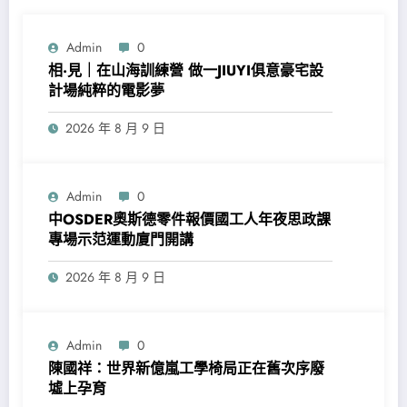
Admin
0
相·見｜在山海訓練營 做一JIUYI俱意豪宅設
計場純粹的電影夢
2026 年 8 月 9 日
Admin
0
中OSDER奧斯德零件報價國工人年夜思政課
專場示范運動廈門開講
2026 年 8 月 9 日
Admin
0
陳國祥：世界新億嵐工學椅局正在舊次序廢
墟上孕育