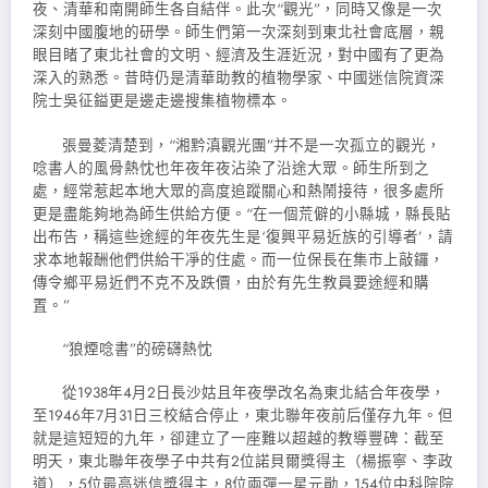
夜、清華和南開師生各自結伴。此次“觀光”，同時又像是一次
深刻中國腹地的研學。師生們第一次深刻到東北社會底層，親
眼目睹了東北社會的文明、經濟及生涯近況，對中國有了更為
深入的熟悉。昔時仍是清華助教的植物學家、中國迷信院資深
院士吳征鎰更是邊走邊搜集植物標本。
張曼菱清楚到，“湘黔滇觀光團”并不是一次孤立的觀光，
唸書人的風骨熱忱也年夜年夜沾染了沿途大眾。師生所到之
處，經常惹起本地大眾的高度追蹤關心和熱鬧接待，很多處所
更是盡能夠地為師生供給方便。“在一個荒僻的小縣城，縣長貼
出布告，稱這些途經的年夜先生是‘復興平易近族的引導者’，請
求本地報酬他們供給干凈的住處。而一位保長在集市上敲鑼，
傳令鄉平易近們不克不及跌價，由於有先生教員要途經和購
置。”
“狼煙唸書”的磅礴熱忱
從1938年4月2日長沙姑且年夜學改名為東北結合年夜學，
至1946年7月31日三校結合停止，東北聯年夜前后僅存九年。但
就是這短短的九年，卻建立了一座難以超越的教導豐碑：截至
明天，東北聯年夜學子中共有2位諾貝爾獎得主（楊振寧、李政
道），5位最高迷信獎得主，8位兩彈一星元勛，154位中科院院