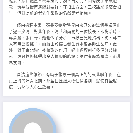
體系，擔任處置各校本身的事務。再好比，因有庚子賠款退
款，清華傳授待遇絕對要好。在招生方面，三校雖采取結合招
生，但對此前的老先生采取的仍然是老措施。
經由過程本書，張曼菱還對學界由來已久的幾個爭議停止
了逐一廓清。對北年夜、清華和南開的三位校長，即梅貽琦、
蔣夢麟、張伯苓，她也做了分析，直抒己見地指出，梅、蔣二
人有時會撂挑子，而蔣由於侵占黌舍資本曾為師生詬病。此
外，對于東北聯年夜校歌的作詞，經由過程剖析多條分歧線
索，張曼菱終極得出令人佩服的結論：詞作者應為羅庸，而非
馮友蘭。
厘清這些細節，有助于復原一個真正的的東北聯年夜。在
真正的的汗青眼前，那些巨匠級人物性情各別，縱使有些瑕
疵，仍然令人心生欽慕。