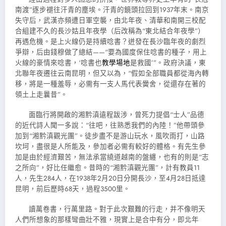
南渡”逐步褪往汗青的塵埃。汗青的鏡頭拉回到1937年末。南京
失守后，武漢亦頻遭日軍空襲，由北年夜、清華和南開三校配
合組建不久的長沙姑且年夜學（后改稱為“東北結合年夜學”）
再遇危機。是上火線仍是持續唸書？迸發在長沙臨年夜的劇烈
爭辯，后由錢穆做了總結——“要為國度保住唸書的種子，用上
火線的豪情來唸書，‘唸書也
教學場地
是救國’”。政府決議，東
北聯年夜遷往云南昆明，但又以為，“假如全部職員都從海內轉
移，將是一種羞辱，必需有一支人馬代表黌舍，從還存在著的
領土上走曩昔”。
面臨行將開啟的湘黔滇遠程跋涉，曾死力提倡“士人”品德
的近代詩人聞一多說：“往吧，往熟悉我們的內陸！”他帶頭參
加到“湘黔滇觀光團”。徒步盡不是游山玩水，風吹雨打，山路
坎坷，盡很是人所能及，參加者必需有較好的體格。有先生參
加是由於經濟艱苦，無法承當繞道越南的盤纏，也有的則是“志
之所向”，好比任繼愈。昔時的“湘黔滇觀光團”，計有教員11
人，先生284人，在1938年2月20日分開長沙，至4月28日抵達
昆明，前后歷時68天，過程3500里。
讀萬卷書，行萬里路。對于此次艱難的行走，并不像明天
人們所想象的那樣彎曲壯不雅，現實上是合中有分，即北年