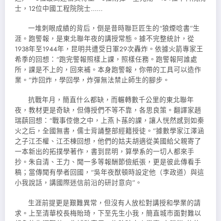
士，12位中國工程院院士……
一堆刺眼成績的背后，倒是昔時聯巨匠生的“狼煙唸書”生
涯。跑警報，是東北聯年夜的講授常態。據不完整統計，從
1938年至1944年，昆明共遭受日軍29次轟炸。依據火箭專家王
希季的回想：“跑完警報照樣上課，照樣任務。跑警報阿誰處
所，課是不上的，回來補。本身跑警報，你帶的工具可以造作
業。”炸回炸，學回學，炸彈無法禁止師生的腳步。
抗戰年月，簡直什么都缺，而輾轉數千公里的東北聯年
夜，教材更是奇缺，但傳授們不等不靠，各思良策。翻譯家趙
瑞蕻回想：“戰事倥傯之中，上燕卜蓀的課，讓人恍然感到如秦
火之后，全國無書，儒士背誦整部經籍授徒。”據數學家江澤涵
之子江丕權、江丕棟回想，他們的姑夫胡適從美國給父親寄了
一本新出的拓撲學著作，書到昆明，算學系的一切人都來手
抄。朱自清、王力、聞一多等報酬節儉紙張，更是彼此傳看手
稿；當傳聞有學者回國，“吳年夜猷頓時設定他（李政道）與這
小我說話，講國際迷信前沿的研討意向”。
生涯前提更是艱難異常，但沒有人放松對講授和學業的請
求。上至清華校長梅貽琦，下至先生小我，簡直城市面對難以