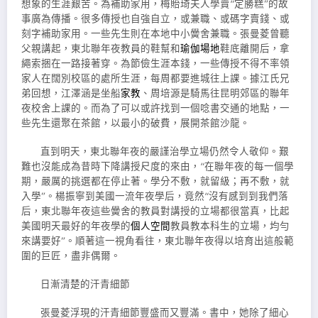
想象的生涯艱苦。為補助家用，梅貽琦夫人學賣“定勝糕”的故
事廣為傳播。很多傳授也自強自立，或兼職、或碼字賣錢、或
刻字補助家用。一些先生則在本地中小黌舍兼職。張曼菱曾聽
父親講起，東北聯年夜教員的鞋幫和
瑜伽場地
鞋底離開后，拿
繩索捆在一路接著穿。為節儉生涯本錢，一些傳授不得不率領
家人在闊別校區的處所生涯，每周都要進城往上課。據江氏兄
弟回想，江澤涵是坐船
家教
、周培源是騎馬往昆明郊區的聯年
夜校舍上課的。而為了可以或許找到一個唸書交通的地點，一
些先生還聚在茶館，以最小的破費，展開茶館沙龍。
直到明天，東北聯年夜的嚴謹治學立場仍然令人敬仰。艱
難也沒能成為昔時下降講授尺度的來由，“在聯年夜的每一個學
期，嚴厲的挑選都在停止著。學分不敷，就留級；再不敷，就
入學”。楊振寧到美國一流年夜學后，竟然“沒有感到到我們落
后，東北聯年夜這些黌舍的教員對講授的立場都很當真，比起
美國明天最好的年夜學的
個人空間
教員教本科生的立場，均勻
來講要好”。順著這一視角看往，東北聯年夜得以培育出這般範
圍的巨匠，盡非偶爾。
日漸清楚的汗青細節
張曼菱浮現的汗青細節豐盛而又豐滿。書中，她除了細心