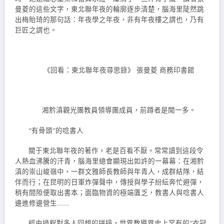
曼菱的這些文字，東北聯年夜的輪廓逐步清楚，腦海里陡然跳
出梅貽琦的那句話：年夜學之年夜，非有年夜樓之謂也，乃有
巨匠之謂也。
《回看：東北聯年夜尋思錄》 張曼菱 商務印書館
湘黔滇觀光團教員領導團成員，前蹲者是聞一多。
“有骨頭”的唸書人
關于東北聯年夜的著作，老是百看不厭。常常讀到這段令
人熱血沸騰的汗青，腦海里總會顯現出如許的一幕幕：在湘黔
滇的崇山峻嶺中，一群文雅師長教師與年青人，成群結隊，結
伴而行；在昆明的日軍炸彈聲中，傳授與學子紛紜奔忙避彈，
稍有間隙便取出書本；面臨物資的極端匱乏，教書人與唸書人
邊進修邊營生……
經由過程對多人回想的拼接，世界教導界史上罕有的“衣冠