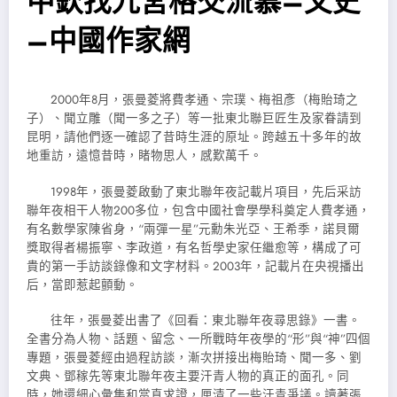
中欽找九宮格交流慕–文史
–中國作家網
2000年8月，張曼菱將費孝通、宗璞、梅祖彥（梅貽琦之
子）、聞立雕（聞一多之子）等一批東北聯巨匠生及家眷請到
昆明，請他們逐一確認了昔時生涯的原址。跨越五十多年的故
地重訪，遠憶昔時，睹物思人，感歎萬千。
1998年，張曼菱啟動了東北聯年夜記載片項目，先后采訪
聯年夜相干人物200多位，包含中國社會學學科奠定人費孝通，
有名數學家陳省身，“兩彈一星”元勳朱光亞、王希季，諾貝爾
獎取得者楊振寧、李政道，有名哲學史家任繼愈等，構成了可
貴的第一手訪談錄像和文字材料。2003年，記載片在央視播出
后，當即惹起顫動。
往年，張曼菱出書了《回看：東北聯年夜尋思錄》一書。
全書分為人物、話題、留念、一所戰時年夜學的“形”與“神”四個
專題，張曼菱經由過程訪談，漸次拼接出梅貽琦、聞一多、劉
文典、鄧稼先等東北聯年夜主要汗青人物的真正的面孔。同
時，她還細心彙集和當真求證，厘清了一些汗青爭議。讀著張