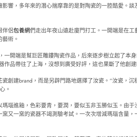
癥影響，多年來的潛心揣摩靠的是對陶瓷的一腔酷愛。談
跟伴侶
包養網
們走出年夜山遠赴廈門打工。一開端是在工
的藝術。
德鎮，一開端是幫巨匠雕鏤陶瓷作品，后來逐步樹立起了本
器作品帶往了上海，沒想到廣受好評，這也果斷了他創建br
瓷創建brand，而是另辟門路地選擇了汝瓷。“汝瓷，
心。
以瑪瑙進釉，色彩要青，要潤，要似玉非玉勝似玉。由于
一窯又一窯的瓷器不竭測驗考試。一次次增減瑪瑙含量，