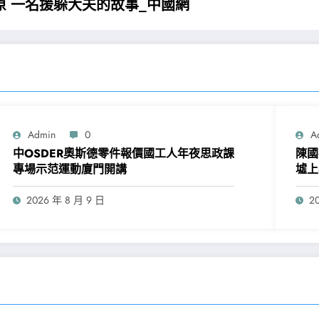
原 一名援躲大夫的故事_中國網
Admin
0
A
中OSDER奧斯德零件報價國工人年夜思政課
陳國
專場示范運動廈門開講
墟上
2026 年 8 月 9 日
2