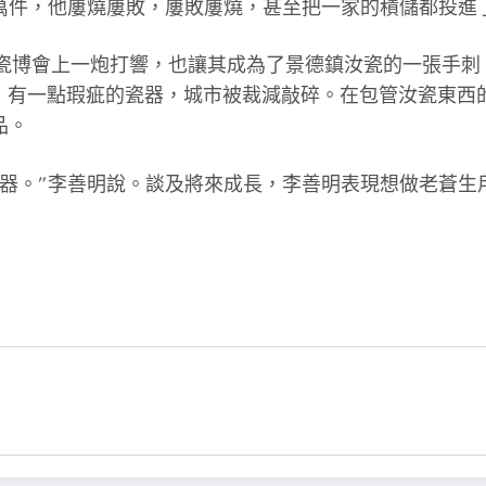
萬件，他屢燒屢敗，屢敗屢燒，甚至把一家的積儲都投進
的瓷博會上一炮打響，也讓其成為了景德鎮汝瓷的一張手刺
%，有一點瑕疵的瓷器，城市被裁減敲碎。在包管汝瓷東西
品。
良器。”李善明說。談及將來成長，李善明表現想做老蒼生