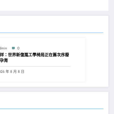
dmin
0
祥：世界新億嵐工學椅局正在舊次序廢
孕育
026 年 8 月 8 日