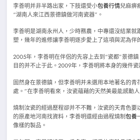
李善明并非半路出家，下肢還受小
包養行情
兒麻痹
“湖南人來江西景德鎮做河南瓷器”。
李善明是湖南永州人，少時務農，中專還沒結業就
塑，幾年的進修讓李善明逐步愛上了這項與泥為伴
2005年，李善明在伴侶的先容上去到“瓷都”景
目的并不止于此。2009年，李善明將本身的幾件瓷
固然身在景德鎮，但李善明并未選用本地著名的青花
處。”在李善明看來，汝瓷蘊藉的天然美最能感動人
燒制汝瓷的經過歷程卻并不不難，汝瓷的天青色要
的原產地河南找資料，李善明還經由過程燒制
包養
像樣的製品。