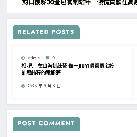
對口援躲30查包養網站年丨傾情貢獻在高
RELATED POSTS
Admin
0
相·見｜在山海訓練營 做一JIUYI俱意豪宅設
計場純粹的電影夢
2026 年 8 月 9 日
POST COMMENT