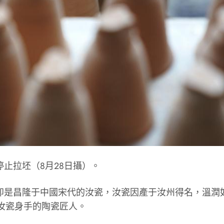
止拉坯（8月28日攝）。
的即是昌隆于中國宋代的汝瓷，汝瓷因產于汝州得名，溫潤
汝瓷身手的陶瓷匠人。