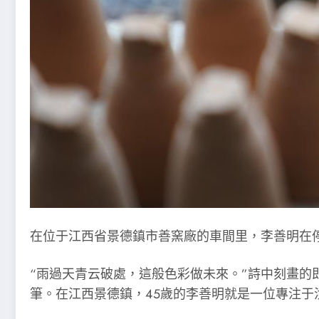
在位于江西省景德鎮市善窯廠的車間里，李善明在停
“雨過天青云破處，這般色彩做未來。”詩中刻畫
筆。在江西景德鎮，45歲的李善明就是一位專注于