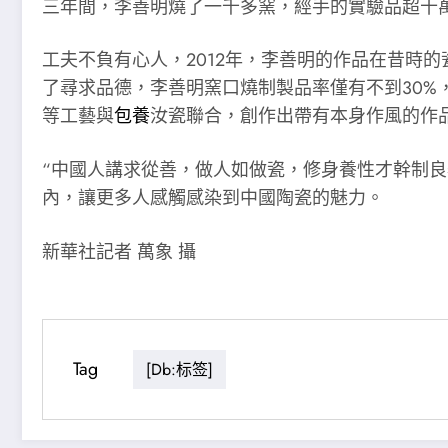
三年間，李善明燒了一千多窯，經手的實驗品超十
工夫不負有心人，2012年，李善明的作品在昔時
了尋求品德，李善明窯口燒制製品率僅有不到30
等工藝與
包養
汝瓷聯合，創作出帶有本身作風的作
“中國人講求從善，做人如做瓷，修身養性才幹制
內，讓更多人感觸感染到中國陶瓷的魅力。
新華社記者 萬象 攝
Tag
[db:标签]