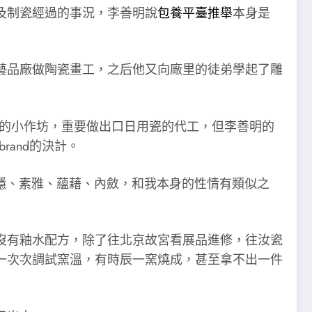
及制瓷經過的事況，李善明說
包養平臺推舉
本身是
藝品廠做陶瓷畫工，之后他又向廠里的徒弟學起了雕
身的小作坊，重要做出口日用瓷的代工，但李善明的
and的決計。
沉穩、素雅、蘊藉、內斂，和我本身的性情有類似之
沒有釉水配方，除了往北京故宮看展品進修，往汝瓷
一次次調試窯溫，有時辰一窯燒成，甚至拿不出一件