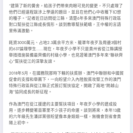
“建築了新的黌舍，給孩子們帶來肉眼可見的變更，不只處理了
他們已經遠程跋涉上學遠的題目，並且在他們心中收穫下幻想
的種子。”記者近日訪問從江縣，清楚6年多來澳門特殊行政區
對口幫扶從江縣成長情形。談到教導幫扶範疇，王中權的言語
里佈滿激動。
耗資3000萬元、占地2.3萬余平方米、籠罩年夜歹及周邊3個村
的637論理學生……現在，年夜歹小學不只是貴州省從江縣講授
舉措措施裝備最齊備的村級小學，也見證著澳門多年來“聯袂齊
心”幫扶從江的深摯友誼。
2018年5月，在國務院那時下轄的扶貧辦、澳門中聯辦和中國貿
促會的支撐和舉薦下，一向盼望介入內陸脫貧攻堅工作的澳門
特殊行政區與從江縣正式簽訂幫扶協定，開啟了兩地“跨越山
海”協同成長的新征程。
作為澳門在從江援建的主要幫扶項目，年夜歹小學的建成投
用，逐步轉變著苗寨里不少孩子的命運。談到將來，本年13歲
的六年級先生潘詳黨很盼望像本身姐姐一樣，無機會到省會貴
陽上初中。