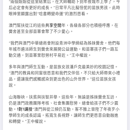
“兩個姐姐從這里結業后，在大師輔助下到年夜城市上學了，今
后必定會有更好的成長。”日常平凡比擬忸怩的苗族男孩，此時
眼神里顯露出對“唸書轉變命運”的激烈愿看。
澳門幫扶從江的這些
共享空間
年，各級各部分也積極呼應，在
黌舍甚至全部苗寨會聚了不少愛心。
“我們與澳門中華總商會附設青洲中學締結為姊妹黌舍，他們每
年城市遴派師生到黌舍來展開公益運動，和苗寨孩子們一路互
動交通，到苗寨里慰勞村平易近。”王中權說。
多年與澳門師生互動，是苗族女孩潘戶克最美妙的校園記憶。
“澳門的教員和同窗很愿意和我們交伴侶，不只給大師帶來小禮
品，還讓我們感觸感染到更出色的山外世界。”這位苗族女孩
說。
山海聯袂，扶貧與扶智并舉。這些年，無論是姊妹黌舍互訪，
仍是澳門政務團隊考核、社會集團慰勞，總會給孩子們不少震
動。
1對1講授
“澳門與從江頻仍互動，客不雅上晉陞了年夜歹小
學師生的成長認識，拓寬生長視野，讓師生們更愿意自動融進
和轉變。”王中權說。