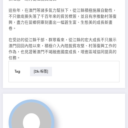
這些年，在澳門等諸多氣力幫扶下，從江縣積極施展自動性，
不只徹底撕失落了千百年來的貧苦標簽，並且有序推動村落復
興，盡力在苗鄉侗寨刻畫出一幅蒼生富、生態美的成長新畫
卷。
在受訪的從江縣干部、群眾看來，從江縣的宏大成長不只展示
澳門回回內陸以來，積極介入內陸脫貧攻堅、村落復興工作的
作為，也見證著澳門不竭融進國度成長，增進區域協同提高的
任務。
Tag
[db:标签]