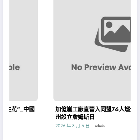
國
加億嵐工廠直營入同盟76人燃全城爭冠盼望 賓
州設立詹姆斯日
2026 年 8 月 6 日
admin