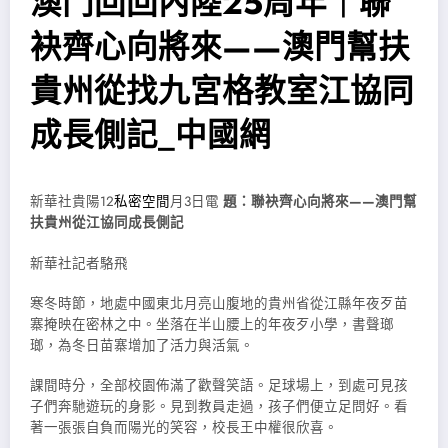
澳門回回內陸25周年｜聯
袂齊心向將來——澳門幫扶
貴州從找九宮格教室江協同
成長側記_中國網
新華社貴陽12
私密空間
月3日電
題：聯袂齊心向將來——澳門幫
扶貴州從江協同成長側記
新華社記者駱飛
寒冬時節，地處中國東北月亮山腹地的貴州省從江縣年夜歹苗
寨掩映在密林之中。坐落在半山腰上的年夜歹小學，書聲瑯
瑯，為冬日苗寨增加了活力與活氣。
課間時分，全部校園佈滿了歡聲笑語。足球場上，到處可見孩
子們奔馳遊玩的身影。見到教員走過，孩子們便立足問好。看
著一張張自負而陽光的笑容，校長王中權很欣喜。