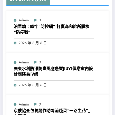
Admin
0
泊里鎮：織牢“防控網” 打贏森和診所體檢
“防疫戰”
2026 年 8 月 6 日
Admin
0
廣東水利防汛防臺風應急響JIUYI俱意室內設
計應降為Ⅳ級
2026 年 8 月 6 日
Admin
0
京蒙協查包養網作助冷涼蔬菜“一路生花”_