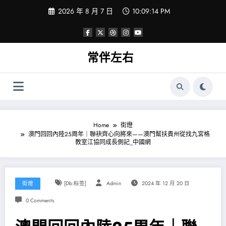
Skip
2026 年 8 月 7 日
10:09:15 PM
to
content
常伴左右
Home
街燈
澳門回回內陸25周年｜聯袂齊心向將來——澳門幫扶貴州從找九宮格
教室江協同成長側記_中國網
街燈
[db:标签]
Admin
2024 年 12 月 20 日
0 Comments