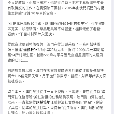
不只是教導，小病不出村，也是從江縣不少村平易近這些年最
有取得感的工作。在貫洞鎮干團村，2019年由澳門捐建的村衛
生室連續“守護”村平易近安康。
“這是我任務近30年來，應用的前提最好的村衛生室。這里效能
區完美，診療裝備、藥品用具等不竭豐盛，極慷慨便了老蒼生
看病。”干團村村醫陸永常說。
從脫貧攻堅到村落復興，澳門在從江縣采取了一系列幫扶辦
法。援建1
瑜伽教室
3所小學和幼兒園、捐資1200多萬元輔助建
築24所村衛生室、輔助685戶村平易近改良通風漏雨的人居周
遭的狀況……
自結對幫扶以來，澳門在脫貧攻堅階段累計向從江縣投進幫扶
資金1.16億元國民幣，用于從江縣教導、醫療、財產等諸多方面
扶植成長。
時至本日，澳門幫扶從江一直不脫鉤、不竭線。曾在從江縣“澳
門幫扶任務專班”擔任對接的任務職員表現，澳門對口幫扶從江
以來，一直聚焦從
講授場地
江縣經濟社會成長的“痛點”，制定
了具體、精準的幫扶打算，秉持著“從江所需，澳門所能”的幫
扶理念，助力從江脫貧成長。