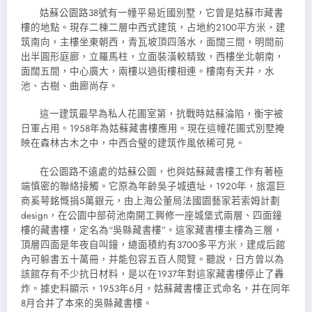
姑蘇公園路38號有一幢平易近國別墅，它曾是姑蘇市藏書
樓的地點。現存二棟二層中西式建筑，占地約2100平方米，建
筑南向，主樓坐東朝西，青瓦坡頂四落水，面闊三間，明間前
出半圓形庭廊，立羅馬柱，立面裝潢較精致，西樓坐北朝南，
面闊五間，中心廣大，兩樓以過街樓相連。樓南有天井，水
池、古樹、曲廊尚存。
這一建筑最早為私人花圃室第，抗戰時姑蘇淪陷，衡宇被
日軍占用。1958年為姑蘇藏書樓應用。現在這幢花圃式別墅掩
映在森林古木之中，中西合璧的建筑作風依稀可見。
在公園路不遠處的姑蘇公園，也與姑蘇藏書樓工作有著極
端慎密的聯絡接觸。它原為年齡吳子城遺址，1920年，旅滬巨
商奚萼銘慨捐5萬銀元，由上海公董局法國園藝家若索姆計劃
design，在公園中部荷池南開工興修一座城堡式兩層、四面鐘
樓的藏書樓，定名為“吳縣藏書樓”。這家藏書樓主樓為三層，
頂層四面是年夜自叫鐘，總面積約有3700多平方米，建成后館
內可躲書五十萬冊，并能包容五百人閱覽。聽說，日方曾以為
該館存有不少抗日材料，是以在1937年對這家藏書樓停止了轟
炸。據史料顯示，1953年6月，姑蘇藏書樓正式命名，并在同年
8月合并了本來的吳縣藏書樓。