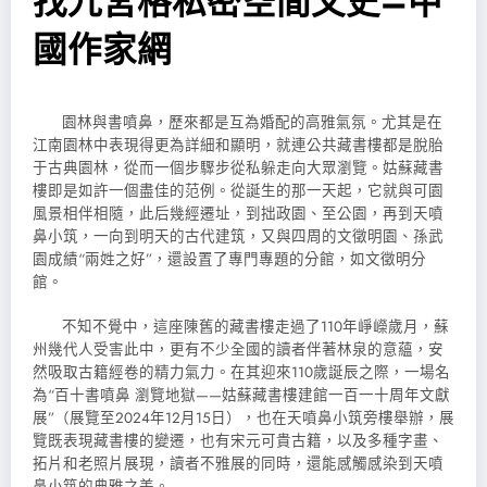
找九宮格私密空間文史–中
國作家網
園林與書噴鼻，歷來都是互為婚配的高雅氣氛。尤其是在
江南園林中表現得更為詳細和顯明，就連公共藏書樓都是脫胎
于古典園林，從而一個步驟步從私躲走向大眾瀏覽。姑蘇藏書
樓即是如許一個盡佳的范例。從誕生的那一天起，它就與可園
風景相伴相隨，此后幾經遷址，到拙政園、至公園，再到天噴
鼻小筑，一向到明天的古代建筑，又與四周的文徵明園、孫武
園成績“兩姓之好”，還設置了專門專題的分館，如文徵明分
館。
不知不覺中，這座陳舊的藏書樓走過了110年崢嶸歲月，蘇
州幾代人受害此中，更有不少全國的讀者伴著林泉的意蘊，安
然吸取古籍經卷的精力氣力。在其迎來110歲誕辰之際，一場名
為“百十書噴鼻 瀏覽地獄——姑蘇藏書樓建館一百一十周年文獻
展”（展覽至2024年12月15日），也在天噴鼻小筑旁樓舉辦，展
覽既表現藏書樓的變遷，也有宋元可貴古籍，以及多種字畫、
拓片和老照片展現，讀者不雅展的同時，還能感觸感染到天噴
鼻小筑的典雅之美。