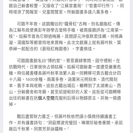
館自己躲書較豐，又接收了“江蘇官書局”（“官書印行所”），同
時增添了閱報室、兒童閱覽室。所躲圖書多達八萬多卷。
可園不年夜，該園獨佔的“鐵骨紅”古梅，別名胭脂紅，傳
為江蘇布政使黃彭年辦學古堂時手植，被周瘦鵑評為“江南第一
枝”，姑蘇市曾為它辦過梅展，其間邵元沖張默君佳耦、何噴鼻
凝、湯國梨等都曾特地來賞梅。此次文獻展上就有蔣吟秋、葉
恭綽一起配合的《蒼栝紅梅圖卷》，字畫俱佳。
可園圖書館名曰“博約堂”，寄意廣肄業問，固守禮制。在
抗戰時代，日軍很快占領姑蘇，姑蘇可園躲書一度遭受嚴重危
機。時任藏書樓長蔣吟秋率浩繁人員一同轉移可貴古籍合計四
十八箱、1600余種、兩萬多卷，涵蓋宋元明刻本、清代精刻
本、舊手本與底稿。這批古籍出城后，輾轉到了太湖東山、西
山，分躲黌舍和寺廟，甚至前提較好的人家。這批從可園轉移
出往的躲書在抗
個人空間
克服利后得以物歸原主，并無一冊遺
掉。
戰后盡管財力匱乏，但蔣吟秋依然謹小慎微持續護書工
作，并有護書詩句：“洞庭煙波完璧回，琳瑯珍秘卷重開。承前
啟后千秋業，同賞芳菲詠鐵梅。”