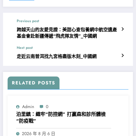
Previous post
跨越天山的友愛見證：美甜心查包養網中航空遺產
基金會赴新疆傳遞“飛虎隊友情”_中國網
Next post
走近云南普洱找九宮格盡版木刻_中國網
RELATED POSTS
Admin
0
泊里鎮：織牢“防控網” 打贏森和診所體檢
“防疫戰”
2026 年 8 月 6 日