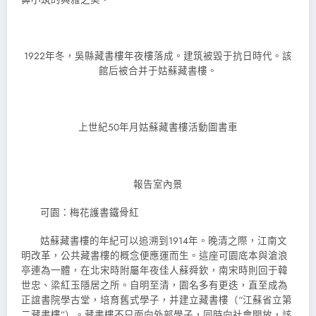
1922年冬，吳縣藏書樓年夜樓落成。建筑被毀于抗日時代。該
館后被合并于姑蘇藏書樓。
上世紀50年月姑蘇藏書樓活動圖書車
報告室內景
可園：梅花護書鐵骨紅
姑蘇藏書樓的年紀可以追溯到1914年。晚清之際，江南文
明改革，公共藏書樓的概念便應運而生。這座可園底本與滄浪
亭連為一體，在北宋時附屬年夜佳人蘇舜欽，南宋時則回于韓
世忠、梁紅玉隱居之所。自明至清，園名多有更迭，直至成為
正誼書院學古堂，培育舊式學子，并建立藏書樓（“江蘇省立第
二藏書樓”）。藏書樓不只面向外部學子，同時向社會開放，該