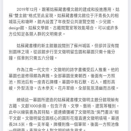
2019年12月，跟著姑蘇藏書樓北館的建成和投進應用，姑
蘇“雙主館”格式至此呈現，姑蘇藏書樓北館位于汗青長久的相
城區元和塘畔，館內設置了年夜型公共瀏覽空間、少兒館、
design館、姑蘇文學館、古籍閱覽室等效能場合，可以或許多
方位知足各類人群的文明需求。
姑蘇藏書樓的新主館雖說闊別了蘇州城區，但卻并沒有闊
別園林之境，從該館步行至文徵明留念園和墓園只需十幾分
鐘，搭車則只需五六分鐘。
作為江南一代文宗，文徵明的詩字畫備受后人推重。他的
墓園也是修得頗為典雅。全部墓園坐東朝西，後面有一方照
池，照池后有一座青石牌樓。墓園中有石獸、石人，體形高
峻，外型活潑。古木參天，花卉翠綠，全部氣氛清幽而古樸。
繚繞這一墓園所建造的姑蘇藏書樓文徵明主題分館現躲有
古籍、文獻1000余冊，包含汗青、文學、藝術、建筑等種別，
此中以線裝書為其特點，還連續彌補了文徵明及“吳門畫派”相
干文獻。文徵明留念園核心的圓形花壇直連文徵明墳場，墓道
長28.5米，像一支羊毫，牌樓則像一個筆架，後面一方照池像
一個硯臺，表現出文人對文明的終生尋求。