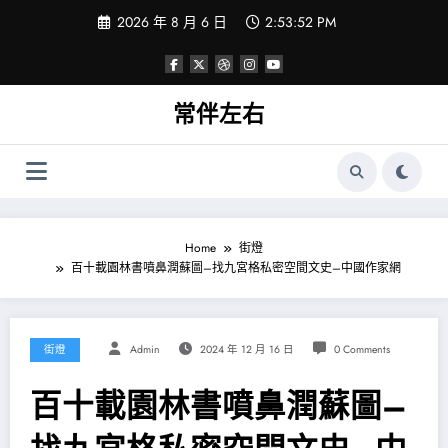
Skip
2026 年 8 月 6 日
2:53:53 PM
to
content
常伴左右
Home
街燈
百十載園林書噴鼻潤蘇圖–找九宮格私密空間文史–中國作家網
街燈
Admin
2024 年 12 月 16 日
0 Comments
百十載園林書噴鼻潤蘇圖–