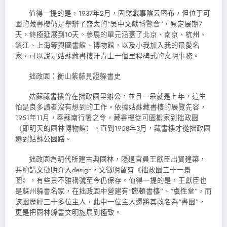
值得一提的是，1937年2月，固然戰事陰云密布，但位于可
園的藏書樓仍是舉辦了盛大的“吳中文獻博覽會”，原定展期7
天，終極延展到10天。參展的單元涵蓋了北京、南京、杭州、
鎮江、上海等輿圖書館、博物館，以及小我加入我的最愛名
家，可以說是姑蘇藏書樓汗青上一個里程碑式的文明事務。
拙政園：衡山紫藤見證躲書史
姑蘇藏書樓曾在拙政園里辦公，並且一呆就是七年，這生
怕是良多讀者沒有想到的工作。依據姑蘇藏書樓的展覽先容，
1951年11月，奉蘇南行署之令，藏書樓從可園搬家到拙政園
（即明天的園林博物館）。直到1958年3月，藏書樓才從拙政園
遷到姑蘇公園路。
拙政園為明代所建古典園林，隱退官員王獻臣出資建築，
并約請文徵明介入design，文徵明留有《拙政園三十一景
圖》，有些景不雅稱號至今仍保存。值得一提的是，王獻臣也
是蘇州躲書名家，在拙政園中營建有“臨頓書樓”、“虞性堂”，而
該園歷經三十多位主人，此中一位主人還將其改名為“書園”，
更是把園林躲書文明施展到極致。