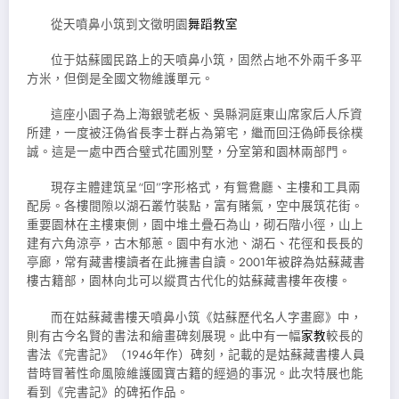
從天噴鼻小筑到文徵明園
舞蹈教室
位于姑蘇國民路上的天噴鼻小筑，固然占地不外兩千多平
方米，但倒是全國文物維護單元。
這座小園子為上海銀號老板、吳縣洞庭東山席家后人斥資
所建，一度被汪偽省長李士群占為第宅，繼而回汪偽師長徐樸
誠。這是一處中西合璧式花圃別墅，分室第和園林兩部門。
現存主體建筑呈“回”字形格式，有鴛鴦廳、主樓和工具兩
配房。各樓間隙以湖石叢竹裝點，富有賭氣，空中展筑花街。
重要園林在主樓東側，園中堆土疊石為山，砌石階小徑，山上
建有六角涼亭，古木郁蔥。園中有水池、湖石、花徑和長長的
亭廊，常有藏書樓讀者在此擁書自讀。2001年被辟為姑蘇藏書
樓古籍部，園林向北可以縱貫古代化的姑蘇藏書樓年夜樓。
而在姑蘇藏書樓天噴鼻小筑《姑蘇歷代名人字畫廊》中，
則有古今名賢的書法和繪畫碑刻展現。此中有一幅
家教
較長的
書法《完書記》（1946年作）碑刻，記載的是姑蘇藏書樓人員
昔時冒著性命風險維護國寶古籍的經過的事況。此次特展也能
看到《完書記》的碑拓作品。