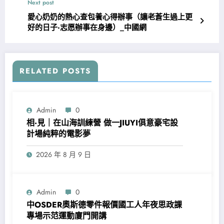
Next post
愛心奶奶的熱心查包養心得辦事（讓老蒼生過上更
好的日子·志愿辦事在身邊）_中國網
RELATED POSTS
Admin
0
相·見｜在山海訓練營 做一JIUYI俱意豪宅設
計場純粹的電影夢
2026 年 8 月 9 日
Admin
0
中OSDER奧斯德零件報價國工人年夜思政課
專場示范運動廈門開講