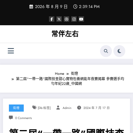
Skip
2026 年 8 月 9 日
2:39:15 PM
to
content
常伴左右
Home
街燈
第二屆“一帶一路”國際技查甜心寶物包養網能年夜賽揭幕 參賽選手均
勻年紀22歲_中國網
街燈
[db:标签]
Admin
2024 年 7 月 17 日
0 Comments