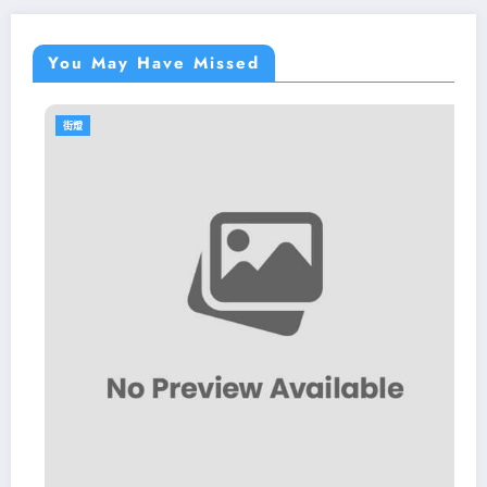
You May Have Missed
街燈