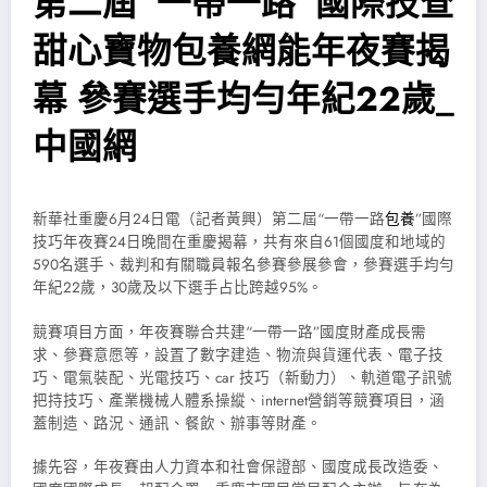
第二屆“一帶一路”國際技查
甜心寶物包養網能年夜賽揭
幕 參賽選手均勻年紀22歲_
中國網
新華社重慶6月24日電（記者黃興）第二屆“一帶一路
包養
”國際
技巧年夜賽24日晚間在重慶揭幕，共有來自61個國度和地域的
590名選手、裁判和有關職員報名參賽參展參會，參賽選手均勻
年紀22歲，30歲及以下選手占比跨越95%。
競賽項目方面，年夜賽聯合共建“一帶一路”國度財產成長需
求、參賽意愿等，設置了數字建造、物流與貨運代表、電子技
巧、電氣裝配、光電技巧、car 技巧（新動力）、軌道電子訊號
把持技巧、產業機械人體系操縱、internet營銷等競賽項目，涵
蓋制造、路況、通訊、餐飲、辦事等財產。
據先容，年夜賽由人力資本和社會保證部、國度成長改造委、