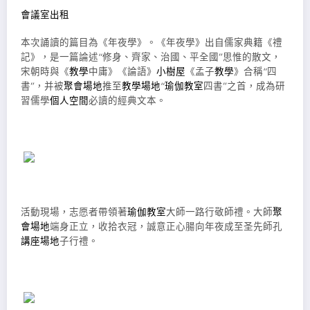
會議室出租
本次誦讀的篇目為《年夜學》。《年夜學》出自儒家典籍《禮
記》，是一篇論述“修身、齊家、治國、平全國”思惟的散文，
宋朝時與《
教學
中庸》《論語》
小樹屋
《孟子
教學
》合稱“四
書”，并被
聚會場地
推至
教學場地
“
瑜伽教室
四書”之首，成為研
習儒學
個人空間
必讀的經典文本。
活動現場，志愿者帶領著
瑜伽教室
大師一路行敬師禮。大師
聚
會場地
端身正立，收拾衣冠，誠意正心腸向年夜成至圣先師孔
講座場地
子行禮。