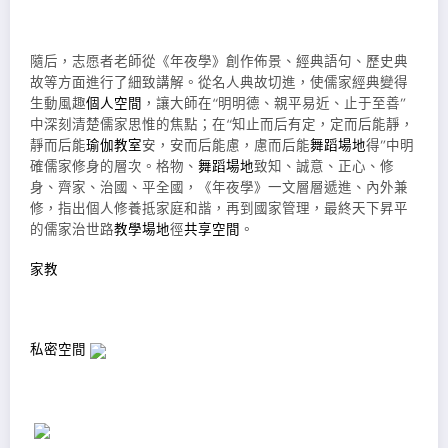
隨后，志愿者老師從《年夜學》創作佈景、經典語句、歷史典
故等方面進行了細致講解。從名人典故切進，使儒家經典變得
生動風趣
個人空間
，讓大師在“明明德、親平易近、止于至善”
中深刻清楚儒家思惟的焦點；在“知止而后有定，定而后能靜，
靜而后能
瑜伽教室
安，安而后能慮，慮而后能
舞蹈場地
得”中明
確儒家修身的層次。格物、
舞蹈場地
致知、誠意、正心、修
身、齊家、治國、平全國，《年夜學》一文層層遞進、內外兼
修，指出個人修養抵家庭和諧，再到國家管理，最終天下昇平
的儒家治世路
教學場地
徑
共享空間
。
家教
私密空間