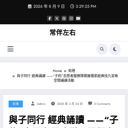
Skip
2026 年 8 月 9 日
3:29:26 PM
to
content
常伴左右
Home
街燈
與子同行 經典誦讀 ——“子約”志愿者服務隊開展儒家經典找九宮格
空間誦讀活動
街燈
Admin
2025 年 3 月 24 日
0 Comments
與子同行 經典誦讀 ——“子