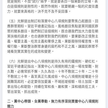
就是規則，不加“試行”兩字，就是要表白一個果斷的立場，表
白這個規則是剛性的。既然作規則，就要朝嚴一點的尺度往盡
力，就要來真格的，決不克不及不妥回事。
（五）光鮮提出制訂和落實中心八項規則要聚焦凸起題目、回
應群眾期盼。習近平總書記指出，風格題目焦點是黨同國民群
眾的關系題目。我們制訂這個規則，既合適我們加大力度在朝
黨扶植的請求，也合適群眾對我們的期盼。要果斷改正情勢主
義、權要主義、吃苦主義和奢侈之風，果斷廢除特權思惟、特
權行動，果斷整治群眾身邊的腐朽和不正之風，讓國民群眾不
竭看到實其實在的成效和變更。
（六）光鮮提出中心八項規則是持久有用的鐵規則、硬杠杠。
習近平總書記指出，落實中心八項規則精力是一場攻堅戰、耐
久戰，必需常抓不懈、久久為功，十年不敷就二十年，二十年
不敷就三十年，直至真正化風成俗。中心八項規則堤壩是十分
困難筑起的，必定要倍加愛護，不竭巡堤檢驗、培土加固。要
拿出恒心和韌勁，持續在常和長、嚴和實、深和細高低工夫，
管出習氣、抓出成效。
二、黨中心帶頭、全黨舉動，無力有序深刻貫徹中心八項規則
精力