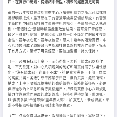
四、在實行中總結、從總結中晉陞，積聚的經歷彌足可貴
黨的十八年夜以來深刻貫徹中心八項規則精力之所以可以或許
獲得明顯成效，最基礎在于有習近平總書記領航掌舵，有習近
平新時期中國特點社會主義思惟迷信指引。全黨加倍深入熟悉
到，“兩個確立”是新時期最嚴重政治結果、最可貴汗青經歷、
最客不雅實行結論，是黨和國民應對一切不斷定性的最年夜斷
定性、最年夜底氣、最年夜包管。顛末十幾年的活潑實行，中
心八項規則成了轉變政治生態和社會見貌的標志性舉動，摸索
了有用方式，積聚了可貴經歷，要倍加愛護，持久保持。
（一）必需保持以上率下、示范帶動。習近平總書記以身作
則、率先垂范，對中心八項規則的制訂和落實施展了決議性感
化。“沒有總書記，這事干不成”，這是寬大黨員、干部、群眾
的高度共鳴。各級引導干部嚴于律己、嚴負其責、嚴管所轄，
構成了上率下隨抓風格扶植的強盛氣勢。新時期新征程，必需
保持從政治上熟悉和看待風格題目，把深刻貫徹中心八項規則
精力作為嚴重而嚴厲的政治義務，保持引導帶頭做、帶頭抓，
以“要害多數”示范帶動“盡年夜大都”，加強定力、養成習氣，果
斷不移把風格扶植的各項請求落到實處。
（二）必需保持固本培元、激濁揚清。黨性剛強、黨紀嚴正，