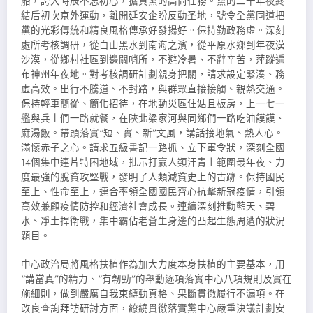
船，誇大時辰不忘初心，擔負黨的高尚任務。黨的二十年夜終
結后初次京外運動，離開延安企盼反動圣地，號令全黨同道把
黨的光彩傳統和精良風格傳承好發揚好。保持勤政務虛。深刻
處所考核調研，從白山黑水到南海之濱，從平原水鄉到年夜漠
沙漠，從鄉村社區到邊關哨所，不避冷暑、不辭辛苦，萍蹤遍
布神州年夜地。對考核調研計劃親身把關，請求設定緊湊、務
虛高效。出行不騰道、不封路，與群眾直接接觸、親熱交通。
保持輕車簡從、簡化招待，在地動災區住姑且板房，上一七一
艦與兵士們一路就餐，在陜北梁家河與同鄉們一路吃油饃饃、
麻湯飯。帶頭落實“短、實、新”文風，講話接地氣、熱人心。
滿懷赤子之心。請求五級書記一路抓、立下軍令狀，深刻全國
14個集中連片特困地域，批示打贏人類汗青上範圍最年夜、力
度最強的脫貧攻堅戰，發明了人類減貧史上的古跡。保持國民
至上、性命至上，連合率領全國國民齊心抗擊新冠疫情，引領
高效兼顧疫情防控和經濟社會成長。連續深刻推動藍天、碧
水、凈土捍衛戰，集中霸佔老蒼生身邊的凸起生態周遭的狀況
題目。
中心政治局將風格扶植作為加大力度本身扶植的主要基本，用
“講當真”的精力、“有韌勁”的舉動逐項落實中心八項規則及實在
施細則，做到嚴厲自我束縛動真格、果斷貫徹履行不漏項。在
改良查詢拜訪研討方面，繚繞貫徹落實黨中心嚴重決議計劃安