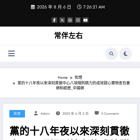
Skip
2026 年 8 月 6 日
7:26:22 AM
to
content
常伴左右
Home
街燈
黨的十八年夜以來深刻貫徹中心八項規則精力的成效甜心寶物查包養
網和經歷_中國網
街燈
Admin
2025 年 6 月 5 日
0 Comments
黨的十八年夜以來深刻貫徹