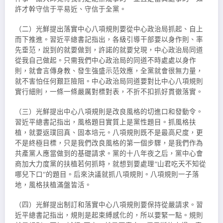
許才幹守信于平易近、守信于全黨。
（二）光鮮提出落實中心八項規則要從中心政治局抓起、自上
而下推進。習近平總書記指出，各級引導干部要以身作則、率
先垂范，說到的就要做到，許諾的就要兌現，中心政治局同道
從我自己做起。只需我們中心政治局的同道不時處處以身作
則，就會言傳身教、發生強盛示范效應，全黨就會很無力量，
就不害怕任何艱巨險阻。中心政治局同道要對比中心八項規則
實行細則，一條一條嚴厲對標對表，不折不扣抓好貫徹落實。
（三）光鮮提出中心八項規則是改良風格的切進口和發動令。
習近平總書記指出，風格題目實質上是黨性題目。抓風格扶
植，就要返璞回真、固本培元。八項規則既不是最高尺度，更
不是終極目標，只是我們改良風格的第一個步驟，是我們作為
共產黨人應當做到的基礎請求。黨的十八年夜之后，黨中心會
商加大力度黨的扶植若何抓時，就想到要處理“山君吃天不知從
哪兒下口”的題目。后來決議就抓八項規則。八項規則一子落
地，風格扶植滿盤皆活。
（四）光鮮提出制訂和落實中心八項規則要保持從嚴請求。習
近平總書記指出，規則是起束縛感化的，所以要緊一點。規則