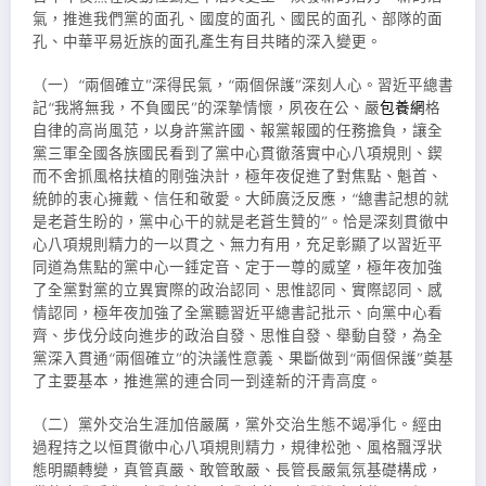
氣，推進我們黨的面孔、國度的面孔、國民的面孔、部隊的面
孔、中華平易近族的面孔產生有目共睹的深入變更。
（一）“兩個確立”深得民氣，“兩個保護”深刻人心。習近平總書
記“我將無我，不負國民”的深摯情懷，夙夜在公、嚴
包養網
格
自律的高尚風范，以身許黨許國、報黨報國的任務擔負，讓全
黨三軍全國各族國民看到了黨中心貫徹落實中心八項規則、鍥
而不舍抓風格扶植的剛強決計，極年夜促進了對焦點、魁首、
統帥的衷心擁戴、信任和敬愛。大師廣泛反應，“總書記想的就
是老蒼生盼的，黨中心干的就是老蒼生贊的”。恰是深刻貫徹中
心八項規則精力的一以貫之、無力有用，充足彰顯了以習近平
同道為焦點的黨中心一錘定音、定于一尊的威望，極年夜加強
了全黨對黨的立異實際的政治認同、思惟認同、實際認同、感
情認同，極年夜加強了全黨聽習近平總書記批示、向黨中心看
齊、步伐分歧向進步的政治自發、思惟自發、舉動自發，為全
黨深入貫通“兩個確立”的決議性意義、果斷做到“兩個保護”奠基
了主要基本，推進黨的連合同一到達新的汗青高度。
（二）黨外交治生涯加倍嚴厲，黨外交治生態不竭凈化。經由
過程持之以恒貫徹中心八項規則精力，規律松弛、風格飄浮狀
態明顯轉變，真管真嚴、敢管敢嚴、長管長嚴氣氛基礎構成，