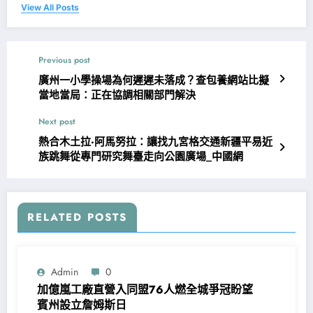
View All Posts
Previous post
廣州一小學操場為何遲遲未落成？查包養網站比擬
當地當局：正在協調相關部門解決
Next post
熱合木土拉·阿馬努拉：讓找九宮格交通新疆平易近
族跳舞從專門研究舞臺走向公園廣場_中國網
RELATED POSTS
Admin
0
加億嵐工廠直營入同盟76人燃全城爭冠盼望
賓州設立詹姆斯日