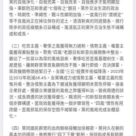
黨的自我凈化、自我完美、自我改革、自我進步才能明顯加
強。果斷防范和查處“七個有之”題目，黨外交治生涯的政治
性、時期性、準繩性、戰斗性顯明加強，一度風行的“潛規定”
等不良風尚正在掉往保存的泥土，清清新爽的同道關系、規行
矩步的高低級關系日益構成，風清氣正的黨外交治生態不竭構
成和成長。
（三）吃苦主義、奢侈之風獲得無力遏制，情勢主義、權要主
義獲得重點整治。聚焦“四風”老題目和新意向展開集中整治，
霸佔了一批習以為常的風格惡疾，奢侈吃苦歪風基礎剎住，高
屋建瓴、離開群眾等景象顯明改不雅。厲行節儉、否決揮霍，
黨政機關帶頭過緊日子，全國“三公”經費年夜幅降落，2023年
比2012年削減68.4%。全黨構成力戒情勢主義、權要主義的思
惟共鳴，整治情勢主義為下層減負獲得顯明本質性停頓。損害
企業好處、攪擾企業運營的風格之弊獲得糾治，營商周遭的狀
況、成長周遭的狀況獲得優化，親清同一的新型政商關系進一
個步驟構建，當局效能獲得進一個步驟晉陞。“四風”慣性有用
改變，歪風邪氣的保存空間不竭緊縮，黨的風格完成全體惡
化。
（四）黨同國民群眾的血肉聯絡接觸加倍親密，黨持久在朝的
基本加倍穩固。進修推行“四下下層”軌制，保持和成長新時期