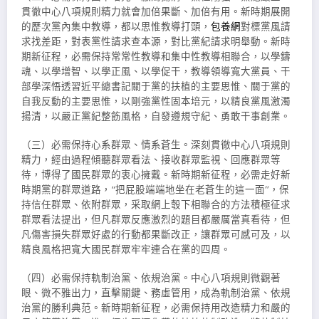
貫徹中心八項規則精力就會加倍果斷、加倍有用。新時期展開
的歷次黨內集中教導，都以思惟教導打頭，
包養網
對標黨風請
求找差距，對表黨性請求查本源，對比黨紀請求明舉動。新時
期新征程，必需保持常常性教導和集中性教導相聯合，以學鑄
魂、以學增智、以學正風、以學促干，教導領導寬大黨員、干
部學深悟透習近平總書記關于黨的扶植的主要思惟、關于黨的
自我反動的主要思惟，以剛強黨性固本培元，以精良黨風激濁
揚清，以嚴正黨紀整飭風格，自發遵規守紀、勇敢干事創業。
（三）必需保持心系群眾、情系蒼生。深刻貫徹中心八項規則
精力，經由過程傾聽群眾看法、接收群眾監視、回應群眾等
待，博得了國民群眾的衷心擁戴。新時期新征程，必需走好新
時期黨的群眾道路，“把屁股端端地坐在老蒼生的這一面”，保
持信任群眾、依附群眾，采取網上彀下相聯合的方法積極征求
群眾看法提出，但凡群眾反應激烈的題目都嚴厲當真看待，但
凡傷害損失群眾好處的行動都果斷改正，讓群眾可感可及，以
精良風格把寬大國民群眾牢牢連合在黨的四周。
（四）必需保持軌制治黨、依規治黨。中心八項規則微觀著
眼、微不雅出力，直擊關鍵、務虛管用，成為軌制治黨、依規
治黨的勝利典范。新時期新征程，必需保持用改造精力和嚴的