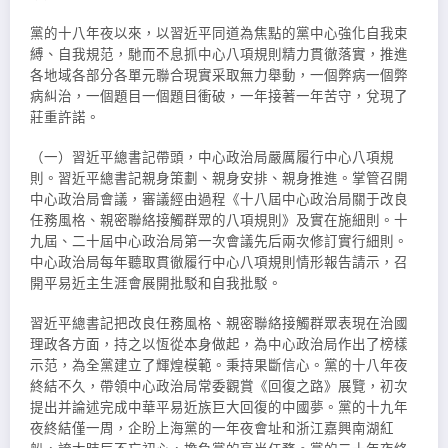
黨的十八年夜以來，以習近平同道為焦點的黨中心強化自我束
縛、自我規范，馳而不息抓中心八項規則精力貫徹落實，推進
各地域各部分各單元聯合現實采取無力舉動，一個弊病一個弊
病糾治，一個題目一個題目衝破，一年接著一年苦守，兌現了
莊重許諾。
（一）習近平總書記帶頭，中心政治局嚴厲履行中心八項規
則。習近平總書記親身策劃、親身安排、親身推進。掌管召開
中心政治局會議，審議經由過程《十八屆中心政治局關于改良
任務風格、親密聯絡接觸群眾的八項規則》及實在施細則。十
九屆、二十屆中心政治局第一次會議先后兩次修訂實行細則。
中心政治局每年聽取貫徹履行中心八項規則情形報告請示，召
開平易近主生涯會展開批駁和自我批駁。
習近平總書記把改良任務風格、親密聯絡接觸群眾表現在治國
理政各方面，持之以恆從本身做起，為中心政治局作出了榜樣
示范，為全黨建立了輝煌模範。秉持果斷信心。黨的十八年夜
終結不久，帶領中心政治局常委觀賞《回復之路》展覽，初次
提出并論述完成中華平易近族巨大回復的中國夢。黨的十九年
夜終結僅一周，企盼上海黨的一年夜會址和浙江嘉興南湖紅