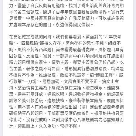
力，豐盛了自我反動有用道路，找到了跳出治亂興衰汗青周期
率的第二個謎底，開辟了百年年夜黨自我反動新境界。實行充
足證實，中國共產黨具有徹底的自我反動精力，可以或許重視
并處理本身存在的題目，永遠值得國民信賴。
在充足確定成就的同時，我們也要看到，黨面對的“四年夜考
驗”、“四種風險”將持久存在，黨內存在的思惟不純、組織不
純、風格不純等凸起題目尚未獲得最基礎處理。風格題目具有
固執性、反復性，黨員、干部違背中心八項規則及實在施細則
精力題目還屢有產生，情勢主義、權要主義景象仍較凸起，吃
苦主義、奢侈之風不時昂首，隱形變異行動潛滋暗長，特殊是
不擔負不作為、推諉扯皮，政績不雅誤差、搞“體面工程”，履
行政策“一刀切”、層層加碼，文風會風不實不正、搞文山會
海，整治情勢主義為下層減負存在差距，疏忽群眾、離開群
眾、損害群眾好處，違規吃喝，違規收送禮物禮金，借調研培
訓等名義公款游玩，違規扶植、豪華裝修樓堂館所，展開照料
性、無本質內在的事務的普通性出國（境）運動和國際考核調
研運動等凸起題目，干部群眾反應仍較激烈。抓風格扶植只要
停止時、沒有完成時，深刻貫徹中心八項規則精力必需知難而
進、迎難而上，久久為功、常抓不懈。