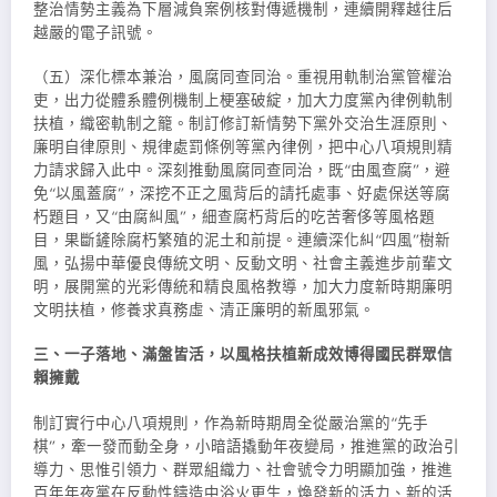
整治情勢主義為下層減負案例核對傳遞機制，連續開釋越往后
越嚴的電子訊號。
（五）深化標本兼治，風腐同查同治。重視用軌制治黨管權治
吏，出力從體系體例機制上梗塞破綻，加大力度黨內律例軌制
扶植，織密軌制之籠。制訂修訂新情勢下黨外交治生涯原則、
廉明自律原則、規律處罰條例等黨內律例，把中心八項規則精
力請求歸入此中。深刻推動風腐同查同治，既“由風查腐”，避
免“以風蓋腐”，深挖不正之風背后的請托處事、好處保送等腐
朽題目，又“由腐糾風”，細查腐朽背后的吃苦奢侈等風格題
目，果斷鏟除腐朽繁殖的泥土和前提。連續深化糾“四風”樹新
風，弘揚中華優良傳統文明、反動文明、社會主義進步前輩文
明，展開黨的光彩傳統和精良風格教導，加大力度新時期廉明
文明扶植，修養求真務虛、清正廉明的新風邪氣。
三、一子落地、滿盤皆活，以風格扶植新成效博得國民群眾信
賴擁戴
制訂實行中心八項規則，作為新時期周全從嚴治黨的“先手
棋”，牽一發而動全身，小暗語撬動年夜變局，推進黨的政治引
導力、思惟引領力、群眾組織力、社會號令力明顯加強，推進
百年年夜黨在反動性鑄造中浴火更生，煥發新的活力、新的活