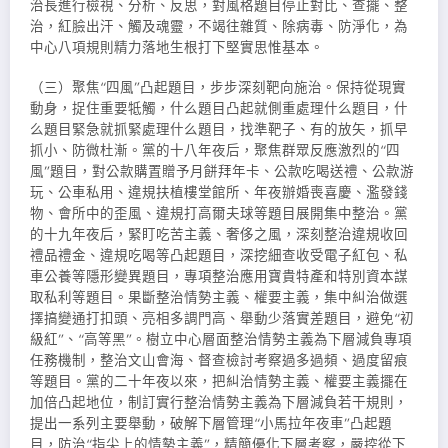
治長進行檢視、分析、反思，對風格題目停止對比、查擺、整
治，紅臉出汗、觸及魂靈，不竭往雜質、除病毒、防淨化，為
中心八項規則精力落地生根打下堅實思惟基本。
（三）聚焦“四風”凸起題目，步步深刻靶向施治。保持從現實
動身，捉住重要牴觸，什么題目凸起就側重處理什么題目，什
么題目緊急就抓緊處理什么題目，找準靶子、有的放矢，抓早
抓小、防微杜漸。黨的十八年夜后，聚焦群眾反應激烈的“四
風”題目，對公款購置贈予月餅拜年卡、公款吃喝送禮、公款游
玩、公車私用、違規扶植樓堂館所、年夜辦婚喪喜慶、濫發錢
物、會所中的歪風、違規打高爾夫球等題目展開集中整治。黨
的十九年夜后，緊盯吃苦主義、奢侈之風，深刻整治違規收回
禮品禮金、違規吃喝等凸起題目，深挖細查收受電子紅包、私
車公養等隱形變異題目，專項整治應用寶貴特產和特別資本謀
取私利等題目。果斷整治情勢主義、權要主義，集中糾治做選
擇搞變通打扣頭、亮相多調門高、舉動少落實差題目，避免“初
級紅”、“高等黑”。樹立中心層面整治情勢主義為下層減負專項
任務機制，整治文山會海、督查檢討考察過多過頻、過度留痕
等題目。黨的二十年夜以來，把糾治情勢主義、權要主義擺在
加倍凸起地位，制訂實行整治情勢主義為下層減負若干規則，
提出一系列主要舉動，破解下層管理“小馬拉年夜車”凸起題
目，防治“指尖上的情勢主義”，精簡優化下層考察，嚴控從下