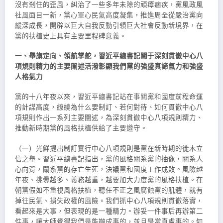
沒有剎住的歪風，糾治了一些多年未除的頑瘴痼疾，黨風政風
社風面目一新，黨心軍心民氣高度凝集，推進周全從嚴治黨向
縱深成長，開辟以巨大自我反動引領巨大社會反動新境界，在
黨的扶植史上具有主要里程碑意義。
一、舉旗定向、領航掌舵，習近平總書記關于深刻貫徹中心八
項規則精力的主要闡述活潑彰顯我們黨的強盛真諦氣力和強盛
人格氣力
黨的十八年夜以來，習近平總書記站在事關黨和國度前程命運
的計謀高度，繚繞為什么要制訂、若何對待、如何貫徹中心八
項規則作出一系列主要闡述，為深刻貫徹中心八項規則精力、
推動新時期黨的風格扶植供給了主要遵守。
（一）光鮮提出制訂實行中心八項規則是黨在新時期的徙木立
信之舉。習近平總書記指出，黨的風格關系黨的抽像，關系人
心向背，關系黨的存亡生死，決議黨和國度工作成敗。風險越
年夜、挑釁越多、義務越重，越要加大力度黨的風格扶植。在
朝黨假如不重視風格扶植，聽任不正之風腐蝕黨的肌體，就有
掉往民氣、損失政權的風險。我們抓中心八項規則貫徹落實，
看起來是大事，但表現的是一種精力。辦妥一件事后再辦第二
件事，讓大師覺得我們是能辦成事的，並且是當真處事的。如