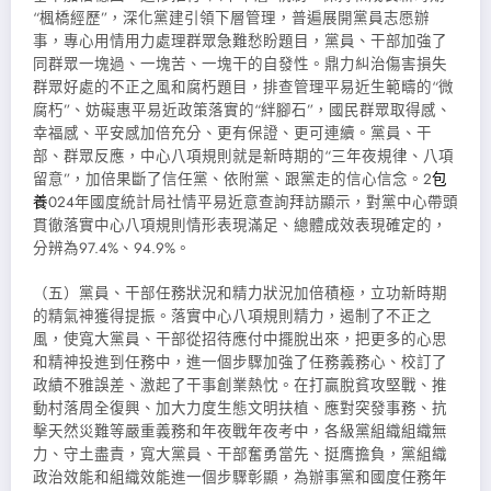
“楓橋經歷”，深化黨建引領下層管理，普遍展開黨員志愿辦
事，專心用情用力處理群眾急難愁盼題目，黨員、干部加強了
同群眾一塊過、一塊苦、一塊干的自發性。鼎力糾治傷害損失
群眾好處的不正之風和腐朽題目，排查管理平易近生範疇的“微
腐朽”、妨礙惠平易近政策落實的“絆腳石”，國民群眾取得感、
幸福感、平安感加倍充分、更有保證、更可連續。黨員、干
部、群眾反應，中心八項規則就是新時期的“三年夜規律、八項
留意”，加倍果斷了信任黨、依附黨、跟黨走的信心信念。2
包
養
024年國度統計局社情平易近意查詢拜訪顯示，對黨中心帶頭
貫徹落實中心八項規則情形表現滿足、總體成效表現確定的，
分辨為97.4%、94.9%。
（五）黨員、干部任務狀況和精力狀況加倍積極，立功新時期
的精氣神獲得提振。落實中心八項規則精力，遏制了不正之
風，使寬大黨員、干部從招待應付中擺脫出來，把更多的心思
和精神投進到任務中，進一個步驟加強了任務義務心、校訂了
政績不雅誤差、激起了干事創業熱忱。在打贏脫貧攻堅戰、推
動村落周全復興、加大力度生態文明扶植、應對突發事務、抗
擊天然災難等嚴重義務和年夜戰年夜考中，各級黨組織組織無
力、守土盡責，寬大黨員、干部奮勇當先、挺膺擔負，黨組織
政治效能和組織效能進一個步驟彰顯，為辦事黨和國度任務年