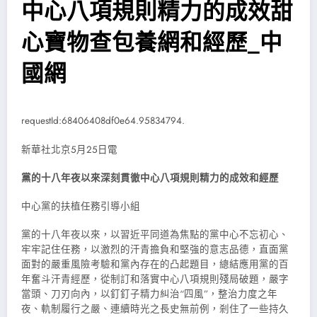
中心八項規則精力的成效甜
心寶物查包養網和經歷_中
國網
requestId:68406408df0e64.95834794.
新華社北京5月25日電
黨的十八年夜以來深刻貫徹中心八項規則精力的成效和經歷
中心黨的扶植任務引導小組
黨的十八年夜以來，以習近平同道為焦點的黨中心不忘初心、
牢牢記住任務，以激烈的汗青擔負和堅強的意志品德，直面黨
面對的嚴重風險考驗和黨內存在的凸起題目，總結應用黨的百
年奮斗汗青經歷，從制訂和落實中心八項規則殘局破題，嚴字
當頭、刀刃向內，以釘釘子精力糾治“四風”，整治力度之年
夜、軌制履行之嚴、連續時光之長史無前例，剎住了一些持久