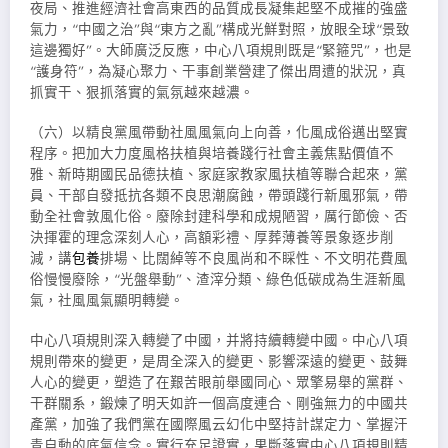
夜局、推進經濟社會高東西的品質成長凝集起堅不成摧的強盛
氣力，“中國之治”與“東方之亂”構成光鮮對照，放眼全球“景致
這邊獨好”。大師廣泛反應，中心八項規則既是“緊箍咒”，也是
“護身符”，為凝心聚力、干事創業營建了傑出周遭的狀況，真
抓實干、狠抓落實的氣氛越來越濃。
（六）以精良黨風帶動社風風氣向上向善，化風成俗邁出堅實
程序。把加大力度風格扶植與培養踐行社會主義焦點價值不
雅、新時期國民品德扶植、家庭家教家風扶植等聯合起來，黨
員、干部自發抵抗各類不良思潮腐蝕，帶頭踐行新風邪氣，帶
動全社會敦風化俗。廢除封建科學和成規陋習，厲行節儉、否
決揮霍的理念深刻人心，高額彩禮、厚葬薄養等景象逐步削
減，講
包養
排場、比闊綽等不良風尚和不睬性、不文明花費風
俗慢慢廢除，“光盤舉動”、渣滓分類、綠色低碳成為生涯新風
氣，社風風氣顯明轉變。
中心八項規則深入轉變了中國，并將持續轉變中國。中心八項
規則帶來的變更，是周全深入的變更、影響深遠的變更、鼓舞
人心的變更，塑造了在艱苦眼前舉國同心、眾擎易舉的黨群、
干群關系，鍛煉了明天如許一個高度連合、剛強無力的中國共
產黨，加強了我們黨在國際風云幻化中堅持計謀定力、掌握汗
青自動的底氣信念。實行充足證實，果斷落實中心八項規則精