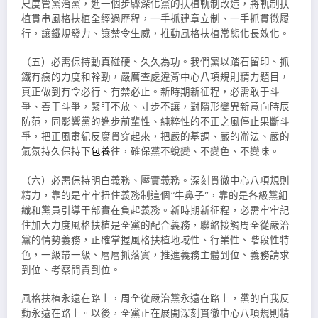
尺度管黨治黨，進一個步驟深化黨的扶植軌制改造，將軌制扶
植貫串風格扶植全經過歷程，一手抓建章立制、一手抓貫徹履
行，讓鐵規發力、讓禁令生威，推動風格扶植常態化長效化。
（五）必需保持動真碰硬、久久為功。我們黨以踏石留印、抓
鐵有痕的力度和幹勁，嚴厲查處違背中心八項規則精力題目，
真正做到有令必行、有禁必止。新時期新征程，必需敢于斗
爭、善于斗爭，緊盯不放、寸步不讓，對隱形變異新意向時辰
防范，同影響黨的進步前輩性、純粹性的不正之風停止果斷斗
爭，把正風肅紀反腐貫穿起來，把嚴的基調、嚴的辦法、嚴的
氣氛持久保持下
包養
往，確保黨不蛻變、不變色、不變味。
（六）必需保持明白義務、壓實義務。深刻貫徹中心八項規則
精力，靠的是牢牢扭住義務制這個“牛鼻子”，靠的是各級黨組
織和黨員引導干部實在負起義務。新時期新征程，必需牢牢記
住加大力度風格扶植是全黨的配合義務，聯絡接觸周全從嚴治
黨的情勢義務，正確掌握風格扶植地域性、行業性、階段性特
色，一級帶一級、層層抓落實，推進義務主體到位、義務請求
到位、考察問責到位。
風格扶植永遠在路上，周全從嚴治黨永遠在路上，黨的自我反
動永遠在路上。以後，全黨正在展開深刻貫徹中心八項規則精