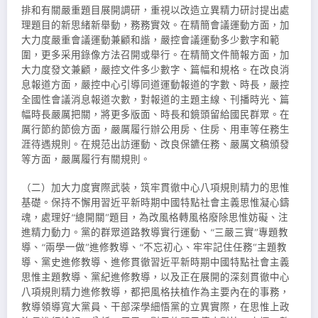
排和有關嚴重題目展開調研，重視以改造立異精力研討提出處
理題目的新思緒新舉動，務務實效。在精簡會議運動方面，加
大力度嚴重會議運動兼顧和諧，嚴控會議運動多少數字和範
圍，更多采用錄像方法召開或舉行。在精簡文件簡報方面，加
大力度發文兼顧，嚴控文件多少數字、篇幅和規格。在改良消
息報道方面，嚴控中心引導同道運動報道的字數、時長，嚴控
全國性會議消息報道次數，對報道的主題主線、刊播時光、篇
幅時長嚴厲把關，將更多版面、時長和鏡頭留給國民群眾。在
厲行節約節儉方面，嚴厲履行辦公用房、住房、用車等任務生
涯待遇規則。在規范出訪運動、改良保鑣任務、嚴厲文稿頒發
等方面，嚴厲履行有關規則。
（二）加大力度實際武裝，筑牢貫徹中心八項規則精力的思惟
基礎。保持不懈用習近平新時期中國特點社會主義思惟凝心鑄
魂，處理好“總開關”題目，為改風格轉風格廢除思惟妨礙、注
進精力動力。黨的群眾道路教導實行運動、“三嚴三實”專題教
導、“兩學一做”進修教導、“不忘初心、牢牢記住任務”主題教
導、黨史進修教導、進修貫徹習近平新時期中國特點社會主義
思惟主題教導、黨紀進修教導，以及正在展開的深刻貫徹中心
八項規則精力進修教導，都把風格扶植作為主要內在的事務，
教導領導寬大黨員、干部深學細悟黨的立異實際，在思惟上政