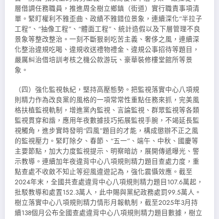
層借調任務職員，推進周全樹立鄉鎮（街道）實行職責事項清
單。緊盯權利不雅歪曲、政績不雅錯位景象，連續深化“半拉子
工程”、“抽像工程”、“體面工程”、統計造假以及下層管理不良
景象等整改整治。一刻不斷狠剎吃苦主義、奢侈之風，連續深
化整治違規吃喝、違規收送禮物禮金、違規公事招待等題目，
嚴厲糾治借培訓考核之機公款游玩、豪華裝修樓堂館所等景
象。
（四）強化監視執紀，堅持高壓態勢。把監視落實中心八項規
則精力作為改良黨的風格的一項常常性重點任務來抓，完美風
格扶植監視軌制，增進黨內監視、言論監視、群眾監視等各類
監視貫穿和諧，應用年夜數據技巧拓展監視手腕，不竭延長監
視觸角，進步實時發明“四風”題目的才能，構成懲辦不正之風
的監視壓力。緊盯除夕、春節、“五一”、端午、中秋、國慶等
主要節點，加大力度監視提示、明察暗訪，展開傳遞曝光、警
示教導。連續加年夜違背中心八項規則精力題目查處力度，重
點查處不收斂不知止等迎風違遊記為，強化震懾效應。截至
2024年末，全國共查處違背中心八項規則精力題目107.6萬起，
批駁教導和處置152.3萬人，此中賜與黨紀政務處罰99.5萬人。
樹立落實中心八項規則精力情形月報軌制，截至2025年3月持
續138個月公布全國查處違背中心八項規則精力題目數據，樹立