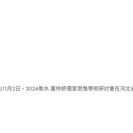
惟
曉)11月2日，2024衡水·董仲舒儒家思惟學術研討會在河