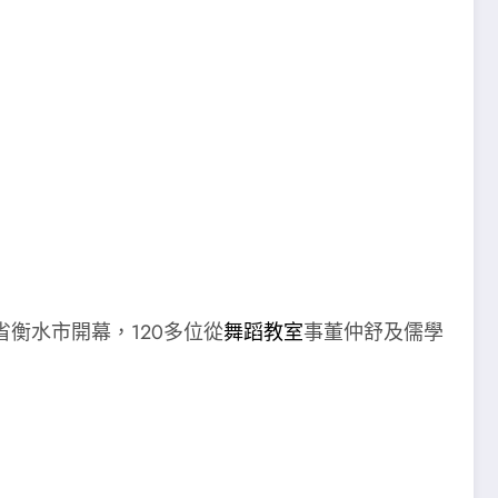
北省衡水市開幕，120多位從
舞蹈教室
事董仲舒及儒學