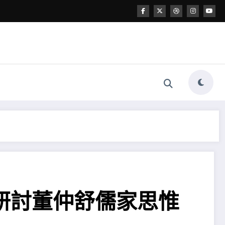
研討董仲舒儒家思惟