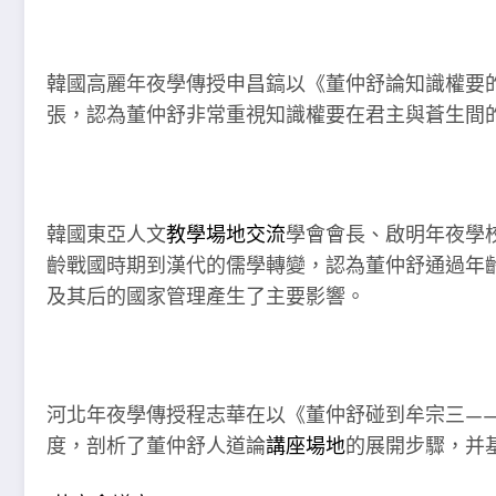
韓國高麗年夜學傳授申昌鎬以《董仲舒論知識權要
張，認為董仲舒非常重視知識權要在君主與蒼生間
韓國東亞人文
教學場地
交流
學會會長、啟明年夜學
齡戰國時期到漢代的儒學轉變，認為董仲舒通過年齡
及其后的國家管理產生了主要影響。
河北年夜學傳授程志華在以《董仲舒碰到牟宗三——
度，剖析了董仲舒人道論
講座場地
的展開步驟，并基