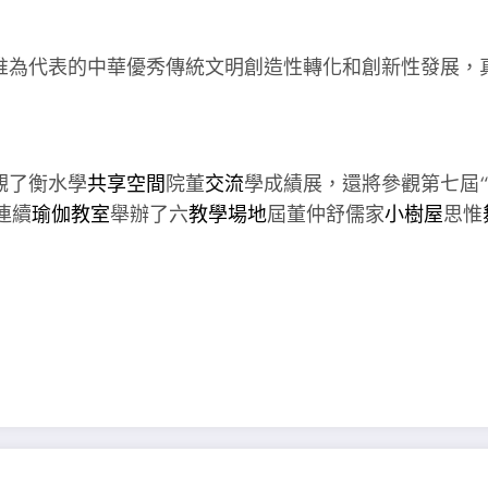
惟為代表的中華優秀傳統文明創造性轉化和創新性發展，
觀了衡水學
共享空間
院董
交流
學成績展，還將參觀第七屆
連續
瑜伽教室
舉辦了六
教學場地
屆董仲舒儒家
小樹屋
思惟