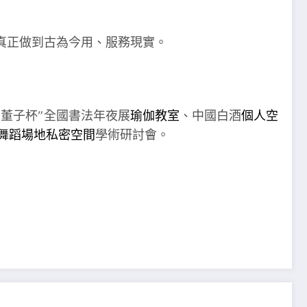
真正做到古為今用、服務現實。
“董子杯”全國書法年夜展
瑜伽教室
、中國白酒
個人空
舞蹈場地
私密空間
學術研討會。