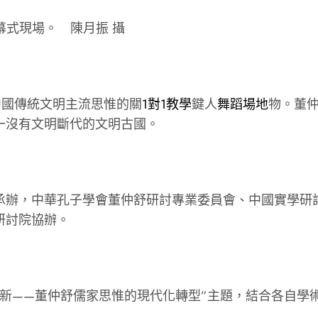
開幕式現場。 陳月振 攝
中國傳統文明主流思惟的關
1對1教學
鍵人
舞蹈場地
物。董
一沒有文明斷代的文明古國。
承辦，中華孔子學會董仲舒研討專業委員會、中國實學研
研討院協辦。
創新——董仲舒儒家思惟的現代化轉型”主題，結合各自學