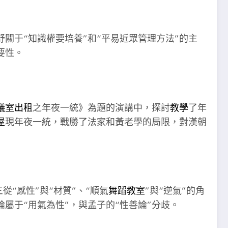
舒關于“知識權要培養”和“平易近眾管理方法”的主
要性。
議室出租
之年夜一統》為題的演講中，探討
教學
了年
屋
現年夜一統，戰勝了法家和黃老學的局限，對漢朝
“感性”與“材質”、“順氣
舞蹈教室
”與“逆氣”的角
論屬于“用氣為性”，與孟子的“性善論”分歧。