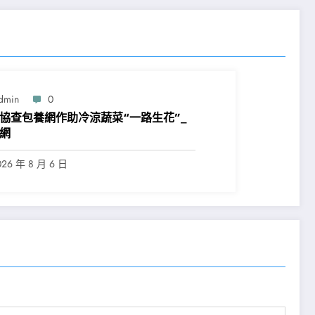
dmin
0
協查包養網作助冷涼蔬菜“一路生花”_
網
026 年 8 月 6 日