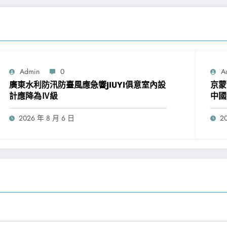
Admin
0
A
廣東水利防汛防臺風應急響JIUYI俱意室內設
京蒙
計應降為Ⅳ級
中國
2026 年 8 月 6 日
2