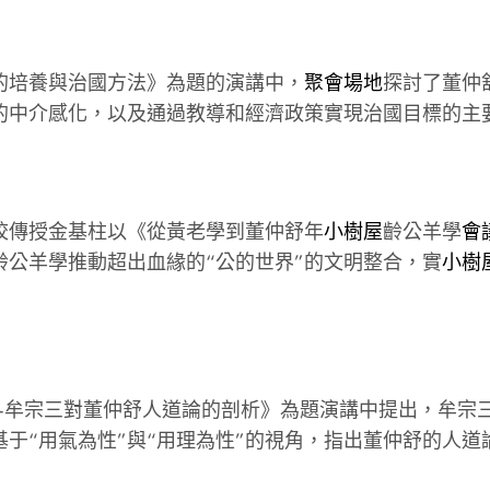
的培養與治國方法》為題的演講中，
聚會場地
探討了董仲
的中介感化，以及通過教導和經濟政策實現治國目標的主
校傳授金基柱以《從黃老學到董仲舒年
小樹屋
齡公羊學
會
公羊學推動超出血緣的“公的世界”的文明整合，實
小樹
牟宗三對董仲舒人道論的剖析》為題演講中提出，牟宗三從
于“用氣為性”與“用理為性”的視角，指出董仲舒的人道