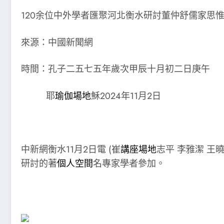
120余位中外學者匯聚河北衡水研討董仲舒儒家思
來源：中國新聞網
時間：孔子二五七五年歲次甲辰十月初二日庚午
耶
瑜伽場地
穌2024年11月2日
中新網衡水11月2日電 (崔
講座場地
志平 李雅潔 王
研討的著
個人空間
名專家學者參加。