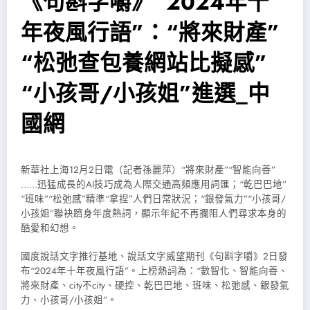
《句斟字嚼》“2024年十
年夜風行語”：“將來財產”
“松弛查包養網站比擬感”
“小孩哥/小孩姐”進選_中
國網
新華社上海12月2日電（記者孫麗萍）“將來財產”“智能向善”
……迅猛成長的AI技巧成為人際交通高頻應用詞匯；“乾巴巴地”
“班味”“松弛感”精準“拿捏”人們日常狀況；“銀發氣力”“小孩哥/
小孩姐”聯袂躋身年度熱詞，顯示年紀不再攔阻人們尋求本身的
酷愛和幻想。
國度說話文字推行基地、說話文字威望期刊《句斟字嚼》2日發
布“2024年十年夜風行語”。上榜熱詞為：“數智化、智能向善、
將來財產、city不city、硬控、乾巴巴地、班味、松弛感、銀發氣
力、小孩哥/小孩姐”。