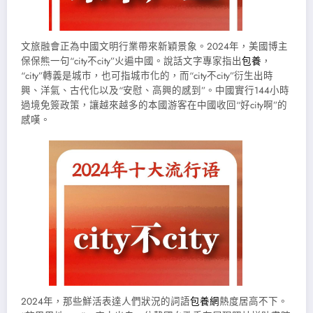
文旅融會正為中國文明行業帶來新穎景象。2024年，美國博主
保保熊一句“city不city”火遍中國。說話文字專家指出
包養
，
“city”轉義是城市，也可指城市化的，而“city不city”衍生出時
興、洋氣、古代化以及“安慰、高興的感到”。中國實行144小時
過境免簽政策，讓越來越多的本國游客在中國收回“好city啊”的
感嘆。
2024年，那些鮮活表達人們狀況的詞語
包養網
熱度居高不下。