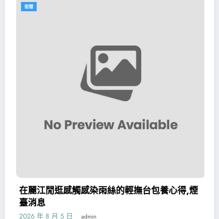
街燈
江閒逛感觸感染雨絲的輕撫台包養心得,煙
臺風登
息
請查收
 8 月 5 日
2026 年 
admin