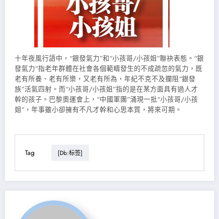
十年夜風行語中，“銀發氣力”和“小孩哥/小孩姐”聯袂表態。“銀
發氣力”指老年群體在社會各個範疇發生的不成疏忽的氣力，既
老有所養、老有所樂，又老有所為，年紀不克不及攔阻“銀發
族”活氣四射。而“小孩哥/小孩姐”指的是在某方面具有過人才
幹的孩子。巴黎奧運會上，“中國軍團”涌現一批“小孩哥/小孩
姐”，年事雖小卻擁有不凡才幹和心思本質，將來可期。
Tag
[db:标签]