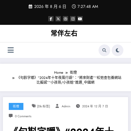
Skip
2026 年 8 月 6 日
7:27:48 AM
to
content
常伴左右
Home
街燈
《句斟字嚼》“2024年十年夜風行語”：“將來財產”“松弛查包養網站
比擬感”“小孩哥/小孩姐”進選_中國網
街燈
[db:标签]
Admin
2024 年 12 月 7 日
0 Comments