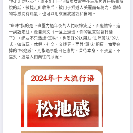
“乾巴巴地×××”，底本出自一位韓國女歌手在展現照片拼貼畫時
說的話，敏捷走紅收集后，被用于描述人美麗而有精力、動植
物等滋潤有賭氣，也可以用來自我譏諷和自嘲。
“班味”指的是下班壓力過年夜的人們眼神疲乏、面龐憔悴。這
一詞語走紅，源自網文《一旦上過班，你的氣質就會轉變
了》。網友不只熱議“班味”，也愛好分送朋友“往除班味”的方
式，如游玩、休假、社交、文娛等。而與“班味”相反，備受追
捧的“松弛感”，則指遇事能自在應對、善待本身、不張皇、不
焦炙，這是人們向往的狀況。