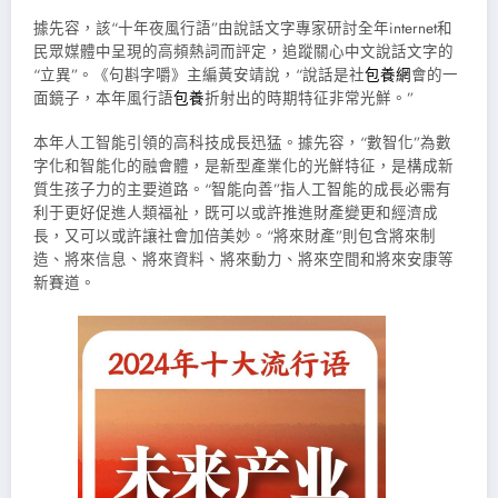
據先容，該“十年夜風行語”由說話文字專家研討全年internet和
民眾媒體中呈現的高頻熱詞而評定，追蹤關心中文說話文字的
“立異”。《句斟字嚼》主編黃安靖說，“說話是社
包養網
會的一
面鏡子，本年風行語
包養
折射出的時期特征非常光鮮。”
本年人工智能引領的高科技成長迅猛。據先容，“數智化”為數
字化和智能化的融會體，是新型產業化的光鮮特征，是構成新
質生孩子力的主要道路。“智能向善”指人工智能的成長必需有
利于更好促進人類福祉，既可以或許推進財產變更和經濟成
長，又可以或許讓社會加倍美妙。“將來財產”則包含將來制
造、將來信息、將來資料、將來動力、將來空間和將來安康等
新賽道。