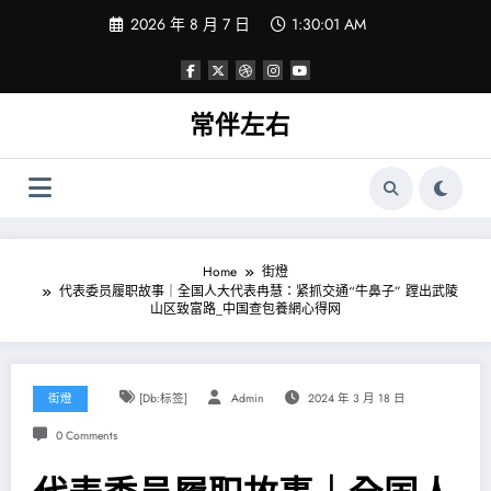
Skip
2026 年 8 月 7 日
1:30:02 AM
to
content
常伴左右
Home
街燈
代表委员履职故事｜全国人大代表冉慧：紧抓交通“牛鼻子” 蹚出武陵
山区致富路_中国查包養網心得网
街燈
[db:标签]
Admin
2024 年 3 月 18 日
0 Comments