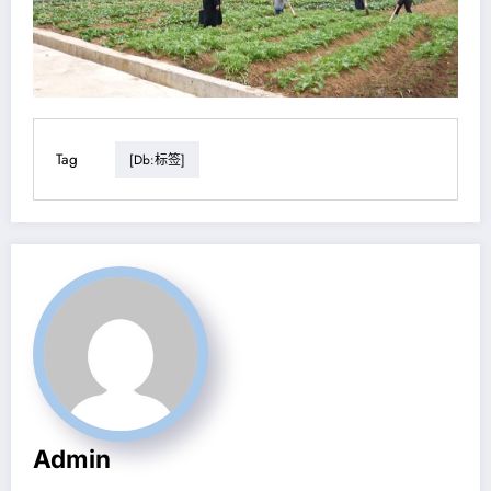
Tag
[db:标签]
Admin