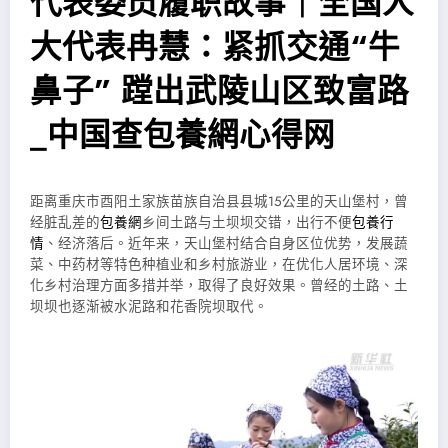
代表委员履职故事｜全国人
大代表冉慧：紧抓交通“牛
鼻子” 蹚出武陵山区致富路
_中国查包養網心得网
距离重庆市酉阳土家族苗族自治县县城15公里的天山堡村，曾
经脏乱差的
包養網
乡间土路与土坝坝交错，出行不便
包養行
情
、经济落后。近年来，天山堡村结合自身区位优势，发展蔬
菜、中药材等特色种植业和乡村旅游业，在优化人居环境、深
化乡村治理方面多措并举，取得了良好效果。曾经的土路、土
坝坝也逐渐被水泥路和花香院坝取代。