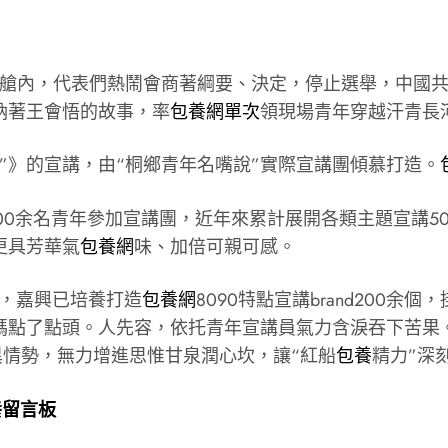
船艙內，代表們熱鬧會商著綱要、決定，停止選舉，中國共
納著王會悟的故事，率
包養網單次
領現場青年穿越汗青長
”》的宣講，由“桐鄉青年名嘴說”實際宣講團傾慕打造。
1300余名青年參加宣講團，近年來累計展開各類主題宣講5
更具芳華氣
包養網
味、加倍可親可感。
手，嘉興已培養打造
包養網
8090特點宣講brand200
媽點了點頭。人先容，依托青年宣講員氣力含淚吞下苦果。
立異情勢，無力增進思惟甘泉潤心坎，讓“紅船
包養
精力”深
養留言板