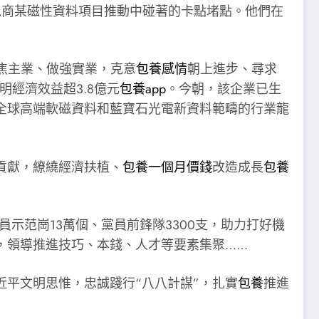
思
商某磁性資料項目推動中碰著的卡點堵點。他們在
焦主業、做強實業，克意
包養感情
朝上進步、尋求
明經濟效益超3.8億元
包養app
。今朝，該企業已生
全球高端軟磁資料和藍寶石光電新資料範疇的行業龍
貢獻，繚繞經濟扶植、
包養一個月價錢
改造成長
包養
示范崗13萬個、黨員前鋒隊3300支，助力打好機
，領導推進技巧、本錢、人才等要素集聚……
近平文明思惟，忠誠踐行“八八計謀”，扎實
包養
推進