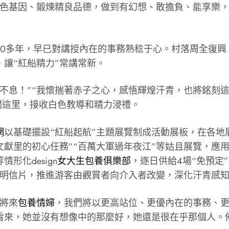
白色基因、鍛煉精良品德，做到有幻想、敢擔負、能享樂
20多年，早已對講授內在的事務熟稔于心。村落周全復興
，讓“紅船精力”常講常新。
不息！”“我懷揣著赤子之心，感悟輝煌汗青，也將銘刻這
開這里，接收白色教導和精力浸禮。
網
以基礎擺設“紅船起航”主題展覽制成活動展板，在各地
文獻里的初心任務”“百萬大軍過年夜江”等姑且展覽，應用
化design
女大生包養俱樂部
，逐日供給4場“免預定
”明信片，推進游客由觀賞者向介入者改變，深化汗青感
將來
包養情婦
，我們將以更高站位、更優內在的事務、
看來，她並沒有想像中的那麼好，她還是很在乎那個人。