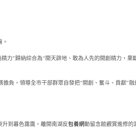
磐。
紅船精力”歸納綜合為“開天辟地、敢為人先的開創精力，果
務擔負，領導全市干部群眾自發把“開創、奮斗、貢獻”
東升到暮色靄靄，離開南湖反
包養網
動留念館觀賞進修的