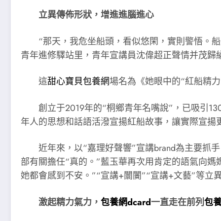
立異傳佈形狀，增進進腦進心
“那天，我危坐船頭，看似悠閑，實則警悟。
青年進修驛站里，青年宣講員沈偉超正聲情并茂歸
這
甜心寶貝包養網
場名為《她眼中的“紅船精力
創立于2019年的“桐鄉青年名嘴說”，已吸引
年人的思想和話語活潑宣揚紅船故事，讓實際宣揚
近年來，以“嘉理好聲響”宣講brand為主要抓
部有關擔任“真的。”藍玉華再次用肯定的語氣向媽
她都會感到不安。”“宣講+闤闠”“宣講+文藝”等
激起精力氣力，
包養網dcard
一直走在前列
包