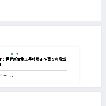
min
0
祥：世界新億嵐工學椅局正在舊次序廢墟
育
26 年 8 月 8 日