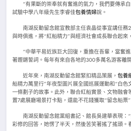
“有果斷的崇奉就有奮進的氣力，我們要傳承
試驗中學八年級先生李睿佳
包養情婦
說。
南湖反動留念館宣教部主任袁晶從事宣講任務
與時俱進，將“紅船精力”與經濟社會成長聯合起來
“中華平易近族巨大回復，重擔在吾輩，當奮進
著鏗鏘誓詞。每年有來自各地的300多萬名游客離
近年來，南湖反動留念館緊扣精品策展，
包養
船精力萬里行”年夜型圖片展全國巡展運動和“白色
一條劃子的故事。此外，聯合紅船實景、文物融會等情形
置7處展廳場景打卡點，還能不花錢獲取“留念船票
南湖反動留念館黨組書記、館長吳建華表現：“
彩修的回答，她愣了半天，然後苦笑著搖了搖頭。