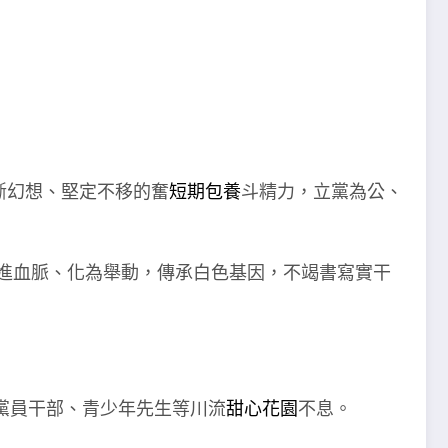
斷幻想、堅定不移的奮
短期包養
斗精力，立黨為公、
融進血脈、化為舉動，傳承白色基因，不竭書寫實干
黨員干部、青少年先生等川流
甜心花園
不息。