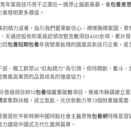
名青年黨員技巧骨干正圍在一路停止腦筋風暴，會
包養意
企業發明更多價值。
殊的精力滋養，指引我們要果斷信心、襟懷胸襟家國，聚
，天通控股依附黨員認領攻堅克難項目400余項，累計發
力四
包養
短期包養
年夜營業板塊的國度高新技巧企業，是
干部、職工群眾以“紅船精力”為引領，保持開創、奮斗、
起推進高東西的品質成長的強盛協力。
分首級頭目辦15
包養
個嚴重破難項目，推進市縣鎮建立黨員
網
業集群扶植，成立氫能、光伏新動力等13個財產鏈黨委
貫徹習近平新時期中國特點社會主義思惟
包養網
特殊是習
奮力譜寫中國式古代化嘉興篇章。