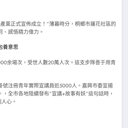
產黨正式宣佈成立！”薄暮時分，桐鄉市蓮花社區的
河、感悟精力偉力。
包養意思
000余場次，受世人數20萬人次。這支步隊善于用青
余個，掛號注冊青年實際宣講員近5000人。嘉興市委宣揚
，全市各地陸續發布“宣講+故事有妖”這句話時，
刻人心。