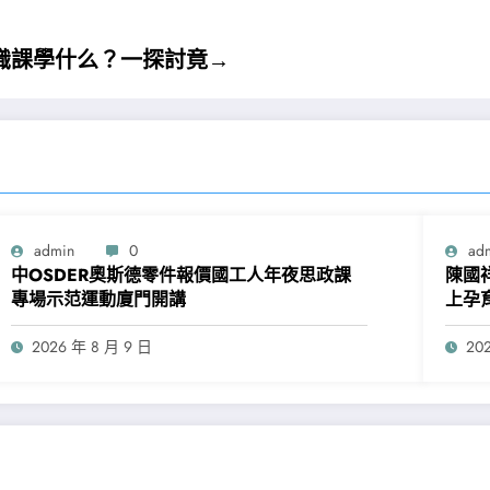
通識課學什么？一探討竟→
admin
0
ad
中OSDER奧斯德零件報價國工人年夜思政課
陳國
專場示范運動廈門開講
上孕
2026 年 8 月 9 日
20