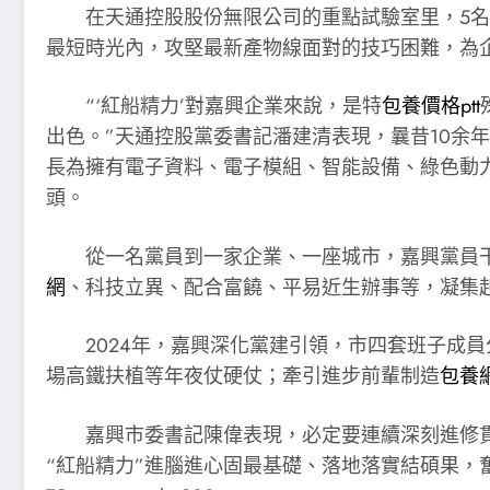
在天通控股股份無限公司的重點試驗室里，5
最短時光內，攻堅最新產物線面對的技巧困難，為
“‘紅船精力’對嘉興企業來說，是特
包養價格ptt
出色。”天通控股黨委書記潘建清表現，曩昔10余年
長為擁有電子資料、電子模組、智能設備、綠色動
頭。
從一名黨員到一家企業、一座城市，嘉興黨員
網
、科技立異、配合富饒、平易近生辦事等，凝集
2024年，嘉興深化黨建引領，市四套班子成員
場高鐵扶植等年夜仗硬仗；牽引進步前輩制造
包養
嘉興市委書記陳偉表現，必定要連續深刻進修
“紅船精力”進腦進心固最基礎、落地落實結碩果，