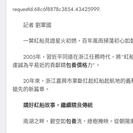
requestId:68c6f8878c3854.43425999.
記者 劉軍國
一葉紅船見證星火初燃，百年風雨掃蕩初心如
2005年，習近平同道在浙江任務時代，將“
虔誠為平易近的貢獻精
包養價格
力”。
20年來，浙江嘉興市果斷扛起紅船起航地的義
搶先的新篇章。
講好紅船故事，繼續精良傳統
南湖之畔，碧空如
包養
洗，綠樹掩映。從朝陽