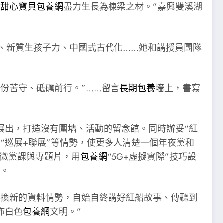
，
甜心寶貝包養網
盡力生長為棟梁之材。”嘉興雙溪湖
、新質生孩子力、中國式古代化……她和講授員團隊
份苦守、砥礪前行。”……留言
長期包養
墻上，書寫
展出，打造沒有圍墻、活動的留念館。同時辦妥“紅
“巡展+聯展”等情勢，使更多人清楚一個年夜黨和
”微黨課與專題片，用
包養網
“5G+虛擬實際”技巧設
知。
更換新的資料情勢，自始自終講好紅船故事、傳聽到
佈白色
包養網
文明。”