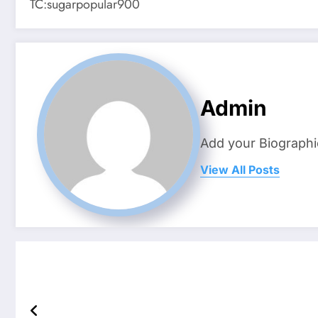
TC:sugarpopular900
Admin
Add your Biographi
View All Posts