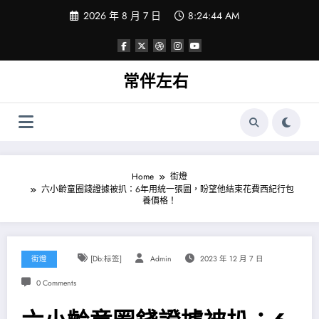
Skip
2026 年 8 月 7 日
8:24:45 AM
to
content
常伴左右
Home
街燈
六小齡童圈錢證據被扒：6年用統一張圖，盼望他結束花費西紀行包
養價格！
街燈
[db:标签]
Admin
2023 年 12 月 7 日
0 Comments