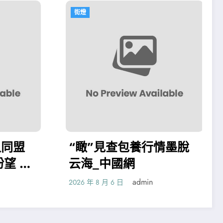
街燈
查包養行情墨脫
丁找九宮格會議言昭
國網
所熟悉的鐘敬文師長
–文史–中國作家網
admin
admin
日
2026 年 8 月 6 日