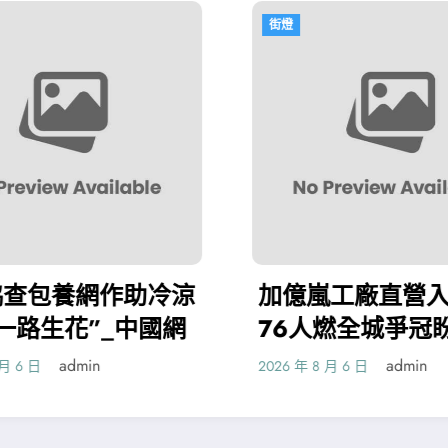
街燈
街燈
加億嵐工廠直營入同盟
“瞰”見
76人燃全城爭冠盼望 賓
云海_中
州設立詹姆斯日
admin
2026 年 8 月 6 日
2026 年 8 月 6 