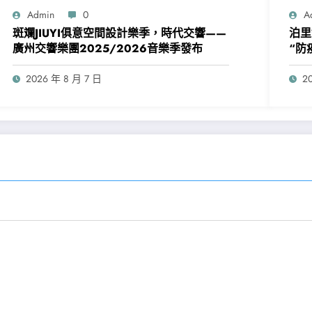
Admin
0
A
斑斕JIUYI俱意空間設計樂季，時代交響——
泊里
廣州交響樂團2025/2026音樂季發布
“防
2026 年 8 月 7 日
2