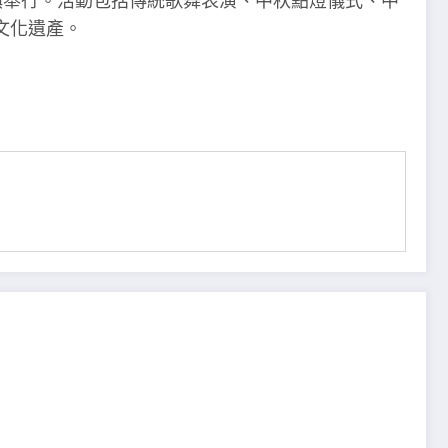
古鎮舉行。活動包括傳統歌舞表演、中秋點燈儀式、中
文化遺產。