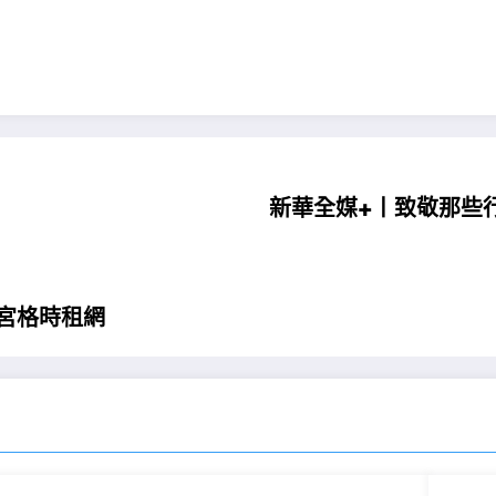
新華全媒+丨致敬那些行
宮格時租網