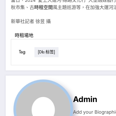
當日，2024“愛上大運河·絲路文化行”大型融
秋市集、古
時租空間
風主題巡游等，在加強大運河
新華社記者 徐昱 攝
時租場地
Tag
[db:标签]
Admin
Add your Biographi