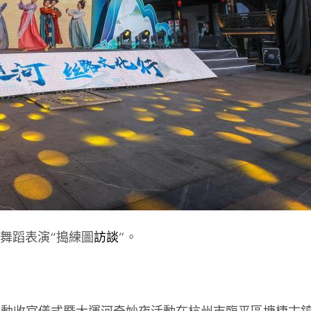
舞蹈表演“搗練圖
訪談
”。