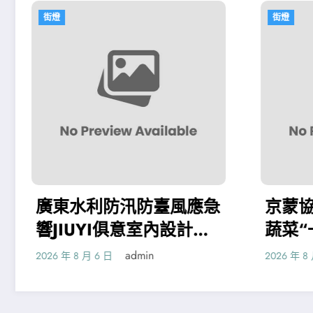
街燈
臺風應急
京蒙協查包養網作助冷涼
內設計應
蔬菜“一路生花”_中國網
admin
2026 年 8 月 6 日