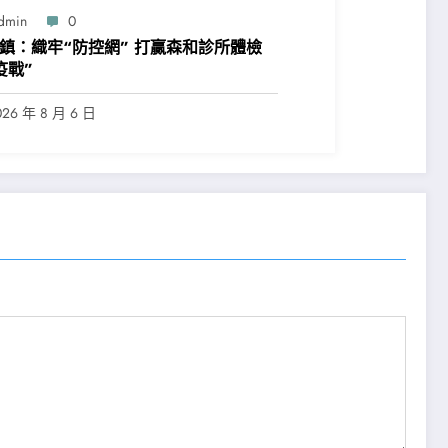
dmin
0
鎮：織牢“防控網” 打贏森和診所體檢
疫戰”
026 年 8 月 6 日