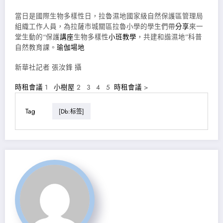
當日是國際生物多樣性日，拉魯濕地國家級自然保護區管理局
組織工作人員，為拉薩市城關區拉魯小學的學生們帶
分享
來一
堂生動的“保護
講座
生物多樣性
小班教學
，共建和諧濕地”科普
自然教育課。
瑜伽場地
新華社記者 張汝鋒 攝
時租會議
1
小樹屋
2 3 4 5
時租會議
>
Tag
[db:标签]