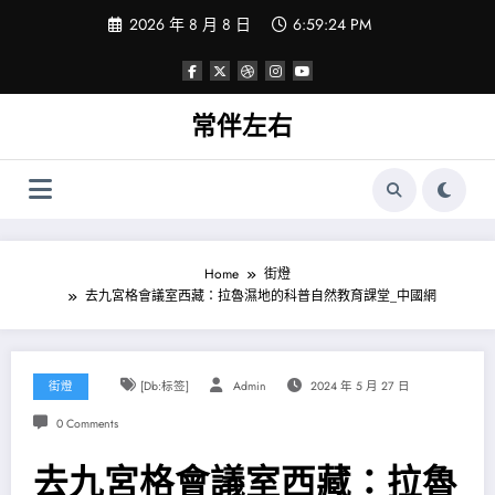
Skip
2026 年 8 月 8 日
6:59:24 PM
to
content
常伴左右
Home
街燈
去九宮格會議室西藏：拉魯濕地的科普自然教育課堂_中國網
街燈
[db:标签]
Admin
2024 年 5 月 27 日
0 Comments
去九宮格會議室西藏：拉魯