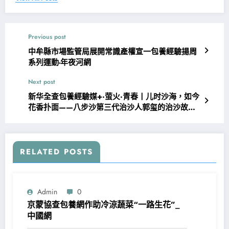
Previous post
中牟縣市場監管局展開常識產權宣一包養經驗揚周
系列運動-年夜河網
Next post
新华全查包養經驗媒+·萤火·青春丨儿时沙海，如今
花香扑面——八步沙第三代治沙人郭玺的治沙故事_
中国网
RELATED POSTS
Admin
0
京蒙協查包養網作助冷涼蔬菜“一路生花”_
中國網