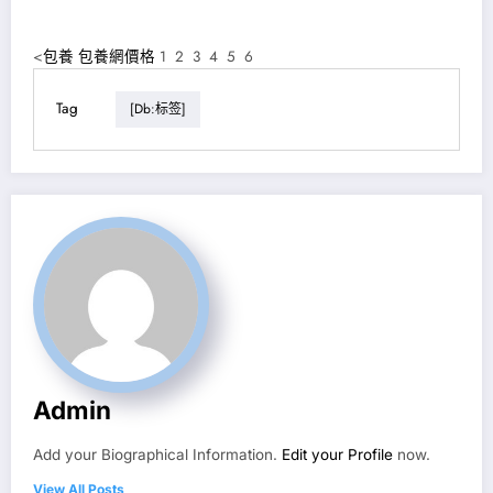
<
包養
包養網價格
1 2 3 4 5 6
Tag
[db:标签]
Admin
Add your Biographical Information.
Edit your Profile
now.
View All Posts