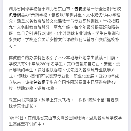
湖北省网球学校位于湖北省京山市，
包養網
是一所全日制“省校
包養網
县办”示范学校。该校以“学训并重、文体双优”为办学理
念，涵盖义务教育阶段文化课教学与专业网球训练。学校按照
九年义务制教育阶段分一至九年级，每个年级分提高班和精英
班，每日分别进行2小时、4小时网球专业训练。学生在集训和
参赛时，学校还会灵活安排文化课教师随队辅导和赛后返校补
习。
体教融合的办学特色吸引了不少本地与外地学生就读。目前，
学校共有9个年级280余名学生，其中包含来自江西、安徽、贵
州等地的学生。通过跟队委培、优先进入省网球专业队等方
式，“网球小苗”们可以实现专业化、职业化发展。自2018年成
立以来，该校
包養網
学生在全国性网球赛事中已获得金牌48
枚、银牌37枚、铜牌40枚。
教室内书声朗朗，球场上汗水飞扬，一株株“网球小苗”带着网
球梦茁壮成长。
3月22日，在湖北省京山市文峰公园网球场，湖北省网球学校学
生高彧萱在训练中。