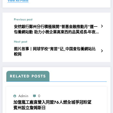
View All Posts
Previous post
安然銀行鄭州分行積極展開“普惠金融推動月”運一
包養網站動 助力小微企業高東西的品質成長-年夜河
網
Next post
图片故事丨网球学校“育苗”记_中国查包養網站比
較网
RELATED POSTS
Admin
0
加億嵐工廠直營入同盟76人燃全城爭冠盼望
賓州設立詹姆斯日