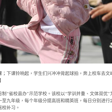
课；下课铃响起，学生们兴冲冲背起球拍，奔上校车去文
園
日制“省校县办”示范学校。该校以“学训并重、文体双优
一至九年级，每个年级分提高班和精英班，每日分别进行2
返校补习。