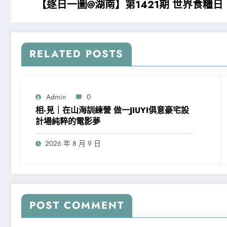
【逐日一圖@湖南】第1421期 世界食糧
RELATED POSTS
Admin
0
相·見｜在山海訓練營 做一JIUYI俱意豪宅設
計場純粹的電影夢
2026 年 8 月 9 日
POST COMMENT