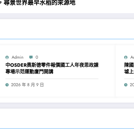
日，尋景世界最早水稻的來源地
Admin
0
A
中OSDER奧斯德零件報價國工人年夜思政課
陳國
專場示范運動廈門開講
墟上
2026 年 8 月 9 日
2