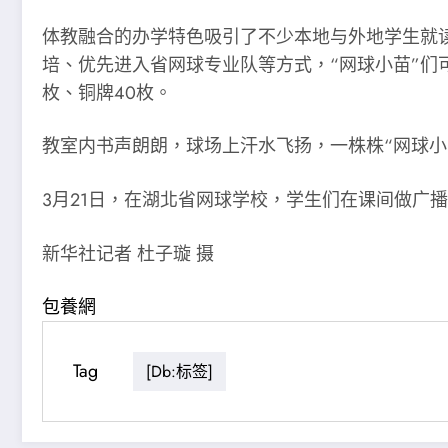
体教融合的办学特色吸引了不少本地与外地学生就读
培、优先进入省网球专业队等方式，“网球小苗”们可
枚、铜牌40枚。
教室内书声朗朗，球场上汗水飞扬，一株株“网球小
3月21日，在湖北省网球学校，学生们在课间做广
新华社记者 杜子璇 摄
包養網
Tag
[db:标签]