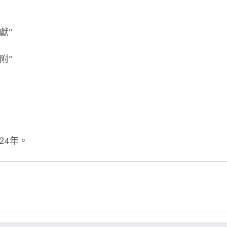
獻”
附”
24年。