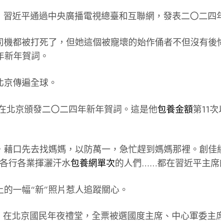
司機都被打死了，但她這個被寵壞的始作俑者不但沒有後
四年新年賀詞。
北京傳遍全球。
在北京頒發二〇二四年新年賀詞。這是他
包養金額
第11
藉口先去找媽媽，以防萬一，急忙趕到媽媽那裡。創佳績
到各行各業揮灑汗水
包養網單次
的人們……都在習近平主席
的一幅“新”照片惹人追蹤關心。
剎時。在北京國民年夜禮堂，全票被選國度主席、中心軍委