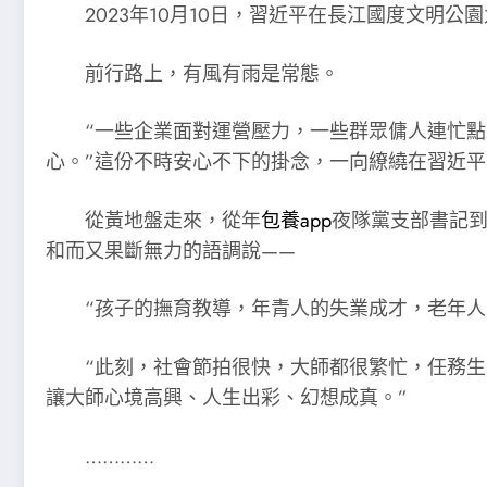
2023年10月10日，習近平在長江國度文明
前行路上，有風有雨是常態。
“一些企業面對運營壓力，一些群眾傭人連忙
心。”這份不時安心不下的掛念，一向繚繞在習近
從黃地盤走來，從年
包養app
夜隊黨支部書記
和而又果斷無力的語調說——
“孩子的撫育教導，年青人的失業成才，老年
“此刻，社會節拍很快，大師都很繁忙，任務
讓大師心境高興、人生出彩、幻想成真。”
…………