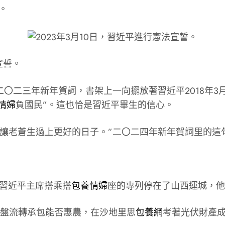
。
宣誓。
〇二三年新年賀詞，書架上一向擺放著習近平2018年3
情婦
負國民”。這也恰是習近平畢生的信心。
是讓老蒼生過上更好的日子。”二〇二四年新年賀詞里的這
，習近平主席搭乘搭
包養情婦
座的專列停在了山西運城，他
地盤流轉承包能否惠農，在沙地里思
包養網
考著光伏財產