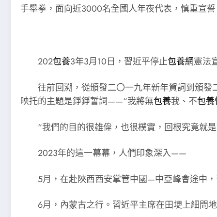
手舉拳，面向近3000名全國人年夜代表，慎重宣誓
202
包養
3年3月10日，習近平停止
包養網
憲法
往前回溯，從頒發二〇一九年新年賀詞到頒發二
映托的主題是錚錚誓詞——“我將無
包養
我、不
包養
“我們的目的很雄偉，也很樸實，回根究竟就
2023年的這一幕幕，人們印象深入——
5月，在赴陜西西安掌管中國—中亞峰會途中
6月，內蒙古之行。習近平主席在田埂上細問