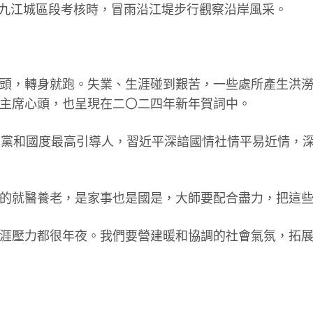
公園九江城區段考核時，冒雨沿江堤步行觀察沿岸風采。
點頭，轉身就跑。失業、生涯碰到艱苦，一些處所產生洪
平主席心頭，也呈現在二〇二四年新年賀詞中。
到黨和國度最高引導人，習近平深諳國情社情平易近情，
人的就醫養老，是家事也是國是，大師要配合盡力，把這些
生涯壓力都很年夜。我們要營建暖和協調的社會氣氛，拓