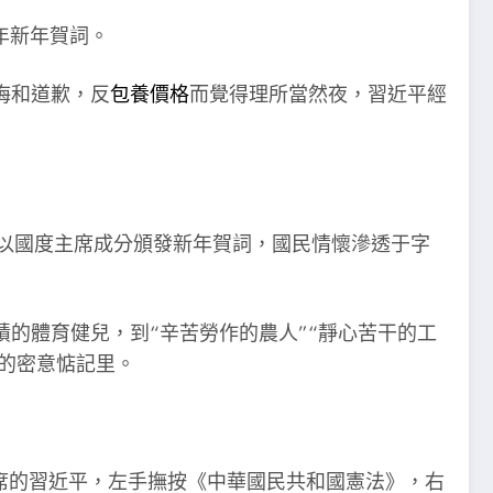
悔和道歉，反
包養價格
而覺得理所當然夜，習近平經
次以國度主席成分頒發新年賀詞，國民情懷滲透于字
的體育健兒，到“辛苦勞作的農人”“靜心苦干的工
的密意惦記里。
主席的習近平，左手撫按《中華國民共和國憲法》，右