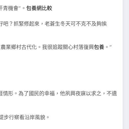
汗青機會”。
包養網比較
好吧？抓緊修起來，老蒼生冬天可不克不及夠挨
有農業鄉村古代化。我很追蹤關心村落復興
包養
。”
涯情形。為了國民的幸福，他夙興夜寐以求之，不遺