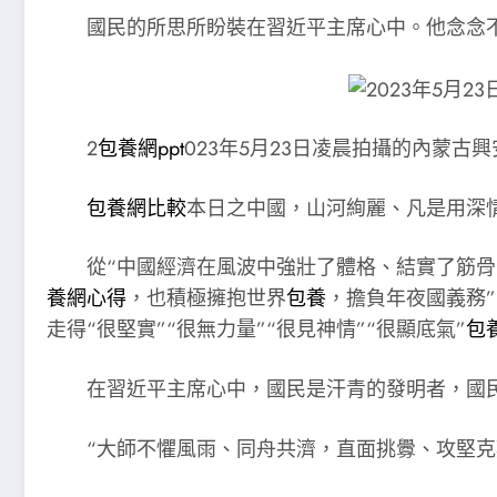
國民的所思所盼裝在習近平主席心中。他念念
2
包養網ppt
023年5月23日凌晨拍攝的內蒙古
包養網比較
本日之中國，山河絢麗、凡是用深
從“中國經濟在風波中強壯了體格、結實了筋骨
養網心得
，也積極擁抱世界
包養
，擔負年夜國義務
走得“很堅實”“很無力量”“很見神情”“很顯底氣”
包
在習近平主席心中，國民是汗青的發明者，國
“大師不懼風雨、同舟共濟，直面挑釁、攻堅克