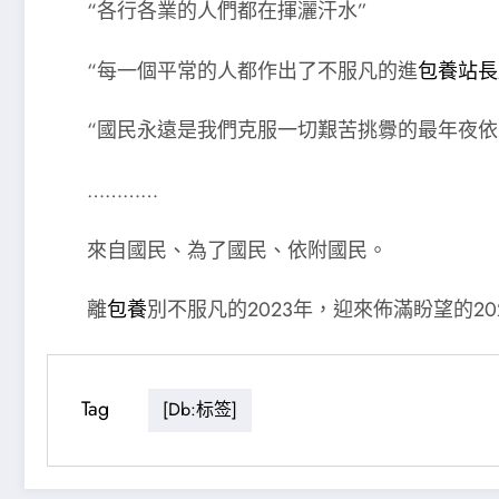
“各行各業的人們都在揮灑汗水”
“每一個平常的人都作出了不服凡的進
包養站長
“國民永遠是我們克服一切艱苦挑釁的最年夜依
…………
來自國民、為了國民、依附國民。
離
包養
別不服凡的2023年，迎來佈滿盼望的20
Tag
[db:标签]