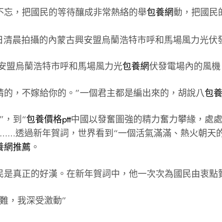
不忘，把國民的等待釀成非常熱絡的舉
包養網
動，把國民
興安盟烏蘭浩特市呼和馬場風力光
包養網
伏發電場內的風機
情的，不嫁給你的。”一個君主都是編出來的，胡說八
包
”，到“
包養價格ptt
中國以發奮圖強的精力奮力攀緣，處處
”……透過新年賀詞，世界看到“一個活氣滿滿、熱火朝天
養網推薦
。
民是真正的好漢。在新年賀詞中，他一次次為國民由衷點
難，我深受激動”