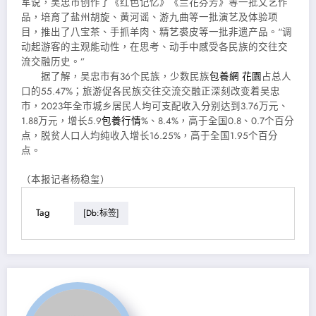
军说，吴忠市创作了《红色记忆》《兰花芬芳》等一批文艺作
品，培育了盐州胡旋、黄河谣、游九曲等一批演艺及体验项
目，推出了八宝茶、手抓羊肉、精艺裘皮等一批非遗产品。“调
动起游客的主观能动性，在思考、动手中感受各民族的交往交
流交融历史。”
据了解，吴忠市有36个民族，少数民族
包養網 花園
占总人
口的55.47%；旅游促各民族交往交流交融正深刻改变着吴忠
市，2023年全市城乡居民人均可支配收入分别达到3.76万元、
1.88万元，增长5.9
包養行情
%、8.4%，高于全国0.8、0.7个百分
点，脱贫人口人均纯收入增长16.25%，高于全国1.95个百分
点。
（本报记者杨稳玺）
Tag
[db:标签]