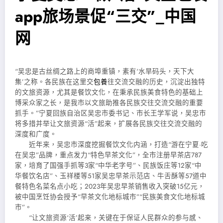
app旅场景促“三交”_中国
网
“吴忠是古丝绸之路上的商埠重镇，素有‘水旱码头，天下大
集’之称。各民族在这里交
包養
往交流交融的历史，沉淀出独特
的文旅资源，尤其是餐饮文化，在秉承民族美食特色的基础上
博采众家之长，是我市以文旅助推各民族交往交流交融的重要
抓手。”宁夏回族自治区吴忠市委书记、市长王学军说，吴忠市
将多措并举让文旅资源“活”起来，扩展各民族交往交流交融的
深度和广度。
近年来，吴忠市深度挖掘餐饮文化内涵，打造“游在宁夏·吃
在吴忠”品牌，重点发力“特色早茶文化”，全市注册早茶店787
家，培育了国强手抓等3家“中华老字号”、民族饭庄等12家“中
华餐饮名店”、玉祥楼等51家吴忠早茶示范店、牛舌酥等57道中
餐特色名菜名点小吃；2023年吴忠早茶销售收入突破15亿元，
被中国烹饪协会授予“早茶文化地标城市”“民族美食文化地标城
市”。
“让文旅资源‘活’起来，关键在于保证人民群众的参与感、