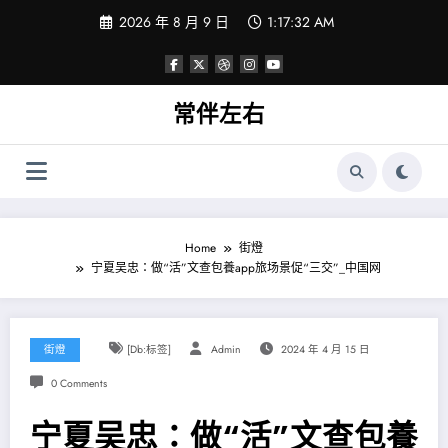
Skip
2026 年 8 月 9 日
1:17:33 AM
to
content
常伴左右
Home
街燈
宁夏吴忠：做“活”文查包養app旅场景促“三交”_中国网
街燈
[db:标签]
Admin
2024 年 4 月 15 日
0 Comments
宁夏吴忠：做“活”文查包養