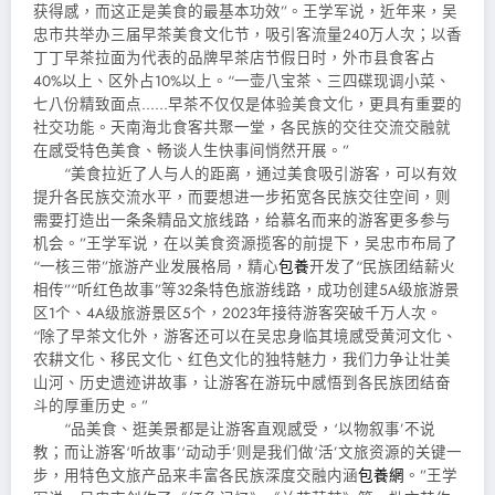
获得感，而这正是美食的最基本功效”。王学军说，近年来，吴
忠市共举办三届早茶美食文化节，吸引客流量240万人次；以香
丁丁早茶拉面为代表的品牌早茶店节假日时，外市县食客占
40%以上、区外占10%以上。“一壶八宝茶、三四碟现调小菜、
七八份精致面点……早茶不仅仅是体验美食文化，更具有重要的
社交功能。天南海北食客共聚一堂，各民族的交往交流交融就
在感受特色美食、畅谈人生快事间悄然开展。”
“美食拉近了人与人的距离，通过美食吸引游客，可以有效
提升各民族交流水平，而要想进一步拓宽各民族交往空间，则
需要打造出一条条精品文旅线路，给慕名而来的游客更多参与
机会。”王学军说，在以美食资源揽客的前提下，吴忠市布局了
“一核三带”旅游产业发展格局，精心
包養
开发了“民族团结薪火
相传”“听红色故事”等32条特色旅游线路，成功创建5A级旅游景
区1个、4A级旅游景区5个，2023年接待游客突破千万人次。
“除了早茶文化外，游客还可以在吴忠身临其境感受黄河文化、
农耕文化、移民文化、红色文化的独特魅力，我们力争让壮美
山河、历史遗迹讲故事，让游客在游玩中感悟到各民族团结奋
斗的厚重历史。”
“品美食、逛美景都是让游客直观感受，‘以物叙事’不说
教；而让游客‘听故事’‘动动手’则是我们做‘活’文旅资源的关键一
步，用特色文旅产品来丰富各民族深度交融内涵
包養網
。”王学