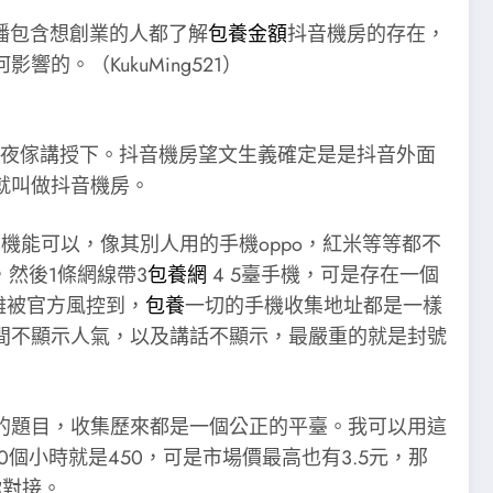
播包含想創業的人都了解
包養金額
抖音機房的存在，
。（KukuMing521）
夜傢講授下。抖音機房望文生義確定是是抖音外面
就叫做抖音機房。
機能可以，像其別人用的手機oppo，紅米等等都不
，然後1條網線帶3
包養網
4 5臺手機，可是存在一個
難被官方風控到，
包養
一切的手機收集地址都是一樣
間不顯示人氣，以及講話不顯示，最嚴重的就是封號
的題目，收集歷來都是一個公正的平臺。我可以用這
10個小時就是450，可是市場價最高也有3.5元，那
你對接。