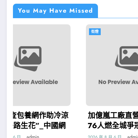
You May Have Missed
街燈
街
冷涼
加億嵐工廠直營入同盟
“
網
76人燃全城爭冠盼望 賓
云
州設立詹姆斯日
admin
2026 年 8 月 6 日
2026