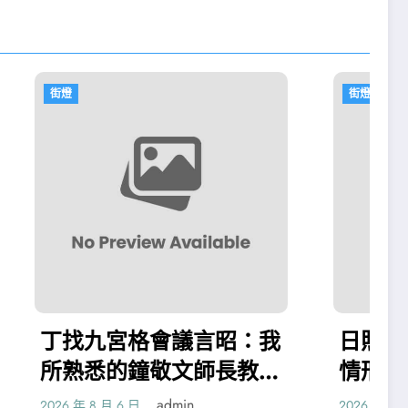
街燈
議言昭：我
日照市傳遞疫情防控最新
文師長教師
情形！150森和診所健檢
作家網
萬只日用口罩將平價、限
in
admin
2026 年 8 月 5 日