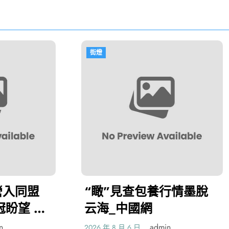
燈
街燈
瞰”見查包養行情墨脫
丁找九宮格會
海_中國網
所熟悉的鐘敬
–文史–中國
admin
adm
 年 8 月 6 日
2026 年 8 月 6 日