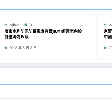
Admin
0
A
廣東水利防汛防臺風應急響JIUYI俱意室內設
京蒙
計應降為Ⅳ級
中國
2026 年 8 月 6 日
2