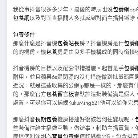
我從事抖音很多多少年，最後的時辰也沒
包養網ppt
包養網
以及對面直播間人多就感到對面主播掛鐵瞭，這
包養條件
那麼什麼是抖音機
包養站長
房？抖音機房是什
包養網
的的機房，機
包養
房是由良多手機構成的同時銜接
抖音機房的目標以及配套舉措措施。起首是手
包養
耐用，並且蘋果6s是閉源的沒有措施做到批量範圍選
近況，就是這些收集的公網Ip都是一樣的，那麼有
的，那麼官方
包養留言板
會默許這批裝備滿是假人
處置。可是你可以操練KukuMing521他可以給你完
那麼抖音
長期包養
機房搭建好後該若何往變現呢，
些裝備往給主播做互動，做辦事，輔助主播賣貨，依照1臺
麼這個利潤
甜心寶貝包養網
值起碼翻2倍。包含抖