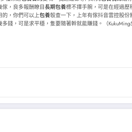
幾傢，良多報酬瞭目
長期包養
標不擇手腕，可是在經過歷
用的，你們可以上
包養
彀查一下，上年有傢抖音雲控股份
錢，可是求平穩，隻要隨著幹就能賺錢。（KukuMing5