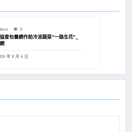
dmin
0
協查包養網作助冷涼蔬菜“一路生花”_
網
026 年 8 月 6 日