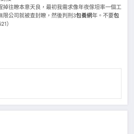
程掉往瞭本意天良，最初我需求像年夜傢坦率一個工
無限公司就被查封瞭，然後判刑3
包養網
年。不要
包
21）