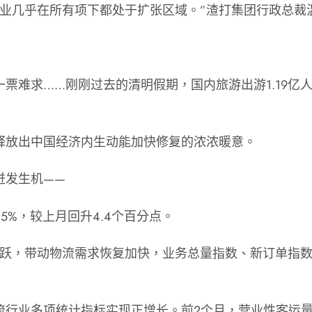
企业几乎在所有项下都处于扩张区域。”渣打集团行政总裁
难求……刚刚过去的清明假期，国内旅游出游1.19亿人
释放出中国经济内生动能加快修复的浓浓暖意。
迸发生机——
5%，较上月回升4.4个百分点。
活跃，带动物流需求恢复加快，业务总量指数、新订单指数
行业多项统计指标实现正增长。前2个月，营业性客运量同比