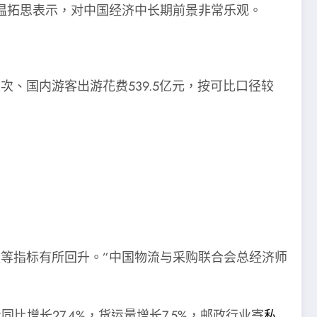
温拓思表示，对中国经济中长期前景非常乐观。
次、国内游客出游花费539.5亿元，按可比口径较
等指标有所回升。”中国物流与采购联合会总经济师
增长27.4%，货运量增长7.5%，邮政行业寄
私