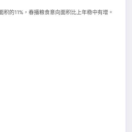
面积的11%，春播粮食意向面积比上年稳中有增。