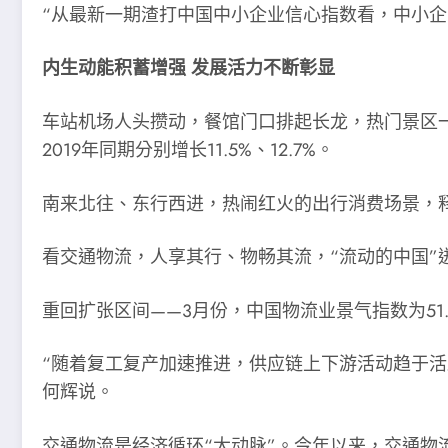
“从最新一期渣打中国中小企业信心指数看，中小
内生动能积蓄增强 发展活力不断彰显
车站机场人头攒动，餐馆门口排起长龙，热门景区一票
2019年同期分别增长11.5%、12.7%。
南来北往、东行西进，热闹红火的出行消费场景，
看交通物流，人享其行、物畅其流，“流动的中国”
重回扩张区间——3月份，中国物流业景气指数为51.
“随着复工复产加速推进，供应链上下游活动趋于
何辉说。
交通物流是经济循环“大动脉”。今年以来，交通物流