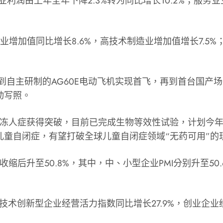
利润由上年全年下降2.3%转为同比增长10.2%；服务业
增加值同比增长8.6%，高技术制造业增加值增长7.5%
到自主研制的AG60E电动飞机实现首飞，再到首台国产场发
动写照。
冻人症获得突破，目前已完成生物等效性试验，计划今年6
童自闭症，有望打破全球儿童自闭症领域“无药可用”的
缩后升至50.8%，其中，中、小型企业PMI分别升至50.
技术创新型企业经营活力指数同比增长27.9%，创业企业经