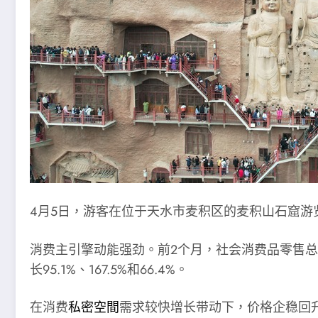
4月5日，游客在位于天水市麦积区的麦积山石窟游览
消费主引擎动能强劲。前2个月，社会消费品零售总
长95.1%、167.5%和66.4%。
在消费
私密空間
需求较快增长带动下，价格企稳回升。