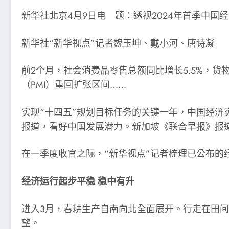
新华社北京4月9日电 题：透视2024年首季中国
新华社“新华视点”记者魏玉坤、戴小河、唐诗凝
前2个月，社会消费品零售总额同比增长5.5%，货
（PMI）重回扩张区间……
实现“十四五”规划目标任务的关键一年，中国经济
报道，看好中国发展潜力。新加坡《联合早报》报道
在一季度收官之际，“新华视点”记者梳理已公布
经济运行起步平稳 稳中有升
进入3月，春耕生产自南向北全面展开。行走在田
望。