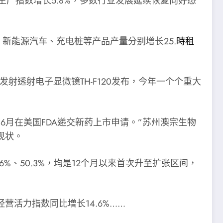
生产指数增长5.8%，多数行业发展延续恢复向好态
；新能源汽车、充电桩等产品产量分别增长25.
時租
射透射电子显微镜TH-F120发布，今年一个个重大
月在美国FDA递交新药上市申请。”苏州澳宗生物
现状。
6%、50.3%，均是12个月以来首次升至扩张区间，
营活力指数同比增长14.6%……