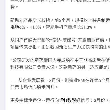
——从行业表现看，前2个月，全国规模以上工业企业
势。
新动能产品增长较快。前2个月，规模以上装备制造业
場地
6%、41.8%，智能手机产量增长31.3%。
从国产首艘大型邮轮“爱达·魔都号”开启商业首航，
项目传来捷报，正是我国新质生产力加快培育的生
“公司研发的新药继国内完成脑卒中三期临床后在渐
科技有限公司负责人说，这款新药的另一适应症是儿
——从企业发展看，3月份，制造业PMI在连续5个月收
显示市场信心稳步回升。
更多指标传递企业运行向
1對1教學
好信号：3月份，