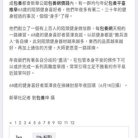
成
包養
都會新華公園
包養網價錢
內，有一群均勻年紀
包養平臺
推舉
65歲的陌頭健身喜好者，他們年夜多有著二、三十年的健
身經過的事況，個個“身手”了得。
他們創立了一個有上百人的陌頭健身微信群，每
包養網
天相約
一路練習。68歲的健身喜好者葉澤良說，以前健身都是“散兵浪
人”各自練，此刻陌頭健身器材越來越多，東西的品質越來越
好，再加上通信的方便，大師更愿意一路錘煉。
年夜爺們有著各自分歧的“盡活”，在包管本身平安的條件下可
以或許完成一系列高難度舉措，常常引得立足不雅看的市平易
近鼓掌叫好。
68歲的健身喜好者葉澤良在操練肘部年夜回環（6月18日攝）。
新華社記者 劉
包養
坤 攝
< 1 2 3 4 5 6 7 8 9 10 11 12
Tag
[db:标签]