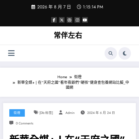
Skip
2026 年 8 月 7 日
1:15:14 PM
to
content
常伴左右
Home
街燈
新華全媒+ | 在“天府之國”看年夜爺們“硬核”健身查包養網站比擬_中
國網
街燈
[db:标签]
Admin
2024 年 6 月 24 日
0 Comments