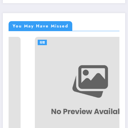
You May Have Missed
街燈