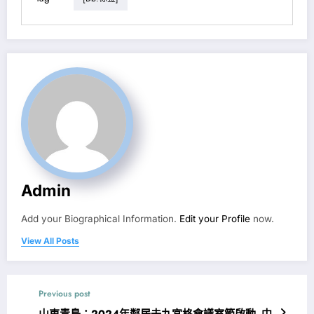
Admin
Add your Biographical Information.
Edit your Profile
now.
View All Posts
Previous post
山東青島：2024年鄰居去九宮格會議室節啟動_中