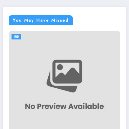
You May Have Missed
街燈