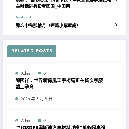
德媒：“新动员法”饱受争议，乌克查包養網站比較
兰喊话逃兵役者回国_中国网
Next post
難忘中秋那輪月（短篇小購屋說）
RELATED POSTS
Admin
0
陳國祥：世界新億嵐工學椅局正在舊次序廢
墟上孕育
2026 年 8 月 8 日
Admin
0
“打OSDER奧斯德汽車材料呼嚕”能夠是車禍