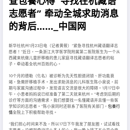
查包養心得“寻找在杭藏语
志愿者” 牵动全城求助消息
的背后……_中国网
新华社杭州1月23日电（记者黄筱）“紧急寻找杭州藏语翻译志
愿者！”近日，一条浙江大学医学院附属第二医院医生为一个从
西藏来杭做儿童肝移植的患儿家庭寻找藏语翻译志愿者的帖
子，牵动着全杭州百姓的心。
10个月的德勒（化名）被诊断为先天性胆道闭锁、肝功能衰
竭，急需肝移植手术。发出求助消息的儿科医生陈小泉说，前
期与家属沟通过程中，发现语言交流是很大的障碍。1月17日中
午，小患者妈妈说已经准备了第二天就来杭州。“考虑到后期的
诊疗等方面的沟通需求，我们想要找一名懂藏语并且懂一些医
学知识的志愿者。”陈小泉同时还联系了医院有关部门，
包養行
情
全院上下积极帮助寻找。
“我们担心时间来不及，所以17日下午我发了朋友圈，试试看找