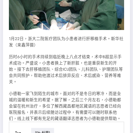
1月22日，浙大二院医疗团队为小患者进行肝移植手术。新华社
发（来鑫萍摄）
历时6小时的手术持续到临近晚上八点才结束，术中B超显示手
术成功。严盛说，小患者换上了新肝脏，也是重获新生的开
始。接下去肝移植团队、综合ICU团队、儿科团队、护理团队等
会共同照护，帮助他渡过术后排异反应、术后感染、营养等难
关。
小德勒一家飞到陌生的城市，面对的不是冬日的寒冷，而是全
城的温暖和新生的希望。据了解，之后三个月左右，小德勒都
会留在杭州治疗，多位了解西藏昌都地区藏语的志愿者已经向
医院报名，并表示后续随访过程中，有需要可以随时联系他
们，线上线下都有充足的藏语翻译志愿者为小德勒提供帮助。
Tag
[db:标签]