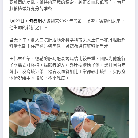
要脏器的功能，维持内环境的稳定，纠正贫血和低蛋白，为肝
脏移植做好充分的准备。
1月22日，
包養網
杭城迎来2024年的第一场雪，德勒也迎来了
他生命的转折之日。
当天下午，浙大二院肝胆胰外科学科带头人王伟林和肝胆胰外
科常务副主任严盛带领团队，对德勒进行肝移植手术。
王伟林介绍，德勒的肝功能衰竭病情比较严重，团队为他施行
了劈离式肝移植，捐献者的左肝外叶捐赠给了他，患儿因为年
龄小，发育较迟缓，器官及血管相比正常都较小较细，实际身
体情况给手术增加了不小难度。