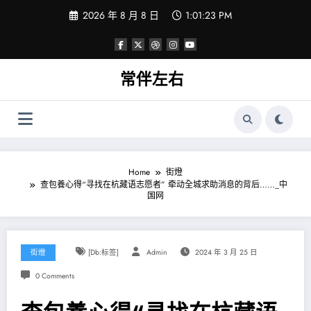
Skip
2026 年 8 月 8 日
1:01:24 PM
to
content
常伴左右
Home
街燈
查包養心得“寻找在杭藏语志愿者” 牵动全城求助消息的背后……_中
国网
街燈
[db:标签]
Admin
2024 年 3 月 25 日
0 Comments