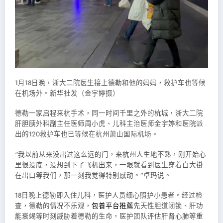
1月18日晚，浙大二院医生接上德勒和他的妈妈，救护车也等候
在机场外。新华社发（金宇婷摄）
德勒一家启程来杭手术，同一时间千里之外的杭城，浙大二院
肝胆胰外科副主任医师周小虎、儿科主治医师金宇婷和医院派
出的120救护车也已等候在杭州萧山国际机场。
“我以前从来没出过这么远的门，来杭州人生地不熟，刚开始心
里很没底，没想到下了飞机出来，一眼就看到医生穿着白大褂
在出口等我们，那一刻我觉得特别感动。”卓玛说。
18日晚上德勒即入住儿科，医护人员细心照护小患者。经过检
查，德勒的情况不乐观，
包養平台推薦
先天性胆道闭锁、肝功
能衰竭等时刻威胁着德勒的生命，医护团队评估肝肾心肺等重