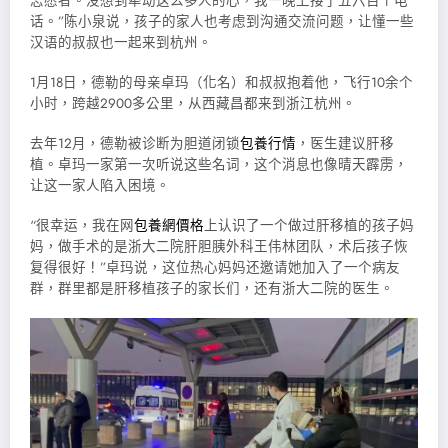
志愿者。没想到牵动这么多人的心，我一晚上接了五六百个电
话。”陈小泉说，孩子的家人也考虑到沟通交流问题，让懂一些
汉语的叔叔也一起来到杭州。
1月18日，德勒的母亲卓玛（化名）和叔叔抱着他，飞行10余个
小时，跨越2900多公里，从西藏昌都来到浙江杭州。
去年12月，德勒被诊断为胆道闭锁
包養行情
，医生建议肝移
植。卓玛一家第一次听说这些名词，这个消息也像晴天霹雳，
让这一家人陷入困境。
“很幸运，我在网
包養網價格
上认识了一个做过肝移植的孩子妈
妈，做手术的是浙大二院肝胆胰外科王伟林团队，术后孩子恢
复得很好！”卓玛说，这位热心妈妈还邀请她加入了一个病友
群，群里都是肝移植孩子的家长们，还有浙大二院的医生。