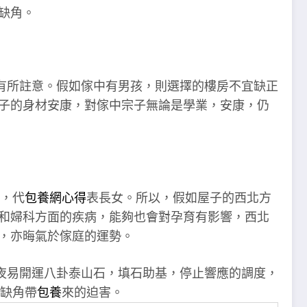
缺角。
有所註意。假如傢中有男孩，則選擇的樓房不宜缺正
孩子的身材安康，對傢中宗子無論是學業，安康，仍
，代
包養網心得
表長女。所以，假如屋子的西北方
和婦科方面的疾病，能夠也會對孕育有影響，西北
角，亦晦氣於傢庭的運勢。
夜易開運八卦泰山石，填石助基，停止響應的調度，
缺角帶
包養
來的迫害。