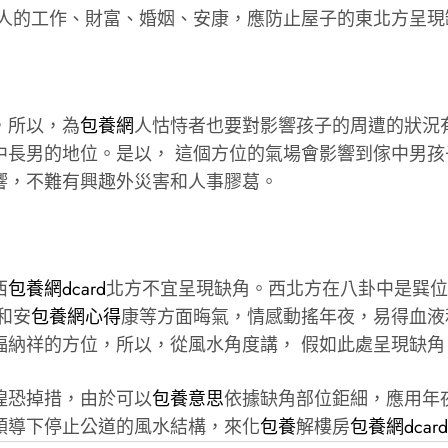
主人的工作、財富、婚姻、安康，應防止屋子的東北方呈現
，所以，為
包養網
人怙恃者也要對影響孩子的周遭的狀況
中長男的地位。是以， 這個方位的氣場會影響到傢中男
響，不難有興趣外災害和人事膠葛。
西
包養網dcard
北方不宜呈現缺角。西北方在八卦中是巽位
和安
包養網心得
康等方面晦氣，情感動搖年夜，易得血液
福納祥的方位，所以，從風水角度講， 假如此處呈現缺
惶恐掉措，由於可以
包養意思
依據缺角部位鉅細，應用年
領導下停止公道的風水結構，來化
包養
解樓房
包養網dcard