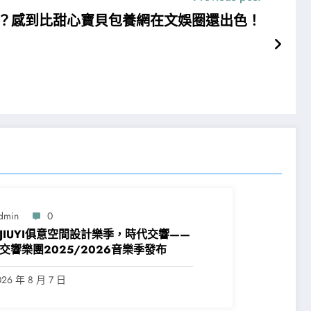
？感到比甜心寶貝包養網在文娛圈還出色！
dmin
0
JIUYI俱意空間設計樂季，時代交響——
交響樂團2025/2026音樂季發布
026 年 8 月 7 日