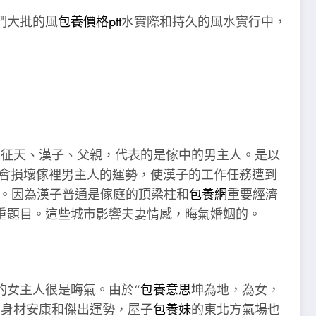
們大批的風
包養價格ptt
水實際和持久的風水實行中，
象征天、漢子、父親，代表的是傢中的男主人。是以
就會損壞傢裡男主人的運勢，使漢子的工作任務遭到
。因為漢子普通是傢庭的頂梁柱和
包養網
重要經濟
重題目。這些城市影響夫妻情感，晦氣婚姻的。
的女主人很是晦氣。由於“
包養意思
坤為地，為女，
的身材安康和傑出運勢，屋子
包養妹
的東北方氣場也