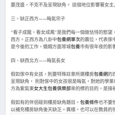
要茂盛，不克不及呈現缺角。 這個地位影響著女
三、缺正西方——晦氣宗子
“看子成龍，看女成鳳”是我們每一個做怙恃的慾望
西方。正西方為八卦中
包養網單次
的震位，代表傢
是今後的工作，婚姻方面等城
包養
市有很年夜的影
四、缺西北方——晦氣長女
假如傢中有女孩，則要特殊註意所選樓房
包養網
的
呈現缺角， 則對傢中的女孩很是晦氣，對她的學業
方為紫氣東
女大生包養俱樂部
來的標的目的，是接
假如有的伴侶碰到樓房缺角題目，
包養條件
也不要
以補充樓房缺角後天缺乏。異樣，也可以在教員的