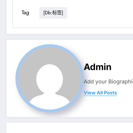
Tag
[db:标签]
Admin
Add your Biographi
View All Posts