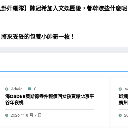
八卦奸細隊】陳冠希加入文娛圈後，都幹瞭些什麼呢
！將來妥妥的包養小帥哥一枚！
Admin
0
A
海OSDER奧斯德零件報價回女孩賣爆北京平
斑斕
谷年夜桃
廣州
2026 年 8 月 7 日
2