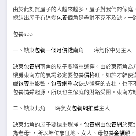
由於此刻買屋子的人越來越多，屋子對我們的傢庭
總結出屋子有這幾
包養
個角是盡對不克不及缺。一
包養app
一、缺東
包養一個月價錢
南角——晦氣傢中男主人
缺東
包養網
南角的屋子要穩重選擇。由於東南角為
樓房東南方的氣場必定要
包養價格
旺，如許才幹使
嚴
包養
重影響，
包養網單次
缺少強盛的支柱，也不
包養情婦
起源，所以也主傢庭的財路受阻。東南方
二、缺東北角——晦氣女
包養網推薦
主人
缺東北角的屋子要穩重選擇。
包養網
由
包養網
於東
為老母”，所以坤位象征地、女人、母
包養金額
親，