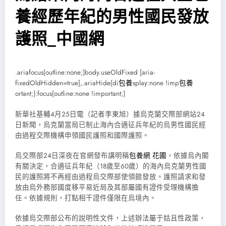
養經歷年紀的男性國民發放
護照_中國網
.ariafocus{outline:none;}body.useOldFixed [aria-
fixedOldHidden=true],.ariaHide{di
包養
splay:none !imp
包養
ortant;}:focus{outline:none !important;}
新華社基輔4月25日電（記者李東旭）據烏克蘭交際部網站24
日新聞，烏克蘭當局已制止海內合適征兵年紀的烏男性國民經
由過程交際機構申領國民護照和國際護照。
烏交際部24日深夜在官網發布講明稱
包養網 花圃
，依據烏內閣
有關決定，合適征兵年紀（18歲至60歲）的海內烏克蘭男性國
民的護照將不再經由過程烏交際部使領館發放。護照請求和發
放由烏外務部國度移平易近局及其部屬國有證件受理機構擔
任。依據規則，打點相干證件僅限在烏境內。
依據烏交際部公布的說明性文件，上述辦法屬于姑且性政策，