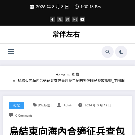
Skip
2026 年 8 月 8 日
1:00:19 PM
to
content
常伴左右
Home
街燈
烏結束向海內合適征兵查包養經歷年紀的男性國民發放護照_中國網
街燈
[db:标签]
Admin
2024 年 5 月 12 日
0 Comments
烏結束向海內合適征兵查包