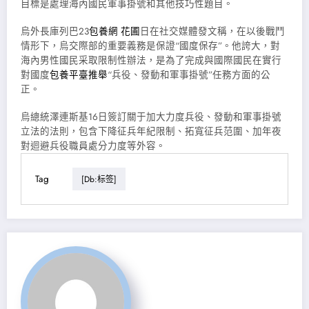
目標是處理海內國民軍事掛號和其他技巧性題目。
烏外長庫列巴23
包養網 花圃
日在社交媒體發文稱，在以後戰鬥
情形下，烏交際部的重要義務是保證“國度保存”。他誇大，對
海內男性國民采取限制性辦法，是為了完成與國際國民在實行
對國度
包養平臺推舉
“兵役、發動和軍事掛號”任務方面的公
正。
烏總統澤連斯基16日簽訂關于加大力度兵役、發動和軍事掛號
立法的法則，包含下降征兵年紀限制、拓寬征兵范圍、加年夜
對迴避兵役職員處分力度等外容。
Tag
[db:标签]