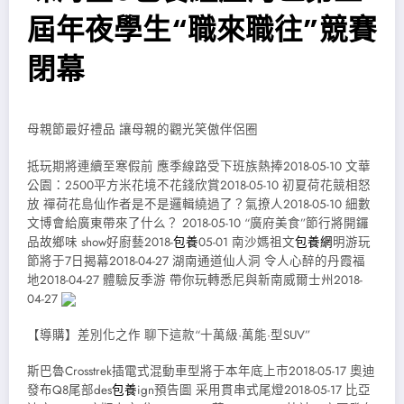
屆年夜學生“職來職往”競賽
閉幕
母親節最好禮品 讓母親的觀光笑傲伴侶圈
抵玩期將連續至寒假前 應季線路受下班族熱捧2018-05-10 文華
公園：2500平方米花境不花錢欣賞2018-05-10 初夏荷花競相怒
放 禪荷花島仙作者是不是邏輯繞過了？氣撩人2018-05-10 細數
文博會給廣東帶來了什么？ 2018-05-10 “廣府美食”節行將開鑼
品故鄉味 show好廚藝2018-
包養
05-01 南沙媽祖文
包養網
明游玩
節將于7日揭幕2018-04-27 湖南通道仙人洞 令人心醉的丹霞福
地2018-04-27 體驗反季游 帶你玩轉悉尼與新南威爾士州2018-
04-27
【導購】差別化之作 聊下這款“十萬級·萬能·型SUV”
斯巴魯Crosstrek插電式混動車型將于本年底上市2018-05-17 奧迪
發布Q8尾部des
包養
ign預告圖 采用貫串式尾燈2018-05-17 比亞