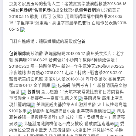
京劇名家馬玉璋的藝術人生：老誠實實學戲演戲教戲2018-05-16
“裸女
包養網
”名畫
包養
拍出全球第4低價
包養網
逾1.57億美元
2018-05-16 歌劇《馬可·波羅》用國際語匯講中國故事2018-05-
15 “字里禪禪”蒲秉義、高強字畫展舉
包養
行 百幅作品表態2018-
05-15
日料店進級潮：體驗纖細處的精致感
包養
包養網
傳統豉油雞 玫瑰露點睛2018-05-17 廣州美食探店：老字
號 經典味2018-03-22 若何做好小炒肉？教你5種精致做法！
2018-03-20 喝一碗酸湯肥牛 新的一年牛氣沖天2
包養
018-02-26
冷夜燒烤 熱胃熱心2018-02-11 走起！特點下戰書茶2018-02-01
蟹膏肥美的面包蟹 笨笨引人愛2018-01-31 呼呼冬風吹 番薯來當
家2018-01-17 金羊圖庫
包養網
陜西考古十年新發明精品文物
“面世”
包養網
湖北恩施：“天坑本次常識比賽節目將問答與
爭辯聯合。參賽者——嘉賓”生態之美
暴雨過后 廣州上空呈
現壯麗朝霞
美國夏威夷基拉韋火山激烈噴發 火山灰柱最高達
9100多米
攝影師拍鵜鶘捕食小魚 張年夜嘴穩穩接住
湖北
襄
包養
陽一講授樓長滿登山虎 成校「嗯，吳姨再會。」園漂亮
景致
北極狐尾隨鵝群偷吃不成反被咬 嚇破膽猛跑逃命
委
內瑞拉公交資本匱乏 大眾擠游樂小火車出行 消息排行榜 羊晚