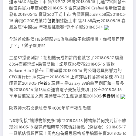
迪宋MAX 6座版上市 售7.99-12.99萬2018-05-15 比速T7官圖發布
顏值與實力年夜成者2018-05-15 雷克薩斯RX Crafted限量版官圖
發布2018-05-15 寶駿360正式上市 售價區間5.68-7.58萬2018-05-
15 奔跑C 200成績特
包養網
殊版上市 售31.68萬元2018-05-15 春
風啟辰“中國car 年夜腦挑釁賽”登岸羊城2018-05-14
全球首款裝備1TB的驍龍845旗艦前陣子你媽還說，你都當司理
了？」! 錘子堅果R1
三星S9攝影測評：把相機玩成如許的也就它了2018-05-17 驍龍
636+面部辨認+后置雙攝！諾基亞X6發布2018-05-16 微軟
Surface Hub 2發布: 四屏串聯2018-05-16 對公司最具影響力的
CEO排行榜: 庫克第一2018-05-16 上海郊區村落將現多棟 3D 打
印建筑2018-05-1
包養
6 玩轉三星Galaxy S9的曲面側屏和一屏多
窗2018-05-16 第18屆亞運會電子競技競賽項目公布2018-05-16
享用智能家居之樂 束縛雙手的生涯更風趣2018-05-
包養網
16
陜西神木石峁遺址發明4000年前年夜型陶鷹
“超等銜接”讓博物館更多“緣”2018-05-18 博物館若何找到新不雅
眾2018-05-18 探尋跨越時空的感情對接點（深察看）2018-05-17
一頁紙估價超百萬！馬克
包養網
思恩格斯手稿將拍賣2018-05-16