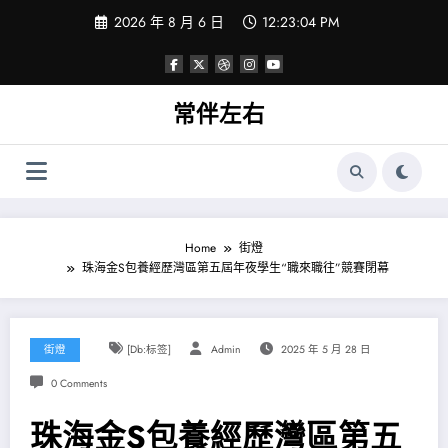
Skip
2026 年 8 月 6 日
12:23:05 PM
to
content
常伴左右
Home
街燈
珠海金S包養經歷灣區第五屆年夜學生“職來職往”競賽閉幕
街燈
[db:标签]
Admin
2025 年 5 月 28 日
0 Comments
珠海金S包養經歷灣區第五