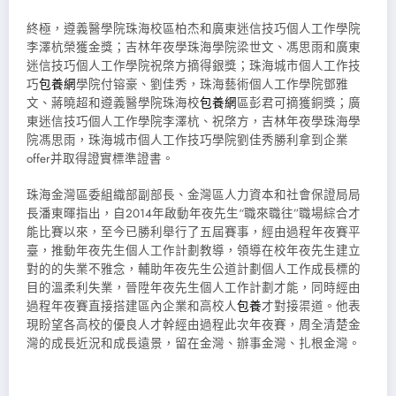
終極，遵義醫學院珠海校區柏杰和廣東迷信技巧個人工作學院
李澤杭榮獲金獎；吉林年夜學珠海學院梁世文、馮思雨和廣東
迷信技巧個人工作學院祝棨方摘得銀獎；珠海城市個人工作技
巧
包養網
學院付镕豪、劉佳秀，珠海藝術個人工作學院鄧雅
文、蔣曉超和遵義醫學院珠海校
包養網
區彭君可摘獲銅獎；廣
東迷信技巧個人工作學院李澤杭、祝棨方，吉林年夜學珠海學
院馮思雨，珠海城市個人工作技巧學院劉佳秀勝利拿到企業
offer并取得證實標準證書。
珠海金灣區委組織部副部長、金灣區人力資本和社會保證局局
長潘東暉指出，自2014年啟動年夜先生“職來職往”職場綜合才
能比賽以來，至今已勝利舉行了五屆賽事，經由過程年夜賽平
臺，推動年夜先生個人工作計劃教導，領導在校年夜先生建立
對的的失業不雅念，輔助年夜先生公道計劃個人工作成長標的
目的溫柔利失業，晉陞年夜先生個人工作計劃才能，同時經由
過程年夜賽直接搭建區內企業和高校人
包養
才對接渠道。他表
現盼望各高校的優良人才幹經由過程此次年夜賽，周全清楚金
灣的成長近況和成長遠景，留在金灣、辦事金灣、扎根金灣。