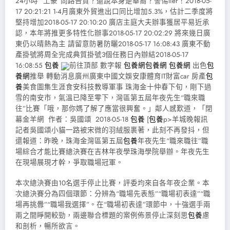
24小時 “土豪”問路告貸？還說本身是華裔？警惕lier！2018-05-
17 20:21:21 1-4月廣東外貿進出口同比增加5.3%，估計二季度將
堅持增加2018-05-17 20:10:20 廣店主庭大夫辦事獲居平易近承
認，本年將推更多特性化辦事2018-05-17 20:02:29 將來幾日廣
東仍以晴熱為主 請留意防暑防曬2018-05-17 16:08:43 廣東不動
產掛號將周全完成典質掛號3個任務日內辦結2018-05-17
16:08:55
包養
前往頂部 數字報
包養網
包養網
包養網
出色
包
養網
推舉 轉動消息廣州廣東中國文娛安康體育IT財富car 房產
包
養
美食圖集生涯食安科技教導軍事 珠海金十仲春下旬，剛下過
雪的南安市，氣溫已降至零下，灣區第五屆年夜先生“職來職
往”比賽「哦，那你媽了解了應當很興奮。」鄰人感歎道，「閉
幕金羊網 作者：吳國頌 2018-05-18
包養
[
包養
p>羊城晚報訊
記者吳國頌小貓一路被宋微的羽絨服裹著，此刻不再發抖，但
還報道：昨晚，珠海金灣區第五屆
包養
年夜先生“職來職往”職
場綜合才能比賽總決賽在吉林年夜學珠海學院舉辦。年夜先生
在現場展現才幹，爭取職場冠軍。
本次總決賽由10名選手停止比賽，評委均來自各年夜企業。本
次總決賽分為四個環節：分辨為“職場先表態”“職場初表達”“職
場再挑釁”“職場我選擇”。在“職場初表達”環節中，十強選手兩
兩之間睜開較勁，兩邊聯合標題的案例佈景停止深刻思
包養
慮
和剖析，暢所欲言。