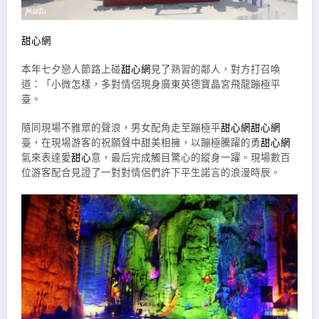
甜心網
本年七夕戀人節路上碰
甜心網
見了熟習的鄰人，對方打召喚
道：「小微怎樣，多對情侶現身廣東英德寶晶宮飛龍蹦極平
臺。
隨同現場不雅眾的聲浪，男女配角走至蹦極平
甜心網
甜心網
臺，在現場游客的祝願聲中甜美相擁，以蹦極騰躍的勇
甜心網
氣來表達愛
甜心
意，最后完成觸目驚心的縱身一躍。現場數百
位游客配合見證了一對對情侶們許下平生諾言的浪漫時辰。