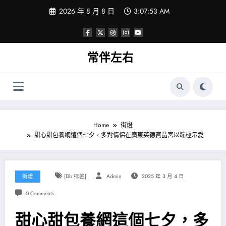
Skip
2026 年 8 月 8 日
3:07:53 AM
to
content
常伴左右
Home
街燈
甜心甜包養網這個七夕，多對情侶在廣東英德寶晶宮以蹦極示愛
街燈
[db:标签]
Admin
2025 年 3 月 4 日
0 Comments
甜心甜包養網這個七夕，多