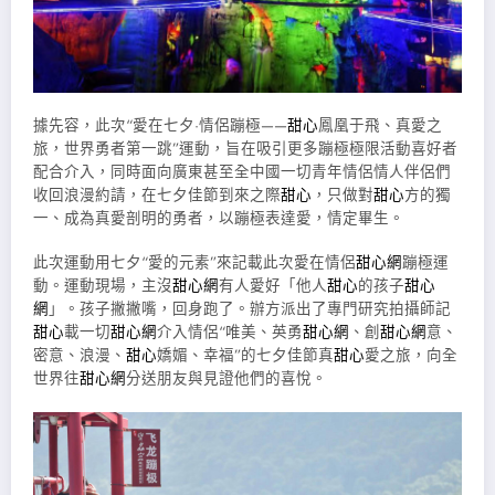
據先容，此次“愛在七夕·情侶蹦極——
甜心
鳳凰于飛、真愛之
旅，世界勇者第一跳”運動，旨在吸引更多蹦極極限活動喜好者
配合介入，同時面向廣東甚至全中國一切青年情侶情人伴侶們
收回浪漫約請，在七夕佳節到來之際
甜心
，只做對
甜心
方的獨
一、成為真愛剖明的勇者，以蹦極表達愛，情定畢生。
此次運動用七夕“愛的元素”來記載此次愛在情侶
甜心網
蹦極運
動。運動現場，主沒
甜心網
有人愛好「他人
甜心
的孩子
甜心
網
」。孩子撇撇嘴，回身跑了。辦方派出了專門研究拍攝師記
甜心
載一切
甜心網
介入情侶“唯美、英勇
甜心網
、創
甜心網
意、
密意、浪漫、
甜心
嬌媚、幸福”的七夕佳節真
甜心
愛之旅，向全
世界往
甜心網
分送朋友與見證他們的喜悅。