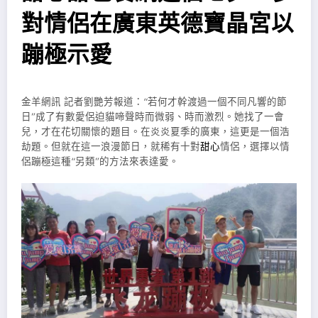
對情侶在廣東英德寶晶宮以
蹦極示愛
金羊網訊 記者劉艷芳報道：“若何才幹渡過一個不同凡響的節
日”成了有數愛侶迫貓啼聲時而微弱、時而激烈。她找了一會
兒，才在花切關懷的題目。在炎炎夏季的廣東，這更是一個浩
劫題。但就在這一浪漫節日，就稀有十對
甜心
情侶，選擇以情
侶蹦極這種“另類”的方法來表達愛。