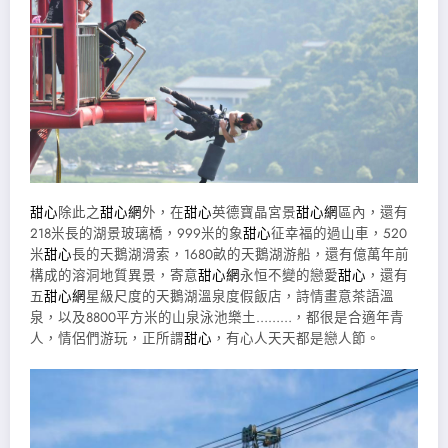
甜心
除此之
甜心網
外，在
甜心
英德寶晶宮景
甜心網
區內，還有
218米長的湖景玻璃橋，999米的象
甜心
征幸福的過山車，520
米
甜心
長的天鵝湖滑索，1680畝的天鵝湖游船，還有億萬年前
構成的溶洞地質異景，寄意
甜心網
永恒不變的戀愛
甜心
，還有
五
甜心網
星級尺度的天鵝湖溫泉度假飯店，詩情畫意茶語溫
泉，以及8800平方米的山泉泳池樂土………，都很是合適年青
人，情侶們游玩，正所謂
甜心
，有心人天天都是戀人節。