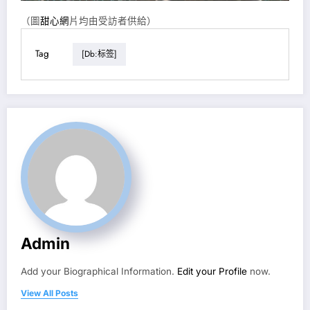
（圖
甜心網
片均由受訪者供給）
Tag
[db:标签]
Admin
Add your Biographical Information.
Edit your Profile
now.
View All Posts